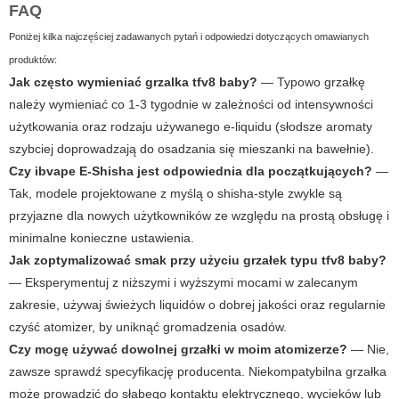
FAQ
Poniżej kilka najczęściej zadawanych pytań i odpowiedzi dotyczących omawianych
produktów:
Jak często wymieniać
grzalka tfv8 baby
?
— Typowo grzałkę
należy wymieniać co 1-3 tygodnie w zależności od intensywności
użytkowania oraz rodzaju używanego e-liquidu (słodsze aromaty
szybciej doprowadzają do osadzania się mieszanki na bawełnie).
Czy
ibvape E-Shisha
jest odpowiednia dla początkujących?
—
Tak, modele projektowane z myślą o shisha-style zwykle są
przyjazne dla nowych użytkowników ze względu na prostą obsługę i
minimalne konieczne ustawienia.
Jak zoptymalizować smak przy użyciu grzałek typu tfv8 baby?
— Eksperymentuj z niższymi i wyższymi mocami w zalecanym
zakresie, używaj świeżych liquidów o dobrej jakości oraz regularnie
czyść atomizer, by uniknąć gromadzenia osadów.
Czy mogę używać dowolnej grzałki w moim atomizerze?
— Nie,
zawsze sprawdź specyfikację producenta. Niekompatybilna grzałka
może prowadzić do słabego kontaktu elektrycznego, wycieków lub