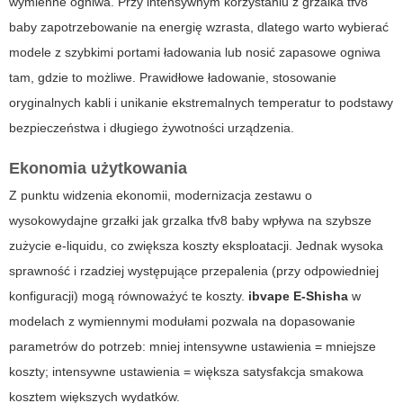
wymienne ogniwa. Przy intensywnym korzystaniu z
grzalka tfv8
baby
zapotrzebowanie na energię wzrasta, dlatego warto wybierać
modele z szybkimi portami ładowania lub nosić zapasowe ogniwa
tam, gdzie to możliwe. Prawidłowe ładowanie, stosowanie
oryginalnych kabli i unikanie ekstremalnych temperatur to podstawy
bezpieczeństwa i długiego żywotności urządzenia.
Ekonomia użytkowania
Z punktu widzenia ekonomii, modernizacja zestawu o
wysokowydajne grzałki jak
grzalka tfv8 baby
wpływa na szybsze
zużycie e-liquidu, co zwiększa koszty eksploatacji. Jednak wysoka
sprawność i rzadziej występujące przepalenia (przy odpowiedniej
konfiguracji) mogą równoważyć te koszty.
ibvape E-Shisha
w
modelach z wymiennymi modułami pozwala na dopasowanie
parametrów do potrzeb: mniej intensywne ustawienia = mniejsze
koszty; intensywne ustawienia = większa satysfakcja smakowa
kosztem większych wydatków.