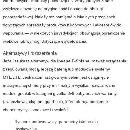
internetowych. Produkty pochodzące z wiarygodnych źródeł
zwiększają szansę na oryginalność i dostęp do obsługi
posprzedażowej. Należy też pamiętać o lokalnych przepisach
dotyczących sprzedaży produktów nikotynowych i akcesoriów do
wapowania — w niektórych jurysdykcjach obowiązują ograniczenia
wiekowe lub wymogi dotyczące etykietowania.
Alternatywy i rozszerzenia
Jeżeli szukasz alternatyw dla
ibvape E-Shisha
, rozważ urządzenia
z regulowaną mocą, lepszą baterią lub modułowe systemy
MTL/DTL. Jeśli natomiast głównym celem jest osiągnięcie
maksymalnej chmury przy minimalnym wysiłku, rozważ różne
modele grzałek w kategorii
grzalka tfv8 baby
oraz ich warianty
(siateczkowe, clapton, quad-coil), które oferują odmienne
charakterystyki smakowe i trwałości.
Rysunek porównawczy: parametry istotne dla
użytkownika