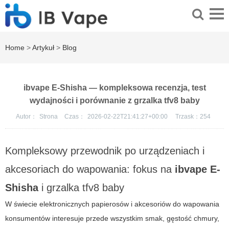
Home
>
Artykuł
>
Blog
ibvape E-Shisha — kompleksowa recenzja, test
wydajności i porównanie z grzalka tfv8 baby
Autor：
Strona
Czas：
2026-02-22T21:41:27+00:00
Trzask：
254
Kompleksowy przewodnik po urządzeniach i
akcesoriach do wapowania: fokus na
ibvape E-
Shisha
i
grzalka tfv8 baby
W świecie elektronicznych papierosów i akcesoriów do wapowania
konsumentów interesuje przede wszystkim smak, gęstość chmury,