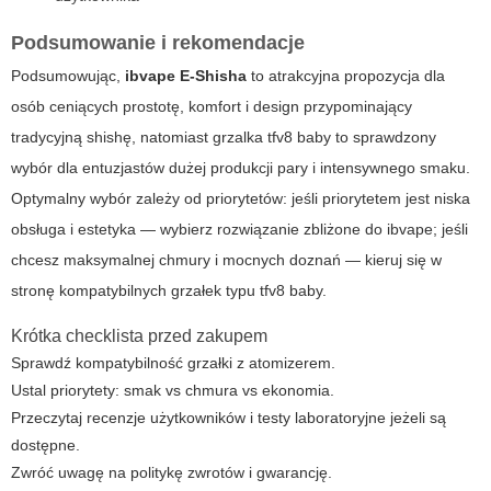
Podsumowanie i rekomendacje
Podsumowując,
ibvape E-Shisha
to atrakcyjna propozycja dla
osób ceniących prostotę, komfort i design przypominający
tradycyjną shishę, natomiast
grzalka tfv8 baby
to sprawdzony
wybór dla entuzjastów dużej produkcji pary i intensywnego smaku.
Optymalny wybór zależy od priorytetów: jeśli priorytetem jest niska
obsługa i estetyka — wybierz rozwiązanie zbliżone do ibvape; jeśli
chcesz maksymalnej chmury i mocnych doznań — kieruj się w
stronę kompatybilnych grzałek typu tfv8 baby.
Krótka checklista przed zakupem
Sprawdź kompatybilność grzałki z atomizerem.
Ustal priorytety: smak vs chmura vs ekonomia.
Przeczytaj recenzje użytkowników i testy laboratoryjne jeżeli są
dostępne.
Zwróć uwagę na politykę zwrotów i gwarancję.