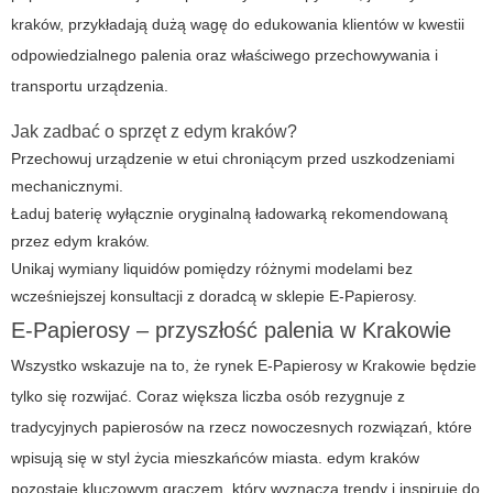
kraków
, przykładają dużą wagę do edukowania klientów w kwestii
odpowiedzialnego palenia oraz właściwego przechowywania i
transportu urządzenia.
Jak zadbać o sprzęt z edym kraków?
Przechowuj urządzenie w etui chroniącym przed uszkodzeniami
mechanicznymi.
Ładuj baterię wyłącznie oryginalną ładowarką rekomendowaną
przez
edym kraków
.
Unikaj wymiany liquidów pomiędzy różnymi modelami bez
wcześniejszej konsultacji z doradcą w sklepie
E-Papierosy
.
E-Papierosy – przyszłość palenia w Krakowie
Wszystko wskazuje na to, że rynek
E-Papierosy
w Krakowie będzie
tylko się rozwijać. Coraz większa liczba osób rezygnuje z
tradycyjnych papierosów na rzecz nowoczesnych rozwiązań, które
wpisują się w styl życia mieszkańców miasta.
edym kraków
pozostaje kluczowym graczem, który wyznacza trendy i inspiruje do