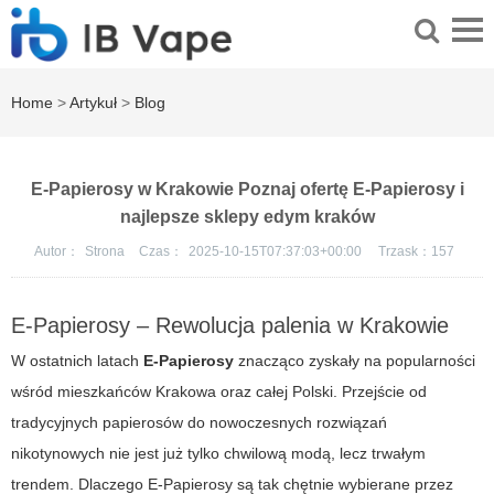
Home
>
Artykuł
>
Blog
E-Papierosy w Krakowie Poznaj ofertę E-Papierosy i
najlepsze sklepy edym kraków
Autor：
Strona
Czas：
2025-10-15T07:37:03+00:00
Trzask：
157
E-Papierosy – Rewolucja palenia w Krakowie
W ostatnich latach
E-Papierosy
znacząco zyskały na popularności
wśród mieszkańców Krakowa oraz całej Polski. Przejście od
tradycyjnych papierosów do nowoczesnych rozwiązań
nikotynowych nie jest już tylko chwilową modą, lecz trwałym
trendem. Dlaczego
E-Papierosy
są tak chętnie wybierane przez