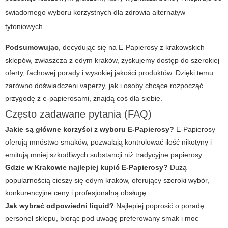
świadomego wyboru korzystnych dla zdrowia alternatyw
tytoniowych.
Podsumowując
, decydując się na
E-Papierosy
z krakowskich
sklepów, zwłaszcza z
edym kraków
, zyskujemy dostęp do szerokiej
oferty, fachowej porady i wysokiej jakości produktów. Dzięki temu
zarówno doświadczeni vaperzy, jak i osoby chcące rozpocząć
przygodę z e-papierosami, znajdą coś dla siebie.
Często zadawane pytania (FAQ)
Jakie są główne korzyści z wyboru E-Papierosy?
E-Papierosy
oferują mnóstwo smaków, pozwalają kontrolować ilość nikotyny i
emitują mniej szkodliwych substancji niż tradycyjne papierosy.
Gdzie w Krakowie najlepiej kupić E-Papierosy?
Dużą
popularnością cieszy się edym kraków, oferujący szeroki wybór,
konkurencyjne ceny i profesjonalną obsługę.
Jak wybrać odpowiedni liquid?
Najlepiej poprosić o poradę
personel sklepu, biorąc pod uwagę preferowany smak i moc