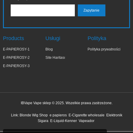
Products
Usługi
Polityka
E-PAPIEROSY-1
Blog
Polityka prywatności
E-PAPIEROSY-2
Site Haritası
E-PAPIEROSY-3
IBVape Vape sklep © 2025. Wszelkie prawa zastrzeżone.
✕
Ter***a
Link:
Blonde Wig Shop
e papieros
E-Cigarette wholesale
Elektronik
niedawno kupiony
Sigara
E-Liquid-Kenner
Vapeador