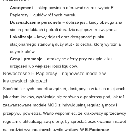
Asortyment
– sklep powinien oferować szeroki wybór
E-
Papierosy
i liquidów różnych marek.
Doświadczenie personelu
– dobrze jest, kiedy obsługa zna
się na produktach i potrafi doradzić najlepsze rozwiązania.
Lokalizacja
– łatwy dojazd oraz dostępność punktu
stacjonarnego stanowią duży atut - to cecha, którą wyróżnia
edym kraków
.
Ceny i promocje
– atrakcyjne oferty przy zakupie kilku
urządzeń lub większej ilości liquidów.
Nowoczesne
E-Papierosy
– najnowsze modele w
krakowskich sklepach
Spośród licznych modeli urządzeń, dostępnych w takich miejscach
jak
edym kraków
, wyróżniają się zarówno e-papierosy pod, jak też
zaawansowane modele MOD z indywidualną regulacją mocy i
przepływu powietrza. Warto wspomnieć, że krakowscy sprzedawcy
regularnie aktualizują swą ofertę, by sprostać oczekiwaniom nawet
najbardziej wymagających użytkowników. W
E-Papierosy