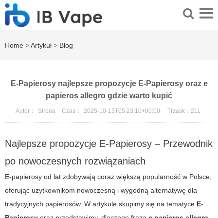
Home
>
Artykuł
>
Blog
E-Papierosy najlepsze propozycje E-Papierosy oraz e
papieros allegro gdzie warto kupić
Autor：
Strona
Czas：
2025-10-15T05:23:10+00:00
Trzask：
211
Najlepsze propozycje E-Papierosy – Przewodnik
po nowoczesnych rozwiązaniach
E-papierosy od lat zdobywają coraz większą popularność w Polsce,
oferując użytkownikom nowoczesną i wygodną alternatywę dla
tradycyjnych papierosów. W artykule skupimy się na tematyce
E-
Papierosy
oraz przedstawimy, dlaczego fraza
e papieros allegro