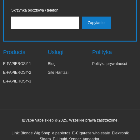
Skrzynka pocztowa / telefon
Products
Usługi
Polityka
E-PAPIEROSY-1
Blog
Polityka prywatności
E-PAPIEROSY-2
Site Haritası
E-PAPIEROSY-3
IBVape Vape sklep © 2025. Wszelkie prawa zastrzeżone.
✕
Bar***ra
Link:
Blonde Wig Shop
e papieros
E-Cigarette wholesale
Elektronik
niedawno kupiony
Sigara
E-Liquid-Kenner
Vapeador