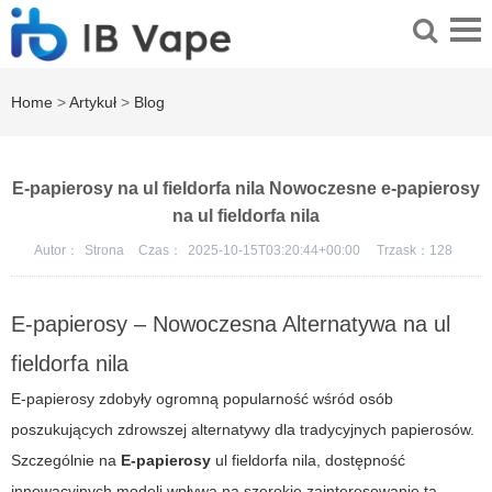
Home
>
Artykuł
>
Blog
E-papierosy na ul fieldorfa nila Nowoczesne e-papierosy
na ul fieldorfa nila
Autor：
Strona
Czas：
2025-10-15T03:20:44+00:00
Trzask：
128
E-papierosy – Nowoczesna Alternatywa na ul
fieldorfa nila
E-papierosy zdobyły ogromną popularność wśród osób
poszukujących zdrowszej alternatywy dla tradycyjnych papierosów.
Szczególnie na
E-papierosy
ul fieldorfa nila, dostępność
innowacyjnych modeli wpływa na szerokie zainteresowanie tą