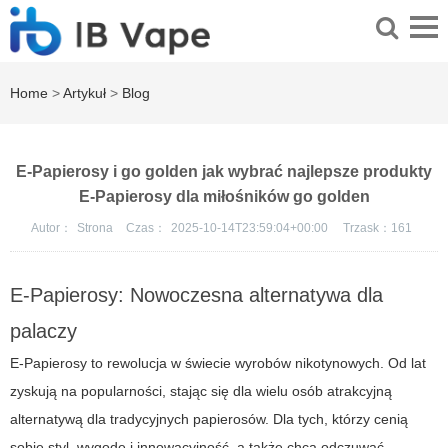
Home
>
Artykuł
>
Blog
E-Papierosy i go golden jak wybrać najlepsze produkty
E-Papierosy dla miłośników go golden
Autor：
Strona
Czas：
2025-10-14T23:59:04+00:00
Trzask：
161
E-Papierosy: Nowoczesna alternatywa dla
palaczy
E-Papierosy to rewolucja w świecie wyrobów nikotynowych. Od lat
zyskują na popularności, stając się dla wielu osób atrakcyjną
alternatywą dla tradycyjnych papierosów. Dla tych, którzy cenią
sobie styl, wygodę i innowacyjność, a także chcą odczuwać