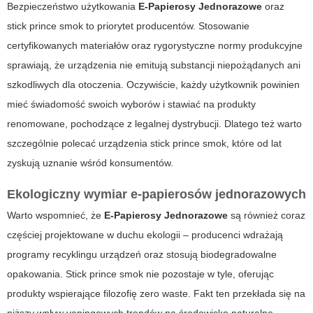
Bezpieczeństwo użytkowania
E-Papierosy Jednorazowe
oraz
stick prince smok
to priorytet producentów. Stosowanie
certyfikowanych materiałów oraz rygorystyczne normy produkcyjne
sprawiają, że urządzenia nie emitują substancji niepożądanych ani
szkodliwych dla otoczenia. Oczywiście, każdy użytkownik powinien
mieć świadomość swoich wyborów i stawiać na produkty
renomowane, pochodzące z legalnej dystrybucji. Dlatego też warto
szczególnie polecać urządzenia
stick prince smok
, które od lat
zyskują uznanie wśród konsumentów.
Ekologiczny wymiar e-papierosów jednorazowych
Warto wspomnieć, że
E-Papierosy Jednorazowe
są również coraz
częściej projektowane w duchu ekologii – producenci wdrażają
programy recyklingu urządzeń oraz stosują biodegradowalne
opakowania. Stick prince smok nie pozostaje w tyle, oferując
produkty wspierające filozofię zero waste. Fakt ten przekłada się na
niższy wpływ vapingowych trendów na środowisko naturalne.