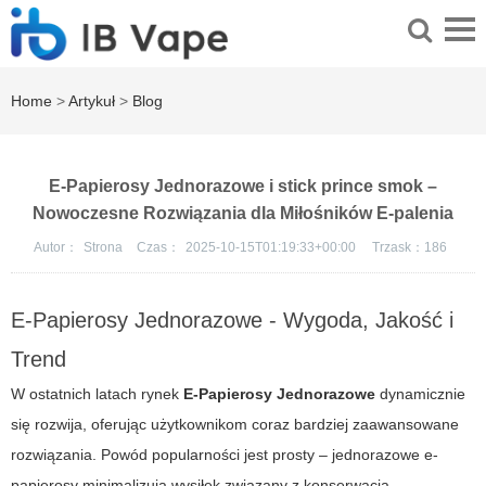
Home
>
Artykuł
>
Blog
E-Papierosy Jednorazowe i stick prince smok –
Nowoczesne Rozwiązania dla Miłośników E-palenia
Autor：
Strona
Czas：
2025-10-15T01:19:33+00:00
Trzask：
186
E-Papierosy Jednorazowe - Wygoda, Jakość i
Trend
W ostatnich latach rynek
E-Papierosy Jednorazowe
dynamicznie
się rozwija, oferując użytkownikom coraz bardziej zaawansowane
rozwiązania. Powód popularności jest prosty – jednorazowe e-
papierosy minimalizują wysiłek związany z konserwacją,