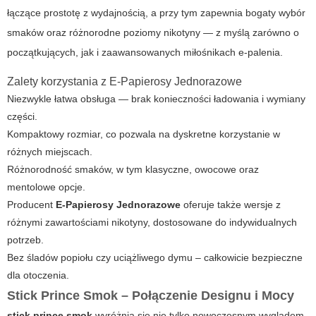
łączące prostotę z wydajnością, a przy tym zapewnia bogaty wybór
smaków oraz różnorodne poziomy nikotyny — z myślą zarówno o
początkujących, jak i zaawansowanych miłośnikach e-palenia.
Zalety korzystania z E-Papierosy Jednorazowe
Niezwykle łatwa obsługa — brak konieczności ładowania i wymiany
części.
Kompaktowy rozmiar, co pozwala na dyskretne korzystanie w
różnych miejscach.
Różnorodność smaków, w tym klasyczne, owocowe oraz
mentolowe opcje.
Producent
E-Papierosy Jednorazowe
oferuje także wersje z
różnymi zawartościami nikotyny, dostosowane do indywidualnych
potrzeb.
Bez śladów popiołu czy uciążliwego dymu – całkowicie bezpieczne
dla otoczenia.
Stick Prince Smok – Połączenie Designu i Mocy
stick prince smok
wyróżnia się nie tylko nowoczesnym wyglądem,