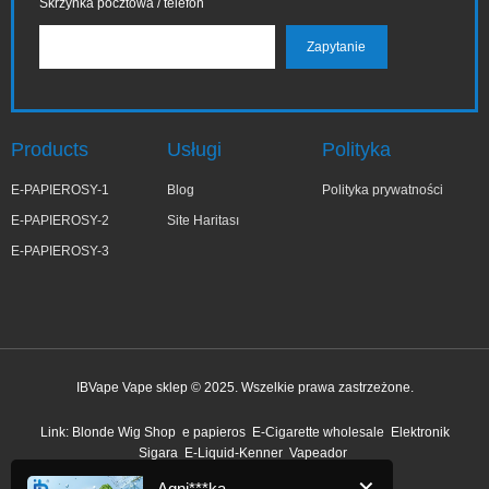
Skrzynka pocztowa / telefon
Products
Usługi
Polityka
E-PAPIEROSY-1
Blog
Polityka prywatności
E-PAPIEROSY-2
Site Haritası
E-PAPIEROSY-3
IBVape Vape sklep © 2025. Wszelkie prawa zastrzeżone.
✕
Agni***ka
Link:
Blonde Wig Shop
e papieros
E-Cigarette wholesale
Elektronik
niedawno kupiony
Sigara
E-Liquid-Kenner
Vapeador