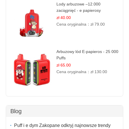
Lody arbuzowe –12.000
zaciągnięć - e papierosy
jednorazowe
zł 40.00
Cena oryginalna：
zł 79.00
Arbuzowy lód E-papieros - 25 000
Puffs
zł 65.00
Cena oryginalna：
zł 130.00
Blog
Puff i e dym Zakopane odkryj najnowsze trendy