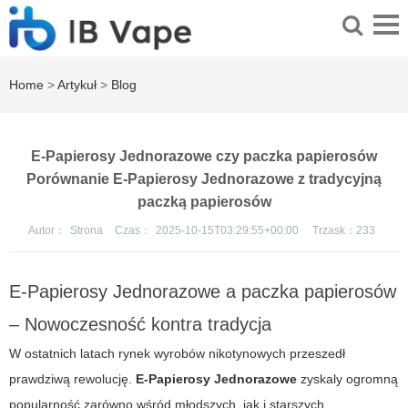
Home
>
Artykuł
>
Blog
E-Papierosy Jednorazowe czy paczka papierosów
Porównanie E-Papierosy Jednorazowe z tradycyjną
paczką papierosów
Autor：
Strona
Czas：
2025-10-15T03:29:55+00:00
Trzask：
233
E-Papierosy Jednorazowe a paczka papierosów
– Nowoczesność kontra tradycja
W ostatnich latach rynek wyrobów nikotynowych przeszedł
prawdziwą rewolucję.
E-Papierosy Jednorazowe
zyskaly ogromną
popularność zarówno wśród młodszych, jak i starszych