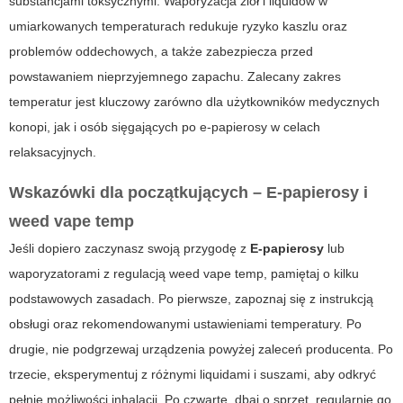
substancjami toksycznymi. Waporyzacja ziół i liquidów w
umiarkowanych temperaturach redukuje ryzyko kaszlu oraz
problemów oddechowych, a także zabezpiecza przed
powstawaniem nieprzyjemnego zapachu. Zalecany zakres
temperatur jest kluczowy zarówno dla użytkowników medycznych
konopi, jak i osób sięgających po e-papierosy w celach
relaksacyjnych.
Wskazówki dla początkujących –
E-papierosy
i
weed vape temp
Jeśli dopiero zaczynasz swoją przygodę z
E-papierosy
lub
waporyzatorami z regulacją
weed vape temp
, pamiętaj o kilku
podstawowych zasadach. Po pierwsze, zapoznaj się z instrukcją
obsługi oraz rekomendowanymi ustawieniami temperatury. Po
drugie, nie podgrzewaj urządzenia powyżej zaleceń producenta. Po
trzecie, eksperymentuj z różnymi liquidami i suszami, aby odkryć
pełnię możliwości inhalacji. Po czwarte, dbaj o sprzęt, regularnie go