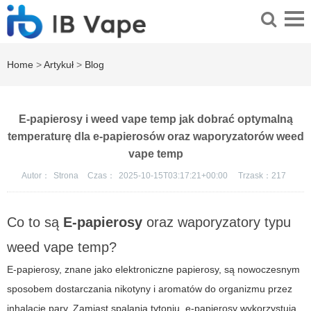
Home
>
Artykuł
>
Blog
E-papierosy i weed vape temp jak dobrać optymalną
temperaturę dla e-papierosów oraz waporyzatorów weed
vape temp
Autor：
Strona
Czas：
2025-10-15T03:17:21+00:00
Trzask：
217
Co to są
E-papierosy
oraz waporyzatory typu
weed vape temp
?
E-papierosy, znane jako elektroniczne papierosy, są nowoczesnym
sposobem dostarczania nikotyny i aromatów do organizmu przez
inhalację pary. Zamiast spalania tytoniu, e-papierosy wykorzystują