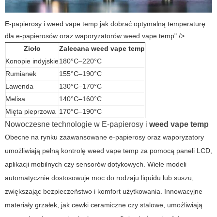
E-papierosy i weed vape temp jak dobrać optymalną temperaturę
dla e-papierosów oraz waporyzatorów weed vape temp" />
Zioło
Zalecana weed vape temp
Konopie indyjskie
180°C–220°C
Rumianek
155°C–190°C
Lawenda
130°C–170°C
Melisa
140°C–160°C
Mięta pieprzowa
170°C–190°C
Nowoczesne technologie w
E-papierosy
i
weed vape temp
Obecne na rynku zaawansowane e-papierosy oraz waporyzatory
umożliwiają pełną kontrolę
weed vape temp
za pomocą paneli LCD,
aplikacji mobilnych czy sensorów dotykowych. Wiele modeli
automatycznie dostosowuje moc do rodzaju liquidu lub suszu,
zwiększając bezpieczeństwo i komfort użytkowania. Innowacyjne
materiały grzałek, jak cewki ceramiczne czy stalowe, umożliwiają