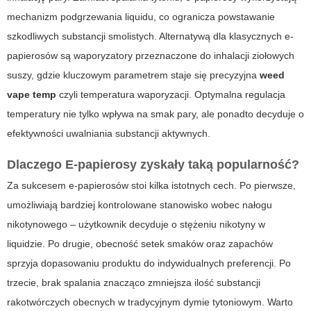
mechanizm podgrzewania liquidu, co ogranicza powstawanie
szkodliwych substancji smolistych. Alternatywą dla klasycznych e-
papierosów są waporyzatory przeznaczone do inhalacji ziołowych
suszy, gdzie kluczowym parametrem staje się precyzyjna
weed
vape temp
czyli temperatura waporyzacji. Optymalna regulacja
temperatury nie tylko wpływa na smak pary, ale ponadto decyduje o
efektywności uwalniania substancji aktywnych.
Dlaczego
E-papierosy
zyskały taką popularność?
Za sukcesem e-papierosów stoi kilka istotnych cech. Po pierwsze,
umożliwiają bardziej kontrolowane stanowisko wobec nałogu
nikotynowego – użytkownik decyduje o stężeniu nikotyny w
liquidzie. Po drugie, obecność setek smaków oraz zapachów
sprzyja dopasowaniu produktu do indywidualnych preferencji. Po
trzecie, brak spalania znacząco zmniejsza ilość substancji
rakotwórczych obecnych w tradycyjnym dymie tytoniowym. Warto