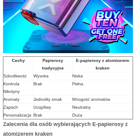
Cechy
Papierosy
E-papierosy z atomizerem
tradycyjne
kraken
Szkodliwość
Wysoka
Niska
Kontrola
Brak
Pełna
Nikotyny
Aromaty
Jednolity smak
Mnogość aromatów
Zapach
Uciążliwy
Neutralny
Personalizacja
Brak
Duża
Zalecenia dla osób wybierających
E-papierosy
z
atomizerem kraken