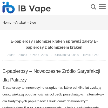
Home
>
Artykuł
>
Blog
E-papierosy i atomizer kraken sprawdź zalety E-
papierosy z atomizerem kraken
Autor：
Strona
Czas：
2025-10-15T06:58:23+00:00
Trzask：
258
E-papierosy – Nowoczesne Źródło Satysfakcji
dla Palaczy
E-papierosy
to innowacyjne urządzenia, które od kilku lat zyskują
coraz większą popularność wśród osób poszukujących alternatywy
dla tradycyjnych papierosów. Dzięki coraz doskonalszym
technologiom
E-papierosy
zapewniają unikalne doświadczenie