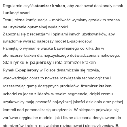
Regularnie czyść
atomizer kraken
, aby zachować doskonały smak
i uniknąć awarii.
Testuj różne konfiguracje – możliwość wymiany grzałek to szansa
na uzyskanie optymalnej wydajności.
Zapoznaj się z recenzjami i opiniami innych użytkowników, aby
świadomie wybrać najlepszy model
E-papierosów
.
Pamiętaj o wymianie wacika bawełnianego co kilka dni w
atomizerze kraken dla najczystszego doświadczenia smakowego.
Stan rynku
E-papierosy
i rola
atomizer kraken
Rynek
E-papierosy
w Polsce dynamicznie się rozwija,
wprowadzając coraz to nowsze rozwiązania technologiczne i
rozszerzając gamę dostępnych produktów.
Atomizer kraken
uchodzi za jeden z liderów w swoim segmencie, dzięki czemu
użytkownicy mają pewność najwyższej jakości działania oraz pełnej
kontroli nad personalizacją urządzenia. W sklepach pojawiają się
zarówno oryginalne modele, jak i liczne akcesoria dedykowane do
atomizerów kraken
, pozwalając rozbudować i ulepszyć zestaw
E-