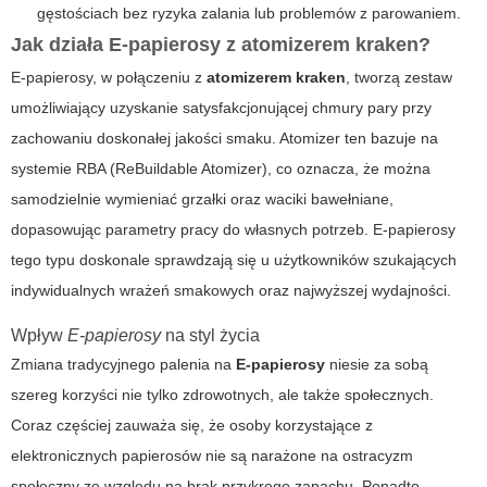
gęstościach bez ryzyka zalania lub problemów z parowaniem.
Jak działa
E-papierosy
z
atomizerem kraken
?
E-papierosy, w połączeniu z
atomizerem kraken
, tworzą zestaw
umożliwiający uzyskanie satysfakcjonującej chmury pary przy
zachowaniu doskonałej jakości smaku. Atomizer ten bazuje na
systemie RBA (ReBuildable Atomizer), co oznacza, że można
samodzielnie wymieniać grzałki oraz waciki bawełniane,
dopasowując parametry pracy do własnych potrzeb.
E-papierosy
tego typu doskonale sprawdzają się u użytkowników szukających
indywidualnych wrażeń smakowych oraz najwyższej wydajności.
Wpływ
E-papierosy
na styl życia
Zmiana tradycyjnego palenia na
E-papierosy
niesie za sobą
szereg korzyści nie tylko zdrowotnych, ale także społecznych.
Coraz częściej zauważa się, że osoby korzystające z
elektronicznych papierosów nie są narażone na ostracyzm
społeczny ze względu na brak przykrego zapachu. Ponadto