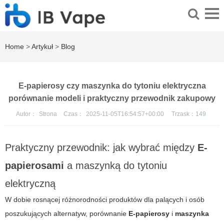
Home
>
Artykuł
>
Blog
E-papierosy czy maszynka do tytoniu elektryczna
porównanie modeli i praktyczny przewodnik zakupowy
Autor：
Strona
Czas：
2025-11-05T16:54:57+00:00
Trzask：
149
Praktyczny przewodnik: jak wybrać między
E-
papierosami
a
maszynką do tytoniu
elektryczną
W dobie rosnącej różnorodności produktów dla palących i osób
poszukujących alternatyw, porównanie
E-papierosy
i
maszynka