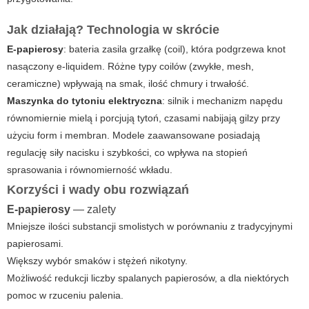
Jak działają? Technologia w skrócie
E-papierosy
: bateria zasila grzałkę (coil), która podgrzewa knot
nasączony e-liquidem. Różne typy coilów (zwykłe, mesh,
ceramiczne) wpływają na smak, ilość chmury i trwałość.
Maszynka do tytoniu elektryczna
: silnik i mechanizm napędu
równomiernie mielą i porcjują tytoń, czasami nabijają gilzy przy
użyciu form i membran. Modele zaawansowane posiadają
regulację siły nacisku i szybkości, co wpływa na stopień
sprasowania i równomierność wkładu.
Korzyści i wady obu rozwiązań
E-papierosy
— zalety
Mniejsze ilości substancji smolistych w porównaniu z tradycyjnymi
papierosami.
Większy wybór smaków i stężeń nikotyny.
Możliwość redukcji liczby spalanych papierosów, a dla niektórych
pomoc w rzuceniu palenia.