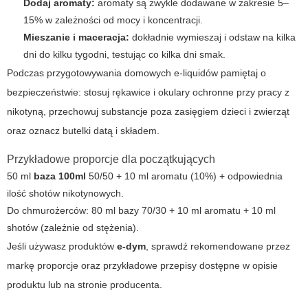
Dodaj aromaty:
aromaty są zwykle dodawane w zakresie 5–
15% w zależności od mocy i koncentracji.
Mieszanie i maceracja:
dokładnie wymieszaj i odstaw na kilka
dni do kilku tygodni, testując co kilka dni smak.
Podczas przygotowywania domowych e-liquidów pamiętaj o
bezpieczeństwie: stosuj rękawice i okulary ochronne przy pracy z
nikotyną, przechowuj substancje poza zasięgiem dzieci i zwierząt
oraz oznacz butelki datą i składem.
Przykładowe proporcje dla początkujących
50 ml
baza 100ml
50/50 + 10 ml aromatu (10%) + odpowiednia
ilość shotów nikotynowych.
Do chmurożerców: 80 ml bazy 70/30 + 10 ml aromatu + 10 ml
shotów (zależnie od stężenia).
Jeśli używasz produktów
e-dym
, sprawdź rekomendowane przez
markę proporcje oraz przykładowe przepisy dostępne w opisie
produktu lub na stronie producenta.