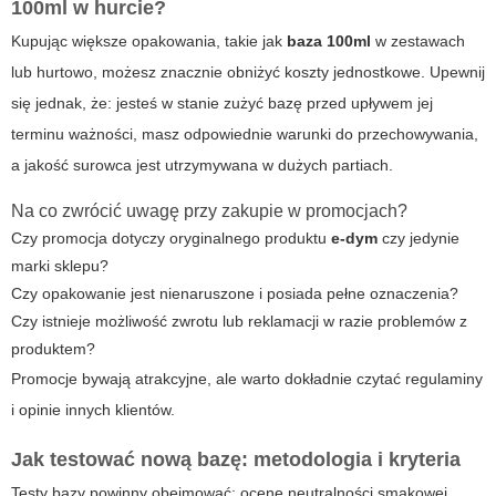
100ml w hurcie?
Kupując większe opakowania, takie jak
baza 100ml
w zestawach
lub hurtowo, możesz znacznie obniżyć koszty jednostkowe. Upewnij
się jednak, że: jesteś w stanie zużyć bazę przed upływem jej
terminu ważności, masz odpowiednie warunki do przechowywania,
a jakość surowca jest utrzymywana w dużych partiach.
Na co zwrócić uwagę przy zakupie w promocjach?
Czy promocja dotyczy oryginalnego produktu
e-dym
czy jedynie
marki sklepu?
Czy opakowanie jest nienaruszone i posiada pełne oznaczenia?
Czy istnieje możliwość zwrotu lub reklamacji w razie problemów z
produktem?
Promocje bywają atrakcyjne, ale warto dokładnie czytać regulaminy
i opinie innych klientów.
Jak testować nową bazę: metodologia i kryteria
Testy bazy powinny obejmować: ocenę neutralności smakowej,