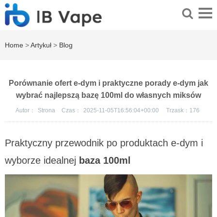
Home
>
Artykuł
>
Blog
Porównanie ofert e-dym i praktyczne porady e-dym jak
wybrać najlepszą bazę 100ml do własnych miksów
Autor：
Strona
Czas：
2025-11-05T16:56:04+00:00
Trzask：
176
Praktyczny przewodnik po produktach e-dym i
wyborze idealnej
baza 100ml