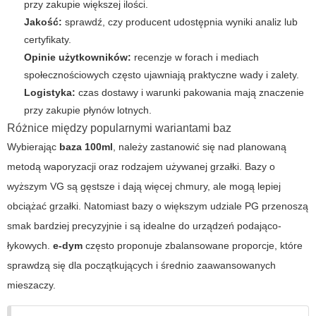
przy zakupie większej ilości.
Jakość:
sprawdź, czy producent udostępnia wyniki analiz lub
certyfikaty.
Opinie użytkowników:
recenzje w forach i mediach
społecznościowych często ujawniają praktyczne wady i zalety.
Logistyka:
czas dostawy i warunki pakowania mają znaczenie
przy zakupie płynów lotnych.
Różnice między popularnymi wariantami baz
Wybierając
baza 100ml
, należy zastanowić się nad planowaną
metodą waporyzacji oraz rodzajem używanej grzałki. Bazy o
wyższym VG są gęstsze i dają więcej chmury, ale mogą lepiej
obciążać grzałki. Natomiast bazy o większym udziale PG przenoszą
smak bardziej precyzyjnie i są idealne do urządzeń podająco-
łykowych.
e-dym
często proponuje zbalansowane proporcje, które
sprawdzą się dla początkujących i średnio zaawansowanych
mieszaczy.