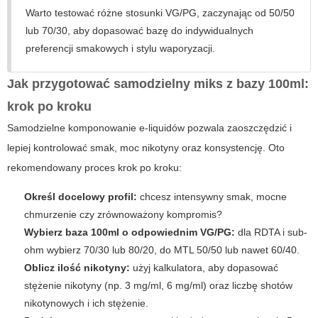
Warto testować różne stosunki VG/PG, zaczynając od 50/50
lub 70/30, aby dopasować bazę do indywidualnych
preferencji smakowych i stylu waporyzacji.
Jak przygotować samodzielny miks z bazy 100ml:
krok po kroku
Samodzielne komponowanie e-liquidów pozwala zaoszczędzić i
lepiej kontrolować smak, moc nikotyny oraz konsystencję. Oto
rekomendowany proces krok po kroku:
Określ docelowy profil:
chcesz intensywny smak, mocne
chmurzenie czy zrównoważony kompromis?
Wybierz
baza 100ml
o odpowiednim VG/PG:
dla RDTA i sub-
ohm wybierz 70/30 lub 80/20, do MTL 50/50 lub nawet 60/40.
Oblicz ilość nikotyny:
użyj kalkulatora, aby dopasować
stężenie nikotyny (np. 3 mg/ml, 6 mg/ml) oraz liczbę shotów
nikotynowych i ich stężenie.