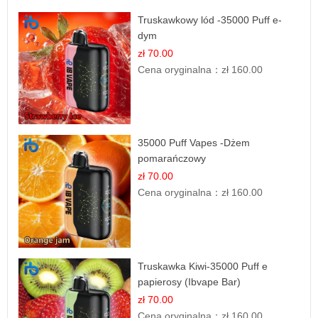
Truskawkowy lód -35000 Puff e-
dym
zł 70.00
Cena oryginalna：
zł 160.00
35000 Puff Vapes -Dżem
pomarańczowy
zł 70.00
Cena oryginalna：
zł 160.00
Truskawka Kiwi-35000 Puff e
papierosy (Ibvape Bar)
zł 70.00
Cena oryginalna：
zł 160.00