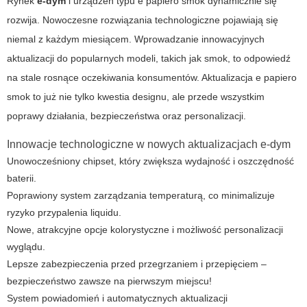
Rynek
e-dym
i urządzeń typu
e papiero smok
dynamicznie się
rozwija. Nowoczesne rozwiązania technologiczne pojawiają się
niemal z każdym miesiącem. Wprowadzanie innowacyjnych
aktualizacji do popularnych modeli, takich jak
smok
, to odpowiedź
na stale rosnące oczekiwania konsumentów.
Aktualizacja e papiero
smok
to już nie tylko kwestia designu, ale przede wszystkim
poprawy działania, bezpieczeństwa oraz personalizacji.
Innowacje technologiczne w nowych aktualizacjach e-dym
Unowocześniony chipset, który zwiększa wydajność i oszczędność
baterii.
Poprawiony system zarządzania temperaturą, co minimalizuje
ryzyko przypalenia liquidu.
Nowe, atrakcyjne opcje kolorystyczne i możliwość personalizacji
wyglądu.
Lepsze zabezpieczenia przed przegrzaniem i przepięciem –
bezpieczeństwo zawsze na pierwszym miejscu!
System powiadomień i automatycznych aktualizacji