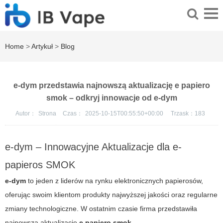
Home
>
Artykuł
>
Blog
e-dym przedstawia najnowszą aktualizację e papiero
smok – odkryj innowacje od e-dym
Autor：
Strona
Czas：
2025-10-15T00:55:50+00:00
Trzask：
183
e-dym – Innowacyjne Aktualizacje dla e-
papieros SMOK
e-dym
to jeden z liderów na rynku elektronicznych papierosów,
oferując swoim klientom produkty najwyższej jakości oraz regularne
zmiany technologiczne. W ostatnim czasie firma przedstawiła
najnowszą aktualizację
e papiero smok