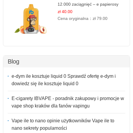
12.000 zaciągnięć – e papierosy
jednorazowe
zł 40.00
Cena oryginalna：
zł 79.00
Blog
e-dym ile kosztuje liquid 0 Sprawdź ofertę e-dym i
dowiedz się ile kosztuje liquid 0
E-cigarety IBVAPE - poradnik zakupowy i promocje w
vape shop kraków dla fanów vapingu
Vape ile to nano opinie użytkowników Vape ile to
nano sekrety popularności