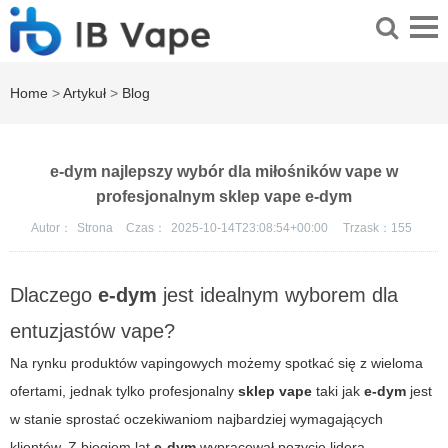
Home
>
Artykuł
>
Blog
e-dym najlepszy wybór dla miłośników vape w
profesjonalnym sklep vape e-dym
Autor：
Strona
Czas：
2025-10-14T23:08:54+00:00
Trzask：
155
Dlaczego
e-dym
jest idealnym wyborem dla
entuzjastów vape?
Na rynku produktów vapingowych możemy spotkać się z wieloma
ofertami, jednak tylko profesjonalny
sklep vape
taki jak
e-dym
jest
w stanie sprostać oczekiwaniom najbardziej wymagających
klientów. Z biegiem lat
e-dym
wypracował pozycję lidera,