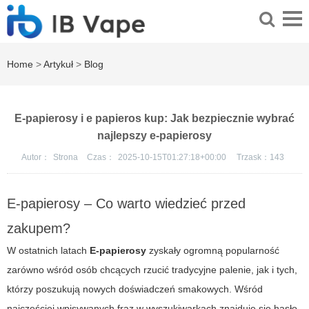
Home
>
Artykuł
>
Blog
E-papierosy i e papieros kup: Jak bezpiecznie wybrać
najlepszy e-papierosy
Autor：
Strona
Czas：
2025-10-15T01:27:18+00:00
Trzask：
143
E-papierosy – Co warto wiedzieć przed
zakupem?
W ostatnich latach
E-papierosy
zyskały ogromną popularność
zarówno wśród osób chcących rzucić tradycyjne palenie, jak i tych,
którzy poszukują nowych doświadczeń smakowych. Wśród
najczęściej wpisywanych fraz w wyszukiwarkach znajduje się hasło