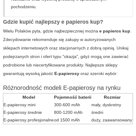
pochodzeniu.
Gdzie kupić najlepszy e papieros kup?
Wielu Polaków pyta, gdzie najbezpieczniej można
e papieros kup
.
Zdecydowanie rekomenduje się zakupy w autoryzowanych
sklepach internetowych oraz stacjonarnych z dobrą opinią. Unikaj
podejrzanych stron i ofert typu "okazja", gdyż mogą one zawierać
podrobione lub niecertyfikowane produkty. Najlepsze sklepy
gwarantują wysoką jakość
E-papierosy
oraz szeroki wybór.
Różnorodność modeli E-papierosy na rynku
Model
Pojemność baterii
Rozmiar
E-papierosy mini
300-600 mAh
mały, dyskretny
E-papierosy średnie
800-1200 mAh
średni
E-papierosy profesjonalne
od 1500 mAh
duży, zaawansowany