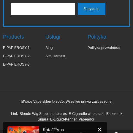
Products
Usługi
Polityka
E-PAPIEROSY-1
Blog
Polityka prywatności
E-PAPIEROSY-2
Site Haritası
E-PAPIEROSY-3
IBVape Vape sklep © 2025. Wszelkie prawa zastrzeżone.
✕
Kata***yna
Link:
Blonde Wig Shop
e papieros
E-Cigarette wholesale
Elektronik
niedawno kupiony
Sigara
E-Liquid-Kenner
Vapeador