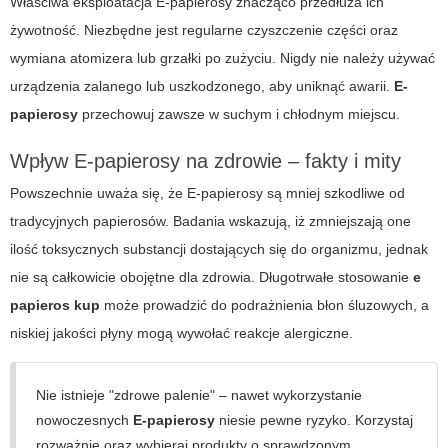
Właściwa eksploatacja
E-papierosy
znacząco przedłuża ich
żywotność. Niezbędne jest regularne czyszczenie części oraz
wymiana atomizera lub grzałki po zużyciu. Nigdy nie należy używać
urządzenia zalanego lub uszkodzonego, aby uniknąć awarii.
E-
papierosy
przechowuj zawsze w suchym i chłodnym miejscu.
Wpływ E-papierosy na zdrowie – fakty i mity
Powszechnie uważa się, że
E-papierosy
są mniej szkodliwe od
tradycyjnych papierosów. Badania wskazują, iż zmniejszają one
ilość toksycznych substancji dostających się do organizmu, jednak
nie są całkowicie obojętne dla zdrowia. Długotrwałe stosowanie
e
papieros kup
może prowadzić do podrażnienia błon śluzowych, a
niskiej jakości płyny mogą wywołać reakcje alergiczne.
Nie istnieje "zdrowe palenie" – nawet wykorzystanie
nowoczesnych
E-papierosy
niesie pewne ryzyko. Korzystaj
rozważnie oraz wybieraj produkty o sprawdzonym