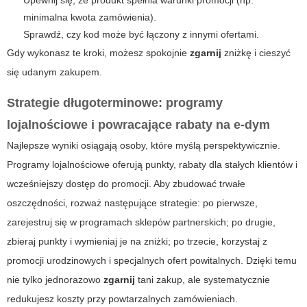
Upewnij się, że produkt spełnia warunki promocji (np.
minimalna kwota zamówienia).
Sprawdź, czy kod może być łączony z innymi ofertami.
Gdy wykonasz te kroki, możesz spokojnie
zgarnij
zniżkę i cieszyć
się udanym zakupem.
Strategie długoterminowe: programy
lojalnościowe i powracające rabaty na
e-dym
Najlepsze wyniki osiągają osoby, które myślą perspektywicznie.
Programy lojalnościowe oferują punkty, rabaty dla stałych klientów i
wcześniejszy dostęp do promocji. Aby zbudować trwałe
oszczędności, rozważ następujące strategie: po pierwsze,
zarejestruj się w programach sklepów partnerskich; po drugie,
zbieraj punkty i wymieniaj je na zniżki; po trzecie, korzystaj z
promocji urodzinowych i specjalnych ofert powitalnych. Dzięki temu
nie tylko jednorazowo
zgarnij
tani zakup, ale systematycznie
redukujesz koszty przy powtarzalnych zamówieniach.