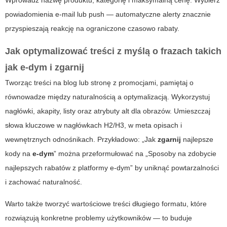
Wprowadź nazwę produktu, kategorię i maksymalną cenę. Wybierz
powiadomienia e-mail lub push — automatyczne alerty znacznie
przyspieszają reakcję na ograniczone czasowo rabaty.
Jak optymalizować treści z myślą o frazach takich
jak
e-dym
i
zgarnij
Tworząc treści na blog lub stronę z promocjami, pamiętaj o
równowadze między naturalnością a optymalizacją. Wykorzystuj
nagłówki, akapity, listy oraz atrybuty alt dla obrazów. Umieszczaj
słowa kluczowe w nagłówkach H2/H3, w meta opisach i
wewnętrznych odnośnikach. Przykładowo: „Jak
zgarnij
najlepsze
kody na
e-dym
” można przeformułować na „Sposoby na zdobycie
najlepszych rabatów z platformy e-dym” by uniknąć powtarzalności
i zachować naturalność.
Warto także tworzyć wartościowe treści długiego formatu, które
rozwiązują konkretne problemy użytkowników — to buduje