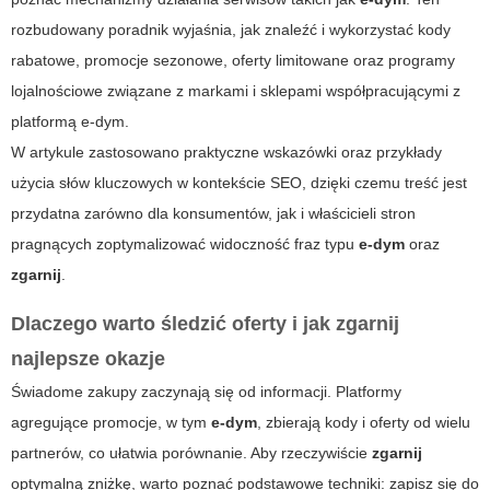
rozbudowany poradnik wyjaśnia, jak znaleźć i wykorzystać kody
rabatowe, promocje sezonowe, oferty limitowane oraz programy
lojalnościowe związane z markami i sklepami współpracującymi z
platformą
e-dym
.
W artykule zastosowano praktyczne wskazówki oraz przykłady
użycia słów kluczowych w kontekście SEO, dzięki czemu treść jest
przydatna zarówno dla konsumentów, jak i właścicieli stron
pragnących zoptymalizować widoczność fraz typu
e-dym
oraz
zgarnij
.
Dlaczego warto śledzić oferty i jak
zgarnij
najlepsze okazje
Świadome zakupy zaczynają się od informacji. Platformy
agregujące promocje, w tym
e-dym
, zbierają kody i oferty od wielu
partnerów, co ułatwia porównanie. Aby rzeczywiście
zgarnij
optymalną zniżkę, warto poznać podstawowe techniki: zapisz się do