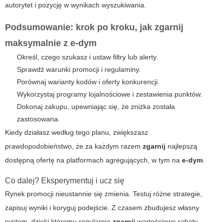
autorytet i pozycję w wynikach wyszukiwania.
Podsumowanie: krok po kroku, jak
zgarnij
maksymalnie z
e-dym
Określ, czego szukasz i ustaw filtry lub alerty.
Sprawdź warunki promocji i regulaminy.
Porównaj warianty kodów i oferty konkurencji.
Wykorzystaj programy lojalnościowe i zestawienia punktów.
Dokonaj zakupu, upewniając się, że zniżka została
zastosowana.
Kiedy działasz według tego planu, zwiększasz
prawdopodobieństwo, że za każdym razem
zgarnij
najlepszą
dostępną ofertę na platformach agregujących, w tym na
e-dym
.
Co dalej? Eksperymentuj i ucz się
Rynek promocji nieustannie się zmienia. Testuj różne strategie,
zapisuj wyniki i koryguj podejście. Z czasem zbudujesz własny
system, dzięki któremu regularnie
zgarnij
wartościowe rabaty,