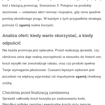
kod z bieżącą promocją. Scenariusz 3: Polujesz na produkty
sezonowe — ustawiasz alert cenowy i kupujesz, gdy cena spadnie
poniżej określonego progu. W każdym z tych przypadków strategia
pomoże Ci
zgarnij
realne korzyści.
Analiza ofert: kiedy warto skorzystać, a kiedy
odpuścić
Nie każda promocja jest opłacalna. Przed realizacją sprawdź, czy:
obniżona cena daje realną oszczędność w stosunku do historii cen,
koszt wysyłki nie zneutralizuje rabatu, oraz czy produkt spełnia
Twoje wymagania jakościowe. Czasami lepszym wyborem jest
poczekać na większą wyprzedaż niż impulsywnie
zgarnij
chwilową
zniżkę.
Checklista przed finalizacją zamówienia
Sprawdź całkowity koszt koszyka po zastosowaniu kodu.
Weryfikuj politykę zwrotów i ewentualne koszty przy zwrocie.