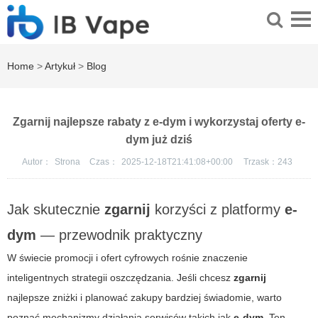
Home
>
Artykuł
>
Blog
Zgarnij najlepsze rabaty z e-dym i wykorzystaj oferty e-
dym już dziś
Autor：
Strona
Czas：
2025-12-18T21:41:08+00:00
Trzask：
243
Jak skutecznie
zgarnij
korzyści z platformy
e-
dym
— przewodnik praktyczny
W świecie promocji i ofert cyfrowych rośnie znaczenie
inteligentnych strategii oszczędzania. Jeśli chcesz
zgarnij
najlepsze zniżki i planować zakupy bardziej świadomie, warto
poznać mechanizmy działania serwisów takich jak
e-dym
. Ten