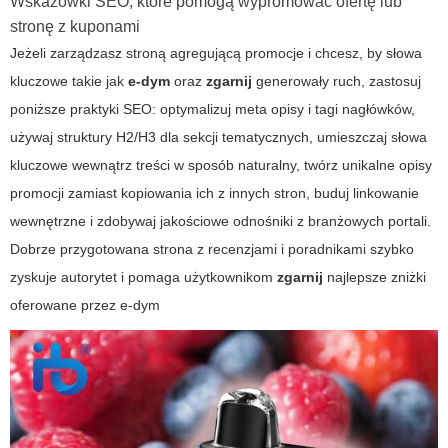
Wskazówki SEO, które pomogą wypromować ofertę lub
stronę z kuponami
Jeżeli zarządzasz stroną agregującą promocje i chcesz, by słowa
kluczowe takie jak
e-dym
oraz
zgarnij
generowały ruch, zastosuj
poniższe praktyki SEO: optymalizuj meta opisy i tagi nagłówków,
używaj struktury H2/H3 dla sekcji tematycznych, umieszczaj słowa
kluczowe wewnątrz treści w sposób naturalny, twórz unikalne opisy
promocji zamiast kopiowania ich z innych stron, buduj linkowanie
wewnętrzne i zdobywaj jakościowe odnośniki z branżowych portali.
Dobrze przygotowana strona z recenzjami i poradnikami szybko
zyskuje autorytet i pomaga użytkownikom
zgarnij
najlepsze zniżki
oferowane przez
e-dym