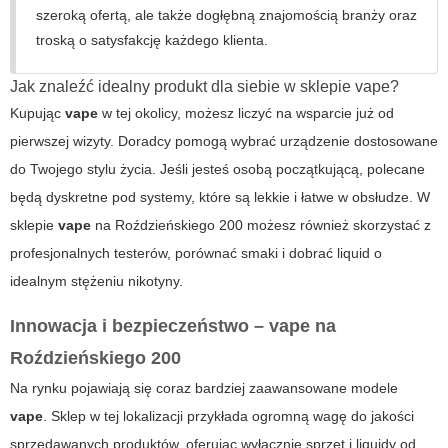
szeroką ofertą, ale także dogłębną znajomością branży oraz
troską o satysfakcję każdego klienta.
Jak znaleźć idealny produkt dla siebie w sklepie
vape
?
Kupując
vape
w tej okolicy, możesz liczyć na wsparcie już od
pierwszej wizyty. Doradcy pomogą wybrać urządzenie dostosowane
do Twojego stylu życia. Jeśli jesteś osobą początkującą, polecane
będą dyskretne pod systemy, które są lekkie i łatwe w obsłudze. W
sklepie
vape
na
Roździeńskiego 200
możesz również skorzystać z
profesjonalnych testerów, porównać smaki i dobrać liquid o
idealnym stężeniu nikotyny.
Innowacja i bezpieczeństwo –
vape
na
Roździeńskiego 200
Na rynku pojawiają się coraz bardziej zaawansowane modele
vape
. Sklep w tej lokalizacji przykłada ogromną wagę do jakości
sprzedawanych produktów, oferując wyłącznie sprzęt i liquidy od