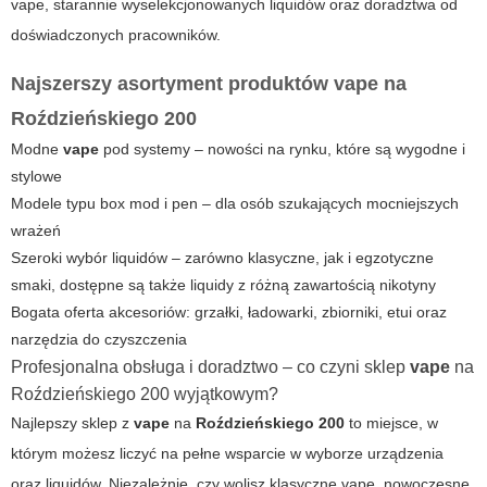
vape
, starannie wyselekcjonowanych liquidów oraz doradztwa od
doświadczonych pracowników.
Najszerszy asortyment produktów
vape
na
Roździeńskiego 200
Modne
vape
pod systemy – nowości na rynku, które są wygodne i
stylowe
Modele typu box mod i pen – dla osób szukających mocniejszych
wrażeń
Szeroki wybór liquidów – zarówno klasyczne, jak i egzotyczne
smaki, dostępne są także liquidy z różną zawartością nikotyny
Bogata oferta akcesoriów: grzałki, ładowarki, zbiorniki, etui oraz
narzędzia do czyszczenia
Profesjonalna obsługa i doradztwo – co czyni sklep
vape
na
Roździeńskiego 200
wyjątkowym?
Najlepszy sklep z
vape
na
Roździeńskiego 200
to miejsce, w
którym możesz liczyć na pełne wsparcie w wyborze urządzenia
oraz liquidów. Niezależnie, czy wolisz klasyczne
vape
, nowoczesne