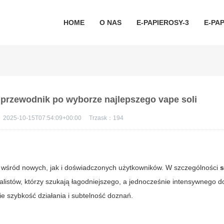
HOME
O NAS
E-PAPIEROSY-3
E-PAP
– przewodnik po wyborze najlepszego vape soli
：
2025-10-15T07:54:09+00:00
Trzask：
194
 wśród nowych, jak i doświadczonych użytkowników. W szczególności
s
nalistów, którzy szukają łagodniejszego, a jednocześnie intensywnego 
bie szybkość działania i subtelność doznań.