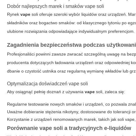
Dobór najlepszych marek i smaków vape soli
Rynek
vape
soli oferuje szeroki wybór liquidów oraz urządzeń. Mark
składników oraz bogactwo smaków: od klasycznego tytoniu po egz
ulubione rozwiązania odpowiadające indywidualnym preferencjom.
Zagadnienia bezpieczeństwa podczas użytkowani
Profesjonaliści powinni zawsze zwracać szczególną uwagę na bez
producenta dotyczących ładowania urządzeń oraz odpowiedniej kons
dbanie o czystość ustnika oraz regularną wymianę wkładów lub grz
Optymalizacja doświadczeń vape soli
Aby osiągnąć pełnię doznań z używania
vape
soli, zaleca się:
Regularne testowanie nowych smaków i urządzeń, co pozwala znal
Uważne dobieranie stężenia nikotyny, dostosowane do tolerancji o
Korzystanie z urządzeń renomowanych marek, takich jak
soli vape
Porównanie vape soli a tradycyjnych e-liquidów