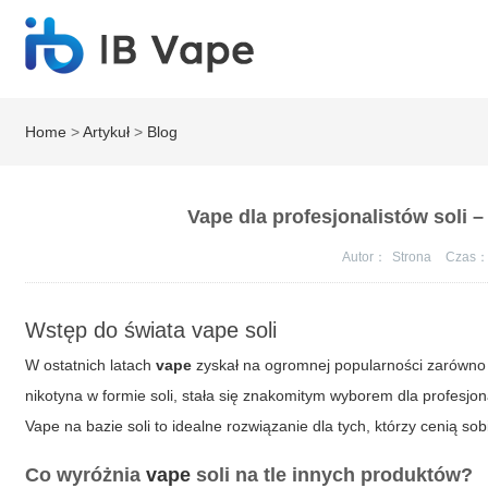
Home
>
Artykuł
>
Blog
Vape dla profesjonalistów soli 
Autor：
Strona
Czas
Wstęp do świata vape soli
W ostatnich latach
vape
zyskał na ogromnej popularności zarówno
nikotyna w formie soli, stała się znakomitym wyborem dla profesjo
Vape
na bazie soli to idealne rozwiązanie dla tych, którzy cenią so
Co wyróżnia
vape
soli na tle innych produktów?