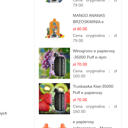
Cena oryginalna：
zł
79.00
MANGO ANANAS
BRZOSKWINIA e
papierosy – 12.000
zł 40.00
zaciągnięć
Cena oryginalna：
zł
79.00
Winogrono e papierosy
-35000 Puff e-dym
zł 70.00
Cena oryginalna：
zł
160.00
Truskawka Kiwi-35000
Puff e papierosy
(Ibvape Bar)
zł 70.00
Cena oryginalna：
zł
160.00
wych
e papierosy