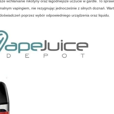
sze wchłanianie nikotyny oraz łagodniejsze uczucie w gardle. To spraw
nalnym vapingiem, nie rezygnując jednocześnie z silnych doznań. Wart
doświadczeń poprzez wybór odpowiedniego urządzenia oraz liquidu.