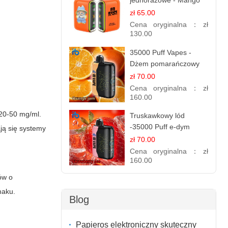
jednorazowe - Mango
Ananas – 25,000 Puffs
zł 65.00
Cena oryginalna：
zł
130.00
35000 Puff Vapes -
Dżem pomarańczowy
zł 70.00
Cena oryginalna：
zł
160.00
 20-50 mg/ml.
Truskawkowy lód
-35000 Puff e-dym
ają się systemy
zł 70.00
Cena oryginalna：
zł
160.00
dów o
maku.
Blog
Papieros elektroniczny skuteczny