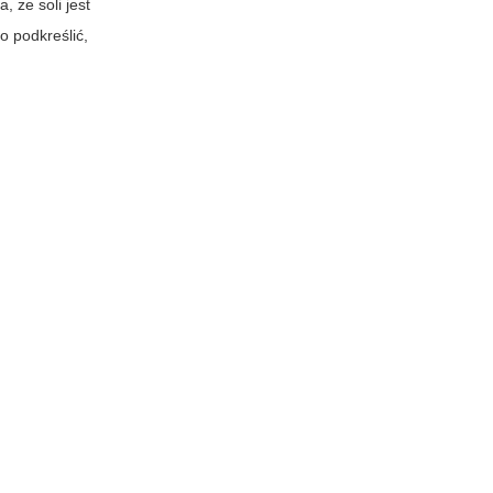
ia, że
soli
jest
o podkreślić,