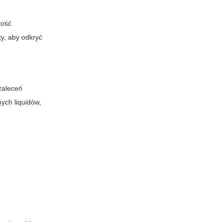
tość
y, aby odkryć
 zaleceń
ych liquidów,