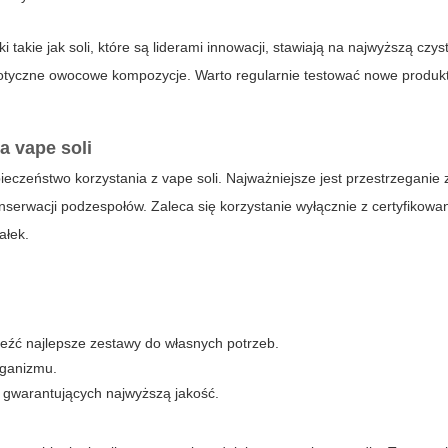
i takie jak
soli
, które są liderami innowacji, stawiają na najwyższą czys
otyczne owocowe kompozycje. Warto regularnie testować nowe produkt
a vape soli
pieczeństwo korzystania z
vape
soli. Najważniejsze jest przestrzeganie
erwacji podzespołów. Zaleca się korzystanie wyłącznie z certyfikowan
ałek.
eźć najlepsze zestawy do własnych potrzeb.
rganizmu.
, gwarantujących najwyższą jakość.