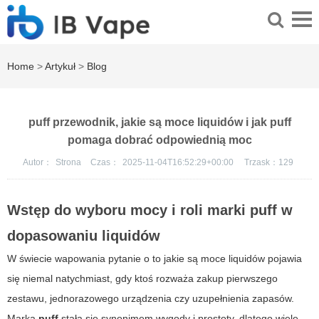
Home
>
Artykuł
>
Blog
puff przewodnik, jakie są moce liquidów i jak puff
pomaga dobrać odpowiednią moc
Autor：
Strona
Czas：
2025-11-04T16:52:29+00:00
Trzask：
129
Wstęp do wyboru mocy i roli marki
puff
w
dopasowaniu liquidów
W świecie wapowania pytanie o to
jakie są moce liquidów
pojawia
się niemal natychmiast, gdy ktoś rozważa zakup pierwszego
zestawu, jednorazowego urządzenia czy uzupełnienia zapasów.
Marka
puff
stała się synonimem wygody i prostoty, dlatego wiele