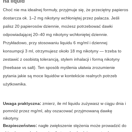
na liquid
Choć nie ma idealnej formuły, przyjmuje się, że przeciętny papieros
dostarcza ok. 1–2 mg nikotyny wchłoniętej przez palacza. Jeśli
palisz 20 papierosów dziennie, możesz potrzebować dawki
odpowiadającej 20–40 mg nikotyny wchłoniętej dziennie.
Przykładowo, przy stosowaniu liquidu 6 mg/ml i dziennej
konsumpcji 3 ml, otrzymujesz około 18 mg nikotyny — trzeba to
zestawić z osobistą tolerancją, stylem inhalacji i formą nikotyny
(freebase vs salt). Ten sposób myślenia ułatwia zrozumienie
pytania
jakie są moce liquidów
w kontekście realnych potrzeb
użytkownika.
Uwaga praktyczna:
zmierz, ile ml liquidu zużywasz w ciągu dnia i
pomnóż przez mg/ml, aby oszacować przyjmowaną dawkę
nikotyny.
Bezpieczeństwo:
nagłe zwiększenie stężenia może prowadzić do