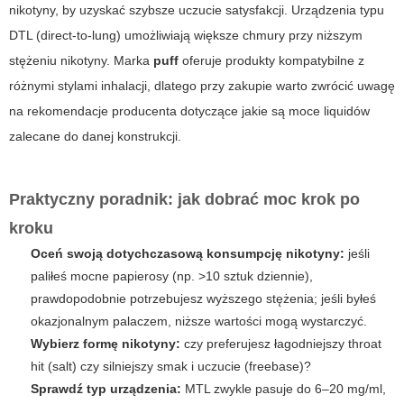
nikotyny, by uzyskać szybsze uczucie satysfakcji. Urządzenia typu
DTL (direct-to-lung) umożliwiają większe chmury przy niższym
stężeniu nikotyny. Marka
puff
oferuje produkty kompatybilne z
różnymi stylami inhalacji, dlatego przy zakupie warto zwrócić uwagę
na rekomendacje producenta dotyczące
jakie są moce liquidów
zalecane do danej konstrukcji.
Praktyczny poradnik: jak dobrać moc krok po
kroku
Oceń swoją dotychczasową konsumpcję nikotyny:
jeśli
paliłeś mocne papierosy (np. >10 sztuk dziennie),
prawdopodobnie potrzebujesz wyższego stężenia; jeśli byłeś
okazjonalnym palaczem, niższe wartości mogą wystarczyć.
Wybierz formę nikotyny:
czy preferujesz łagodniejszy throat
hit (salt) czy silniejszy smak i uczucie (freebase)?
Sprawdź typ urządzenia:
MTL zwykle pasuje do 6–20 mg/ml,