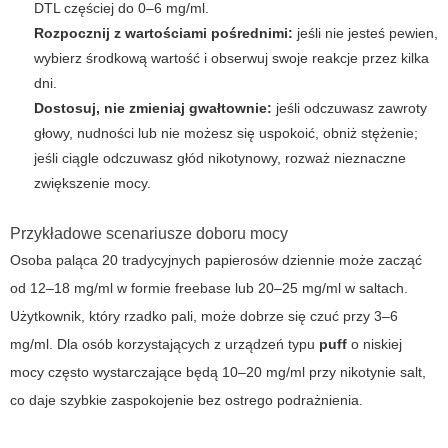
DTL częściej do 0–6 mg/ml.
Rozpocznij z wartościami pośrednimi:
jeśli nie jesteś pewien,
wybierz środkową wartość i obserwuj swoje reakcje przez kilka
dni.
Dostosuj, nie zmieniaj gwałtownie:
jeśli odczuwasz zawroty
głowy, nudności lub nie możesz się uspokoić, obniż stężenie;
jeśli ciągle odczuwasz głód nikotynowy, rozważ nieznaczne
zwiększenie mocy.
Przykładowe scenariusze doboru mocy
Osoba paląca 20 tradycyjnych papierosów dziennie może zacząć
od 12–18 mg/ml w formie freebase lub 20–25 mg/ml w saltach.
Użytkownik, który rzadko pali, może dobrze się czuć przy 3–6
mg/ml. Dla osób korzystających z urządzeń typu
puff
o niskiej
mocy często wystarczające będą 10–20 mg/ml przy nikotynie salt,
co daje szybkie zaspokojenie bez ostrego podrażnienia.