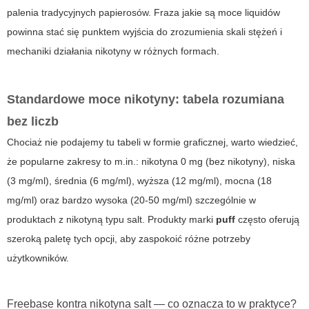
palenia tradycyjnych papierosów. Fraza
jakie są moce liquidów
powinna stać się punktem wyjścia do zrozumienia skali stężeń i
mechaniki działania nikotyny w różnych formach.
Standardowe moce nikotyny: tabela rozumiana
bez liczb
Chociaż nie podajemy tu tabeli w formie graficznej, warto wiedzieć,
że popularne zakresy to m.in.: nikotyna 0 mg (bez nikotyny), niska
(3 mg/ml), średnia (6 mg/ml), wyższa (12 mg/ml), mocna (18
mg/ml) oraz bardzo wysoka (20-50 mg/ml) szczególnie w
produktach z nikotyną typu salt. Produkty marki
puff
często oferują
szeroką paletę tych opcji, aby zaspokoić różne potrzeby
użytkowników.
Freebase kontra nikotyna salt — co oznacza to w praktyce?