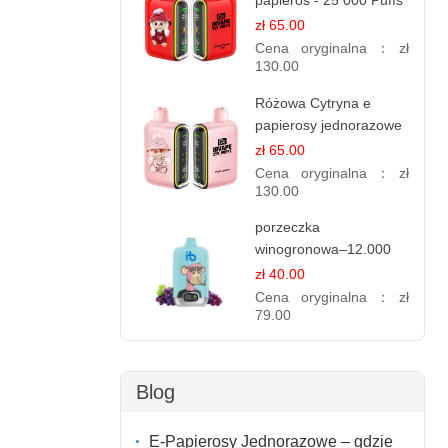
papieros - 25 000 Puffs
zł 65.00
Cena oryginalna：
zł
130.00
Różowa Cytryna e
papierosy jednorazowe
- 25 000 Puffs
zł 65.00
Cena oryginalna：
zł
130.00
porzeczka
winogronowa–12.000
zaciągnięć - e
zł 40.00
papierosy
Cena oryginalna：
zł
79.00
Blog
E-Papierosy Jednorazowe – gdzie