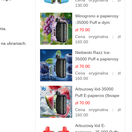
Cena oryginalna：
zł
130.00
Winogrono e papierosy
-35000 Puff e-dym
nia.
zł 70.00
Cena oryginalna：
zł
160.00
 na ubraniach.
Niebieski Razz Ice-
35000 Puff e papierosy
jednorazowe
zł 70.00
Cena oryginalna：
zł
160.00
Arbuzowy lód-35000
Puff E-papieros (Ibvape
Bar )
zł 70.00
Cena oryginalna：
zł
160.00
Arbuzowy lód E-