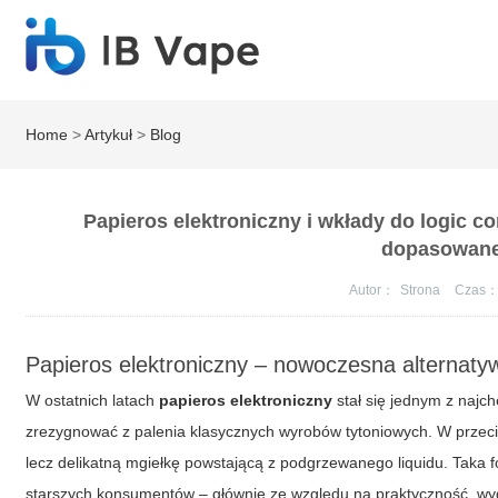
Home
>
Artykuł
>
Blog
Papieros elektroniczny i wkłady do logic c
dopasowane
Autor：
Strona
Czas
Papieros elektroniczny – nowoczesna alternatyw
W ostatnich latach
papieros elektroniczny
stał się jednym z najc
zrezygnować z palenia klasycznych wyrobów tytoniowych. W przeci
lecz delikatną mgiełkę powstającą z podgrzewanego liquidu. Taka 
starszych konsumentów – głównie ze względu na praktyczność, wy