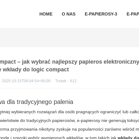
HOME
O NAS
E-PAPIEROSY-3
E-PAP
ompact – jak wybrać najlepszy papieros elektroniczny
 wkłady do logic compact
：
2025-10-15T06:04:54+00:00
Trzask：
612
a dla tradycyjnego palenia
hętniej wybieranych rozwiązań dla osób pragnących ograniczyć lub całk
wieństwie do tradycyjnych papierosów, e-papierosy nie generują toks
forma przyjmowania nikotyny zyskuje na popularności zarówno wśród mł
godę i szeroki wybór wymiennych wkładów, w tym takich jak
wkłady do