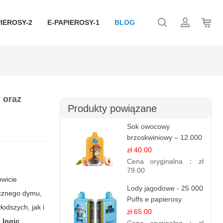
IEROSY-2
E-PAPIEROSY-1
BLOG
 oraz
Produkty powiązane
Sok owocowy
brzoskwiniowy – 12.000
zaciągnięć – e
zł 40.00
papierosy jednorazowe
Cena oryginalna：
zł
79.00
owicie
Lody jagodowe - 25 000
ycznego dymu,
Puffs e papierosy
odszych, jak i
jednorazowe
zł 65.00
 logic