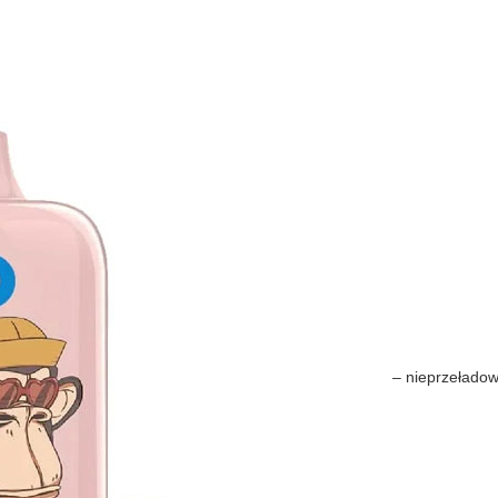
– nieprzełado