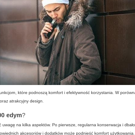
 funkcjom, które podnoszą komfort i efektywność korzystania. W porówn
raz atrakcyjny design.
00 edym
?
ić uwagę na kilka aspektów. Po pierwsze, regularna konserwacja i dbał
powiednich akcesoriów i dodatków może podnieść komfort użytkowania. 