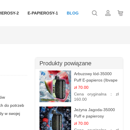
IEROSY-2
E-PAPIEROSY-1
BLOG
Produkty powiązane
Arbuzowy lód-35000
Puff E-papieros (Ibvape
Bar )
zł 70.00
Cena oryginalna：
zł
ków
160.00
ch do potrzeb
Jeżyna Jagoda-35000
dy w swojej
Puff e papierosy
jednorazowe
zł 70.00