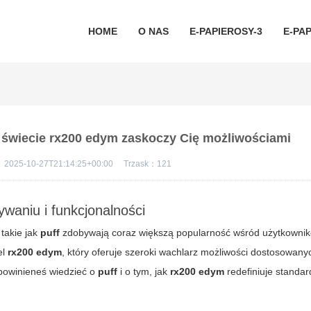
HOME
O NAS
E-PAPIEROSY-3
E-PAP
w świecie rx200 edym zaskoczy Cię możliwościami
：
2025-10-27T21:14:25+00:00
Trzask：
121
ywaniu i funkcjonalności
takie jak
puff
zdobywają coraz większą popularność wśród użytkowni
el
rx200 edym
, który oferuje szeroki wachlarz możliwości dostosowany
powinieneś wiedzieć o
puff
i o tym, jak
rx200 edym
redefiniuje standar