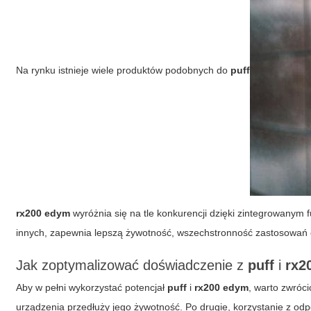
Na rynku istnieje wiele produktów podobnych do
puff
rx200 edym
wyróżnia się na tle konkurencji dzięki zintegrowanym
innych, zapewnia lepszą żywotność, wszechstronność zastosowań o
Jak zoptymalizować doświadczenie z
puff
i
rx2
Aby w pełni wykorzystać potencjał
puff
i
rx200 edym
, warto zwróc
urządzenia przedłuży jego żywotność. Po drugie, korzystanie z od