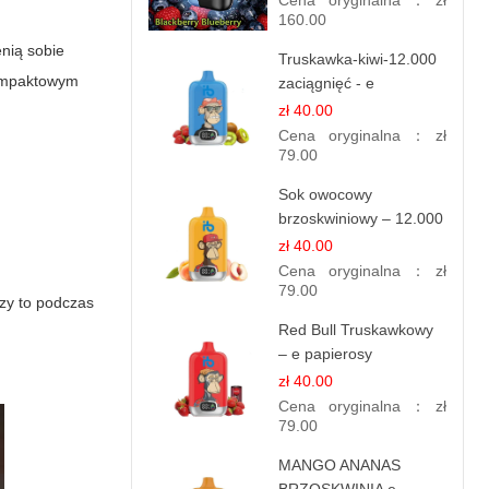
Cena oryginalna：
zł
160.00
enią sobie
Truskawka-kiwi-12.000
kompaktowym
zaciągnięć - e
papierosy jednorazowe
zł 40.00
Cena oryginalna：
zł
79.00
Sok owocowy
brzoskwiniowy – 12.000
zaciągnięć – e
zł 40.00
papierosy jednorazowe
Cena oryginalna：
zł
79.00
czy to podczas
Red Bull Truskawkowy
– e papierosy
jednorazowe
zł 40.00
Cena oryginalna：
zł
79.00
MANGO ANANAS