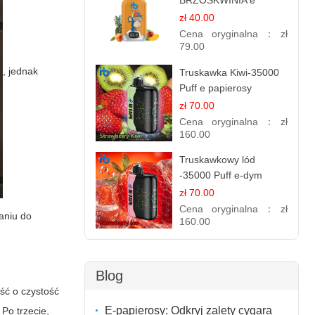
BRZOSKWINIA e
papierosy – 12.000
zł 40.00
zaciągnięć
Cena oryginalna：
zł
79.00
, jednak
Truskawka Kiwi-35000
Puff e papierosy
(Ibvape Bar)
zł 70.00
Cena oryginalna：
zł
160.00
Truskawkowy lód
-35000 Puff e-dym
zł 70.00
Cena oryginalna：
zł
aniu do
160.00
Blog
ość o czystość
E-papierosy: Odkryj zalety cygara
Po trzecie,