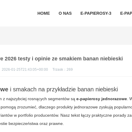
HOME
O NAS
E-PAPIEROSY-3
E-PAP
 2026 testy i opinie ze smakiem banan niebieski
：
2026-01-25T21:43:05+00:00
Trzask：
269
owe
i smakach na przykładzie
banan niebieski
nym z najszybciej rosnących segmentów są
e-papierosy jednorazowe
. 
e pomogą zrozumieć, dlaczego produkty jednorazowe zyskują popularn
riantów w portfolio producentów. Nasz tekst łączy praktyczne porady z
stie bezpieczeństwa oraz prawne.