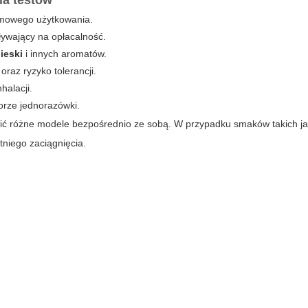
ia testów
lemowego użytkowania.
ływający na opłacalność.
ieski
i innych aromatów.
raz ryzyko tolerancji.
halacji.
orze jednorazówki.
wić różne modele bezpośrednio ze sobą. W przypadku smaków takich j
tniego zaciągnięcia.