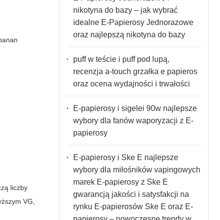
nikotyna do bazy – jak wybrać
idealne E-Papierosy Jednorazowe
oraz najlepszą nikotyna do bazy
 banan
puff w teście i puff pod lupą,
recenzja a-touch grzałka e papieros
oraz ocena wydajności i trwałości
E-papierosy i sigelei 90w najlepsze
wybory dla fanów waporyzacji z E-
papierosy
E-papierosy i Ske E najlepsze
wybory dla miłośników vapingowych
marek E-papierosy z Ske E
zą liczby
gwarancją jakości i satysfakcji na
yższym VG,
rynku E-papierosów Ske E oraz E-
papierosy – nowoczesne trendy w