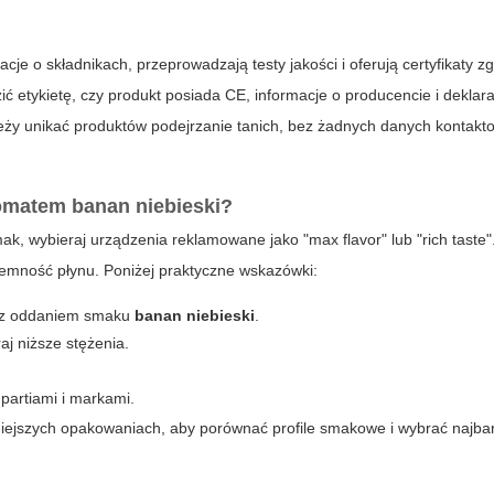
je o składnikach, przeprowadzają testy jakości i oferują certyfikaty z
ić etykietę, czy produkt posiada CE, informacje o producencie i deklar
leży unikać produktów podejrzanie tanich, bez żadnych danych kontak
omatem
banan niebieski
?
ak, wybieraj urządzenia reklamowane jako "max flavor" lub "rich taste".
pojemność płynu. Poniżej praktyczne wskazówki:
e z oddaniem smaku
banan niebieski
.
j niższe stężenia.
artiami i markami.
iejszych opakowaniach, aby porównać profile smakowe i wybrać najbar