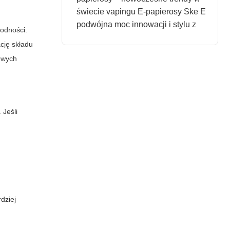
świecie vapingu E-papierosy Ske E
podwójna moc innowacji i stylu z
godności.
ację składu
towych
 Jeśli
dziej