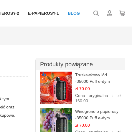
IEROSY-2
E-PAPIEROSY-1
BLOG
Produkty powiązane
Truskawkowy lód
-35000 Puff e-dym
zł 70.00
Cena oryginalna：
zł
W tym
160.00
ość oraz
Winogrono e papierosy
akupowe,
-35000 Puff e-dym
zł 70.00