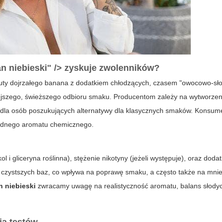
n niebieski" /> zyskuje zwolenników?
uty dojrzałego banana z dodatkiem chłodzących, czasem "owocowo-sło
iejszego, świeższego odbioru smaku. Producentom zależy na wytworzen
ymi dla osób poszukujących alternatywy dla klasycznych smaków. Konsum
sadnego aromatu chemicznego.
 i gliceryna roślinna), stężenie nikotyny (jeżeli występuje), oraz dod
i czystszych baz, co wpływa na poprawę smaku, a często także na mni
 niebieski
zwracamy uwagę na realistyczność aromatu, balans słodyc