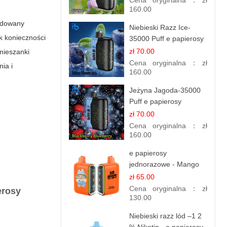
Cena oryginalna：
zł
160.00
udowany
Niebieski Razz Ice-
ak konieczności
35000 Puff e papierosy
jednorazowe
zł 70.00
 mieszanki
Cena oryginalna：
zł
ia i
160.00
Jeżyna Jagoda-35000
Puff e papierosy
jednorazowe
zł 70.00
Cena oryginalna：
zł
160.00
e papierosy
jednorazowe - Mango
Ananas – 25,000 Puffs
zł 65.00
Cena oryginalna：
zł
erosy
130.00
Niebieski razz lód –1 2