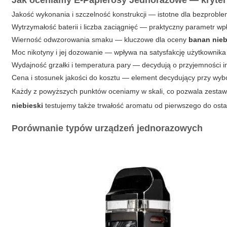
Jak oceniamy
E-Papierosy Jednorazowe
— kryter
Jakość wykonania i szczelność konstrukcji — istotne dla bezprob
Wytrzymałość baterii i liczba zaciągnięć — praktyczny parametr wp
Wierność odwzorowania smaku — kluczowe dla oceny
banan nieb
Moc nikotyny i jej dozowanie — wpływa na satysfakcję użytkownika o
Wydajność grzałki i temperatura pary — decydują o przyjemności in
Cena i stosunek jakości do kosztu — element decydujący przy wyb
Każdy z powyższych punktów oceniamy w skali, co pozwala zesta
niebieski
testujemy także trwałość aromatu od pierwszego do osta
Porównanie typów urządzeń jednorazowych