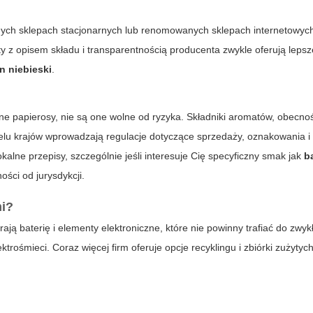
onych sklepach stacjonarnych lub renomowanych sklepach internetowyc
ty z opisem składu i transparentnością producenta zwykle oferują leps
n niebieski
.
jne papierosy, nie są one wolne od ryzyka. Składniki aromatów, obecnoś
elu krajów wprowadzają regulacje dotyczące sprzedaży, oznakowania 
ne przepisy, szczególnie jeśli interesuje Cię specyficzny smak jak
b
ści od jurysdykcji.
mi?
ją baterię i elementy elektroniczne, które nie powinny trafiać do zwyk
rośmieci. Coraz więcej firm oferuje opcje recyklingu i zbiórki zużytyc