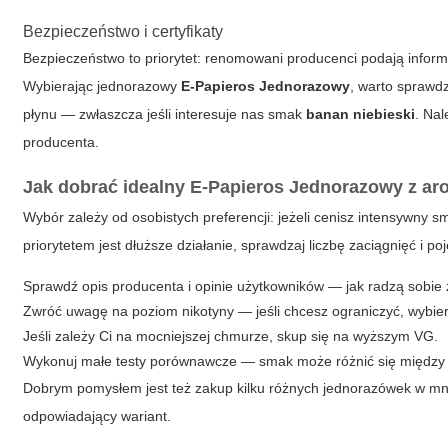
Bezpieczeństwo i certyfikaty
Bezpieczeństwo to priorytet: renomowani producenci podają informac
Wybierając jednorazowy
E-Papieros Jednorazowy
, warto sprawdz
płynu — zwłaszcza jeśli interesuje nas smak
banan niebieski
. Na
producenta.
Jak dobrać idealny
E-Papieros Jednorazowy
z ar
Wybór zależy od osobistych preferencji: jeżeli cenisz intensywny sm
priorytetem jest dłuższe działanie, sprawdzaj liczbę zaciągnięć i 
Sprawdź opis producenta i opinie użytkowników — jak radzą sobi
Zwróć uwagę na poziom nikotyny — jeśli chcesz ograniczyć, wybiera
Jeśli zależy Ci na mocniejszej chmurze, skup się na wyższym VG.
Wykonuj małe testy porównawcze — smak może różnić się między p
Dobrym pomysłem jest też zakup kilku różnych jednorazówek w mn
odpowiadający wariant.