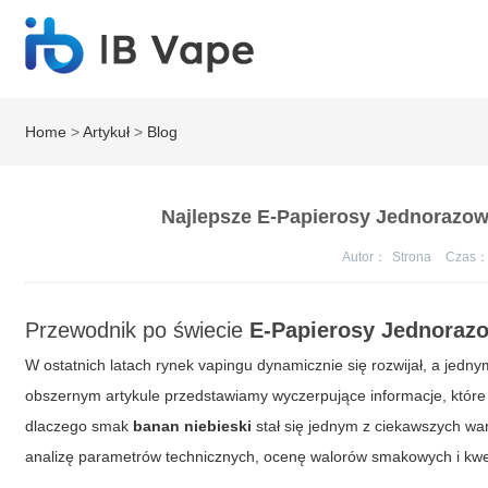
Home
>
Artykuł
>
Blog
Najlepsze E-Papierosy Jednorazowe
Autor：
Strona
Czas
Przewodnik po świecie
E-Papierosy Jednoraz
W ostatnich latach rynek vapingu dynamicznie się rozwijał, a jed
obszernym artykule przedstawiamy wyczerpujące informacje, któr
dlaczego smak
banan niebieski
stał się jednym z ciekawszych wa
analizę parametrów technicznych, ocenę walorów smakowych i kwe