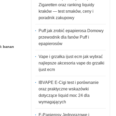
Zigaretten oraz ranking liquidy
kraków — test smaków, ceny i
poradnik zakupowy
Puff jak zrobić epapierosa Domowy
przewodnik dla fanów Puff i
epapierosów
ak
banan
Vape i grzałka ijust ecm jak wybrać
najlepsze akcesoria vape do grzałki
ijust ecm
IBVAPE E-Cigi test i porównanie
oraz praktyczne wskazówki
dotyczące liquid moc 24 dla
wymagających
E-Papierosy Jednorazowe i