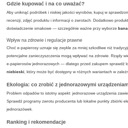
Gdzie kupować i na co uważać?
Aby uniknąć podróbek i niskiej jakości wyrobów, kupuj w sprawdz
recenzji, zdjęć produktu i informacji o zwrotach. Dodatkowo produk
doświadczenie smakowe — szczególnie ważne przy wyborze
bana
Wpływ na zdrowie i regulacje prawne
Choć e-papierosy uznaje się zwykle za mniej szkodliwe niż tradycy
potencjalne zanieczyszczenia mogą wpływać na zdrowie. Rządy wi
e-papierosów jednorazowych — dlatego przed zakupem sprawdź lokal
niebieski
, który może być dostępny w różnych wariantach w zależno
Ekologia: co zrobić z jednorazowymi urządzenia
Problem odpadów to istotny aspekt: jednorazowe urządzenia zawiera
Sprawdź programy zwrotu producenta lub lokalne punkty zbiórki elekt
jednorazówek.
Ranking i rekomendacje