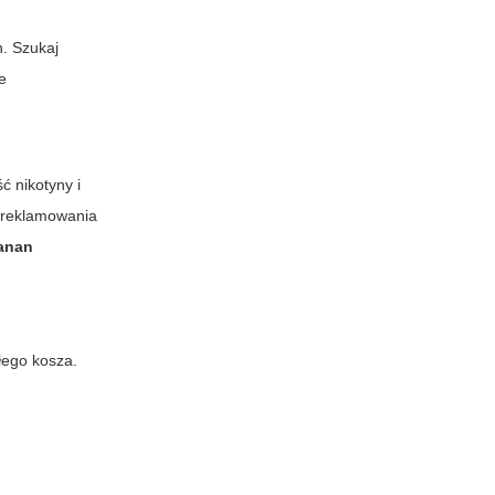
h. Szukaj
ze
ć nikotyny i
i reklamowania
anan
łego kosza.
h