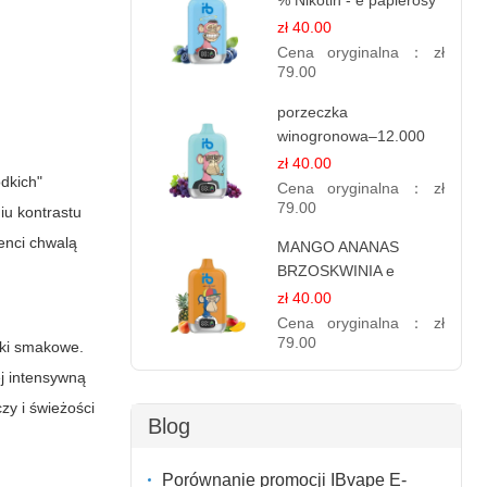
% Nikotin - e papierosy
jednorazowe
zł 40.00
Cena oryginalna：
zł
79.00
porzeczka
winogronowa–12.000
zaciągnięć - e
zł 40.00
dkich"
papierosy
Cena oryginalna：
zł
79.00
iu kontrastu
enci chwalą
MANGO ANANAS
BRZOSKWINIA e
papierosy – 12.000
zł 40.00
zaciągnięć
Cena oryginalna：
zł
79.00
atki smakowe.
ej intensywną
zy i świeżości
Blog
Porównanie promocji IBvape E-