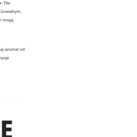
w. Dla
yczuwalnym,
ne mogą
iaj aromat od
Twoje