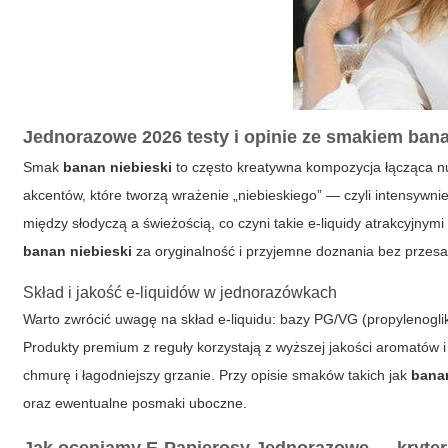
Jednorazowe 2026 testy i opinie ze smakiem bana
Smak
banan niebieski
to często kreatywna kompozycja łącząca n
akcentów, które tworzą wrażenie „niebieskiego” — czyli intensywn
między słodyczą a świeżością, co czyni takie e-liquidy atrakcyjn
banan niebieski
za oryginalność i przyjemne doznania bez prze
Skład i jakość e-liquidów w jednorazówkach
Warto zwrócić uwagę na skład e-liquidu: bazy PG/VG (propylenoglikol
Produkty premium z reguły korzystają z wyższej jakości aromatów 
chmurę i łagodniejszy grzanie. Przy opisie smaków takich jak
banan
oraz ewentualne posmaki uboczne.