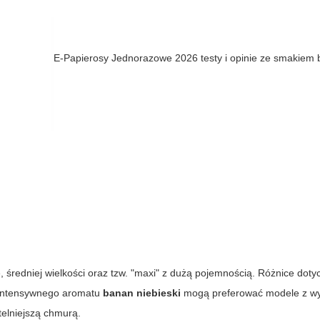
E-Papierosy Jednorazowe 2026 testy i opinie ze smakiem
 średniej wielkości oraz tzw. "maxi" z dużą pojemnością. Różnice dotyc
y intensywnego aromatu
banan niebieski
mogą preferować modele z w
telniejszą chmurą.