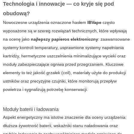
Technologia i innowacje — co kryje się pod
obudową?
Nowoczesne urządzenia oznaczone hasłem
IBVape
często
wyposażone są w szereg rozwiązań technicznych, które wpływają
na ocenę jako
najlepszy papieros elektroniczny
: zaawansowane
systemy kontroli temperatury, usprawnione systemy napełniania
kartridży, hermetyczne uszczelnienia minimalizujące wycieki oraz
moduły zabezpieczające ogniwa przed przegrzaniem. Kluczowe
elementy to też jakość grzałek (coil), materiały użyte do produkcji
ustników oraz precyzyjne czujniki, które monitorują przepływ
powietrza i sygnalizują potrzebę konserwacji.
Moduły baterii i ładowania
Aspekt energetyczny ma istotne znaczenie dla oceny urządzenia:
dłuższa żywotność baterii, wskaźniki stanu naładowania oraz
szybkie ładowanie to cechy wyróżniające modele aspirujące do