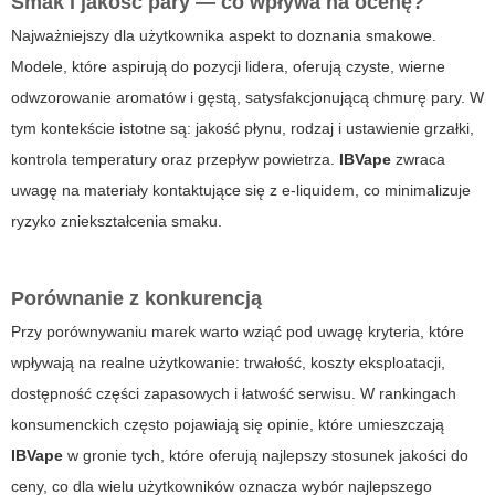
Smak i jakość pary — co wpływa na ocenę?
Najważniejszy dla użytkownika aspekt to doznania smakowe.
Modele, które aspirują do pozycji lidera, oferują czyste, wierne
odwzorowanie aromatów i gęstą, satysfakcjonującą chmurę pary. W
tym kontekście istotne są: jakość płynu, rodzaj i ustawienie grzałki,
kontrola temperatury oraz przepływ powietrza.
IBVape
zwraca
uwagę na materiały kontaktujące się z e-liquidem, co minimalizuje
ryzyko zniekształcenia smaku.
Porównanie z konkurencją
Przy porównywaniu marek warto wziąć pod uwagę kryteria, które
wpływają na realne użytkowanie: trwałość, koszty eksploatacji,
dostępność części zapasowych i łatwość serwisu. W rankingach
konsumenckich często pojawiają się opinie, które umieszczają
IBVape
w gronie tych, które oferują najlepszy stosunek jakości do
ceny, co dla wielu użytkowników oznacza wybór najlepszego