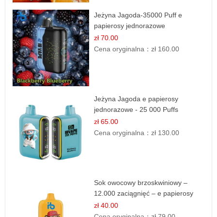
Jeżyna Jagoda-35000 Puff e
papierosy jednorazowe
zł 70.00
Cena oryginalna：
zł 160.00
Jeżyna Jagoda e papierosy
jednorazowe - 25 000 Puffs
zł 65.00
Cena oryginalna：
zł 130.00
Sok owocowy brzoskwiniowy –
12.000 zaciągnięć – e papierosy
jednorazowe
zł 40.00
Cena oryginalna：
zł 79.00