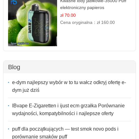
Kwaśne lody jabłkowe-35000 Puff
elektroniczny papieros
zł 70.00
Cena oryginalna：
zł 160.00
Blog
e-dym najlepszy wybór w to tu wałcz odkryj ofertę e-
dym już dziś
IBvape E-Zigaretten i ijust ecm grzałka Porównanie
wydajności, kompatybilności i najlepsze oferty
puff dla początkujących — test smok novo pods i
porównanie smaków puff