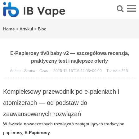
Home
>
Artykuł
>
Blog
E-Papierosy tfv8 baby v2 — szczegółowa recenzja,
praktyczny test i najlepsze oferty
Autor：
Strona
Czas：
2025-11-15T16:44:03+00:00
Trzask：
255
Kompleksowy przewodnik po e‑paleniach i
atomizerach — od podstaw do
zaawansowanych rozwiązań
W świecie nowoczesnych rozwiązań zastępujących tradycyjne
papierosy,
E-Papierosy