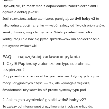
Upewnij się, że masz mod z odpowiednimi zabezpieczeniami i
ogniwa o dobrej jakości.
Jeśli rozważasz zakup atomizera, pamiętaj, że
tfv8 baby v2
to
tylko jedna z opcji na rynku — wybór zależy od Twoich priorytetów:
smak, chmury, wygoda czy cena. Warto przetestować kilka
konfiguracji i nie bać się pytać sprzedawców lub społeczności o
praktyczne wskazówki.
FAQ — najczęściej zadawane pytania
1. Czy
E-Papierosy
z atomizerem typu sub‑ohm są
bezpieczne?
Przy przestrzeganiu zasad bezpieczeństwa dotyczących ogniw,
mocy i oryginalnych części — tak, ale wymagają większej
świadomości użytkownika niż proste systemy typu pod.
2. Jak często wymieniać grzałki w
tfv8 baby v2
?
To zależy od intensywności użytkowania i rodzaju e‑liquidu;