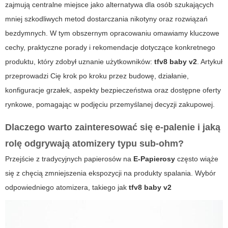
zajmują centralne miejsce jako alternatywa dla osób szukających
mniej szkodliwych metod dostarczania nikotyny oraz rozwiązań
bezdymnych. W tym obszernym opracowaniu omawiamy kluczowe
cechy, praktyczne porady i rekomendacje dotyczące konkretnego
produktu, który zdobył uznanie użytkowników:
tfv8 baby v2
. Artykuł
przeprowadzi Cię krok po kroku przez budowę, działanie,
konfiguracje grzałek, aspekty bezpieczeństwa oraz dostępne oferty
rynkowe, pomagając w podjęciu przemyślanej decyzji zakupowej.
Dlaczego warto zainteresować się e‑palenie i jaką
rolę odgrywają atomizery typu sub‑ohm?
Przejście z tradycyjnych papierosów na
E-Papierosy
często wiąże
się z chęcią zmniejszenia ekspozycji na produkty spalania. Wybór
odpowiedniego atomizera, takiego jak
tfv8 baby v2