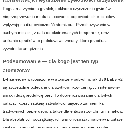
Regularna wymiana grzałek, dokładne czyszczenie gwintów,
nieprzegrzewanie modu i stosowanie odpowiednich e‑liquidów
wpływają na długowieczność atomizera. Przechowywanie w
suchym miejscu, z dala od ekstremalnych temperatur, oraz
unikanie upadków to podstawowe zasady, które przedłużą
żywotność urządzenia.
Podsumowanie — dla kogo jest ten typ
atomizera?
E-Papierosy
wyposażone w atomizery sub‑ohm, jak
tfv8 baby v2
,
są szczególnie polecane dla użytkowników ceniących intensywny
smak i dużą produkcję pary. To dobre rozwiązanie dla byłych
palaczy, którzy szukają satysfakcjonującego zamiennika
tradycyjnych papierosów, a także dla entuzjastów chmur i smaków.
Dla absolutnych początkujących warto rozważyć najpierw prostsze
zestawy typu pod, by opanować podstawy, a dopiero potem