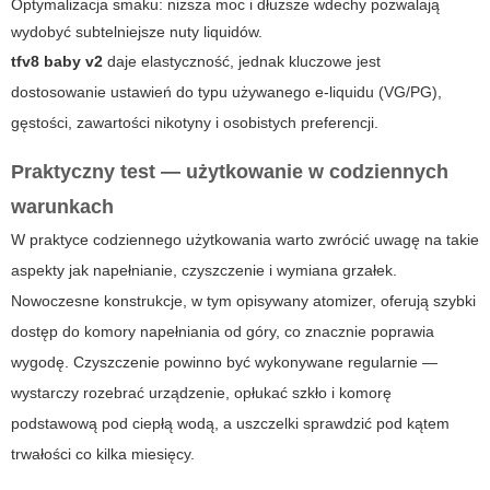
Optymalizacja smaku: niższa moc i dłuższe wdechy pozwalają
wydobyć subtelniejsze nuty liquidów.
tfv8 baby v2
daje elastyczność, jednak kluczowe jest
dostosowanie ustawień do typu używanego e‑liquidu (VG/PG),
gęstości, zawartości nikotyny i osobistych preferencji.
Praktyczny test — użytkowanie w codziennych
warunkach
W praktyce codziennego użytkowania warto zwrócić uwagę na takie
aspekty jak napełnianie, czyszczenie i wymiana grzałek.
Nowoczesne konstrukcje, w tym opisywany atomizer, oferują szybki
dostęp do komory napełniania od góry, co znacznie poprawia
wygodę. Czyszczenie powinno być wykonywane regularnie —
wystarczy rozebrać urządzenie, opłukać szkło i komorę
podstawową pod ciepłą wodą, a uszczelki sprawdzić pod kątem
trwałości co kilka miesięcy.