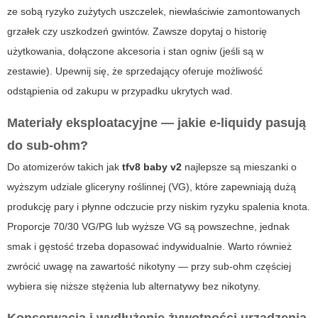
ze sobą ryzyko zużytych uszczelek, niewłaściwie zamontowanych
grzałek czy uszkodzeń gwintów. Zawsze dopytaj o historię
użytkowania, dołączone akcesoria i stan ogniw (jeśli są w
zestawie). Upewnij się, że sprzedający oferuje możliwość
odstąpienia od zakupu w przypadku ukrytych wad.
Materiały eksploatacyjne — jakie e‑liquidy pasują
do sub‑ohm?
Do atomizerów takich jak
tfv8 baby v2
najlepsze są mieszanki o
wyższym udziale gliceryny roślinnej (VG), które zapewniają dużą
produkcję pary i płynne odczucie przy niskim ryzyku spalenia knota.
Proporcje 70/30 VG/PG lub wyższe VG są powszechne, jednak
smak i gęstość trzeba dopasować indywidualnie. Warto również
zwrócić uwagę na zawartość nikotyny — przy sub‑ohm częściej
wybiera się niższe stężenia lub alternatywy bez nikotyny.
Konserwacja i wydłużenie żywotności urządzenia