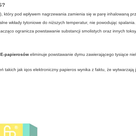
OS?
u), który pod wpływem nagrzewania zamienia się w parę inhalowaną pr
lne wkłady tytoniowe do niższych temperatur, nie powodując spalania.
nacząco ogranicza powstawanie substancji smolistych oraz innych toks
z
E-papierosów
eliminuje powstawanie dymu zawierającego tysiące ni
eń takich jak
iqos elektroniczny papieros
wynika z faktu, że wytwarzają 