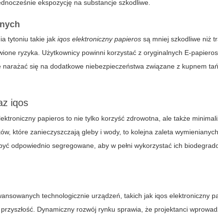
dnocześnie ekspozycję na substancje szkodliwe.
znych
a tytoniu takie jak
iqos elektroniczny papieros
są mniej szkodliwe niż t
awione ryzyka. Użytkownicy powinni korzystać z oryginalnych
E-papiero
ie narażać się na dodatkowe niebezpieczeństwa związane z kupnem ta
az iqos
lektroniczny papieros
to nie tylko korzyść zdrowotna, ale także minimal
w, które zanieczyszczają gleby i wody, to kolejna zaleta wymienianyc
y być odpowiednio segregowane, aby w pełni wykorzystać ich biodegrad
ansowanych technologicznie urządzeń, takich jak
iqos elektroniczny p
 przyszłość. Dynamiczny rozwój rynku sprawia, że projektanci wprowad