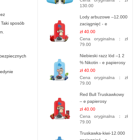
Cena oryginalna：
zł
130.00
zez
Lody arbuzowe –12.000
 Taki sposób
zaciągnięć - e
papierosy jednorazowe
zł 40.00
yn.
Cena oryginalna：
zł
79.00
Niebieski razz lód –1 2
ebezpiecznych
% Nikotin - e papierosy
jednorazowe
zł 40.00
jedynie
Cena oryginalna：
zł
79.00
Red Bull Truskawkowy
– e papierosy
jednorazowe
zł 40.00
Cena oryginalna：
zł
79.00
Truskawka-kiwi-12.000