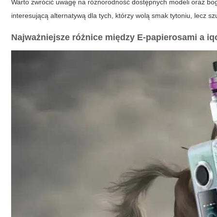
Warto zwrócić uwagę na różnorodność dostępnych modeli oraz boga
interesującą alternatywą dla tych, którzy wolą smak tytoniu, lecz 
Najważniejsze różnice między E-papierosami a i