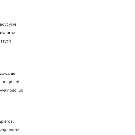
radycyjne
sów
oraz
ńszych
izowanie
h urządzeń.
owalność lub
apieros
,
zają coraz