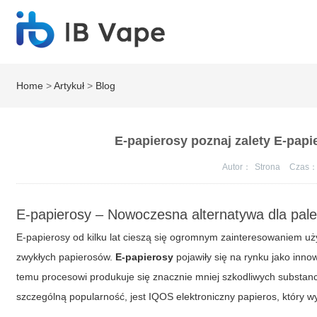
Home
>
Artykuł
>
Blog
E-papierosy poznaj zalety E-papi
Autor：
Strona
Czas
E-papierosy – Nowoczesna alternatywa dla pale
E-papierosy od kilku lat cieszą się ogromnym zainteresowaniem u
zwykłych papierosów.
E-papierosy
pojawiły się na rynku jako inno
temu procesowi produkuje się znacznie mniej szkodliwych substanc
szczególną popularność, jest
IQOS elektroniczny papieros
, który 