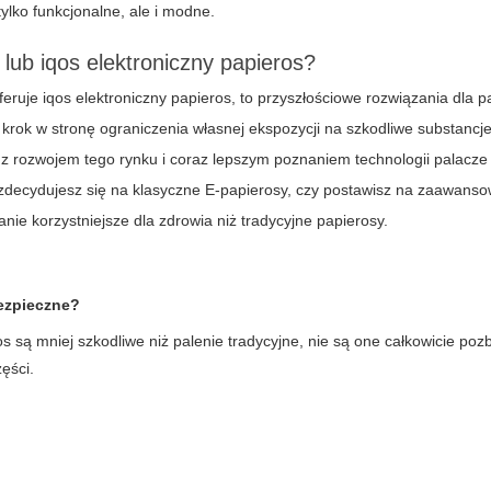
 tylko funkcjonalne, ale i modne.
ub iqos elektroniczny papieros?
feruje
iqos elektroniczny papieros
, to przyszłościowe rozwiązania dla p
krok w stronę ograniczenia własnej ekspozycji na szkodliwe substancje
 rozwojem tego rynku i coraz lepszym poznaniem technologii palacze
 zdecydujesz się na klasyczne
E-papierosy
, czy postawisz na zaawans
nie korzystniejsze dla zdrowia niż tradycyjne papierosy.
bezpieczne?
os
są mniej szkodliwe niż palenie tradycyjne, nie są one całkowicie po
zęści.