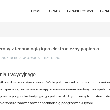
HOME
O NAS
E-PAPIEROSY-3
E-PAP
erosy z technologią iqos elektroniczny papieros
：
2025-10-15T02:34:39+00:00
Trzask：
262
nia tradycyjnego
żytkowników na całym świecie. Wielu palaczy szuka zdrowszego zamien
wacyjne urządzenia umożliwiające konsumowanie nikotyny bez spalania 
ji niż w przypadku tradycyjnego palenia. Jednym z urządzeń, które zd
wykorzystuje zaawansowaną technologię podgrzewania tytoniu.