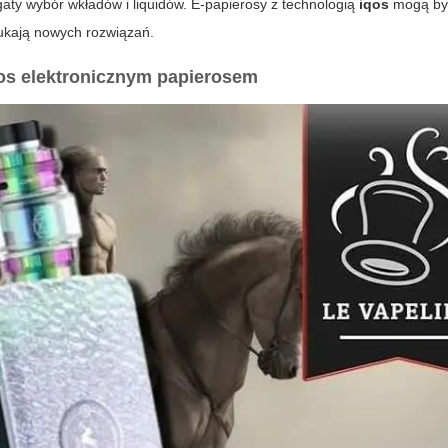
ty wybór wkładów i liquidów. E-papierosy z technologią
iqos
mogą by
szukają nowych rozwiązań.
qos elektronicznym papierosem