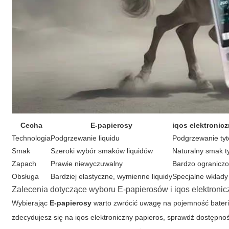
Cecha
E-papierosy
iqos elektronic
Technologia
Podgrzewanie liquidu
Podgrzewanie tyt
Smak
Szeroki wybór smaków liquidów
Naturalny smak t
Zapach
Prawie niewyczuwalny
Bardzo ogranicz
Obsługa
Bardziej elastyczne, wymienne liquidy
Specjalne wkłady
Zalecenia dotyczące wyboru E-papierosów i iqos elektroni
Wybierając
E-papierosy
warto zwrócić uwagę na pojemność baterii,
zdecydujesz się na
iqos elektroniczny papieros
, sprawdź dostępnoś