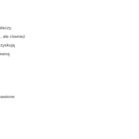
alaczy.
, ale również
 zyskują
owaną
zbawione