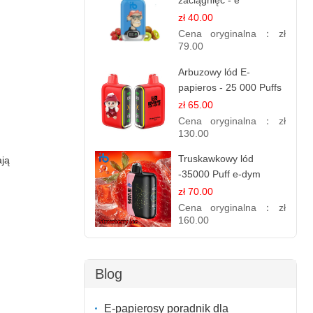
zaciągnięć - e
papierosy jednorazowe
zł 40.00
Cena oryginalna：
zł
79.00
Arbuzowy lód E-
papieros - 25 000 Puffs
zł 65.00
Cena oryginalna：
zł
130.00
Truskawkowy lód
ają
-35000 Puff e-dym
zł 70.00
Cena oryginalna：
zł
160.00
Blog
E-papierosy poradnik dla