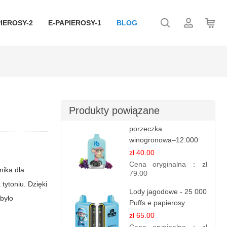
IEROSY-2
E-PAPIEROSY-1
BLOG
Produkty powiązane
porzeczka
winogronowa–12.000
zaciągnięć - e
zł 40.00
papierosy
Cena oryginalna：
zł
nika dla
79.00
tytoniu. Dzięki
Lody jagodowe - 25 000
obyło
Puffs e papierosy
jednorazowe
zł 65.00