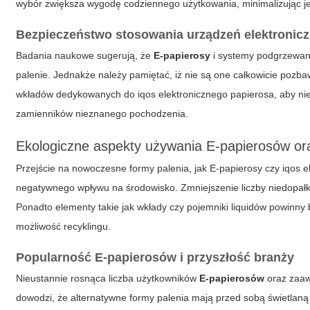
wybór zwiększa wygodę codziennego użytkowania, minimalizując je
Bezpieczeństwo stosowania urządzeń elektronic
Badania naukowe sugerują, że
E-papierosy
i systemy podgrzewani
palenie. Jednakże należy pamiętać, iż nie są one całkowicie pozb
wkładów dedykowanych do
iqos elektronicznego papierosa
, aby n
zamienników nieznanego pochodzenia.
Ekologiczne aspekty używania E-papierosów or
Przejście na nowoczesne formy palenia, jak
E-papierosy
czy
iqos e
negatywnego wpływu na środowisko. Zmniejszenie liczby niedopałkó
Ponadto elementy takie jak wkłady czy pojemniki liquidów powinn
możliwość recyklingu.
Popularność E-papierosów i przyszłość branży
Nieustannie rosnąca liczba użytkowników
E-papierosów
oraz zaaw
dowodzi, że alternatywne formy palenia mają przed sobą świetlaną