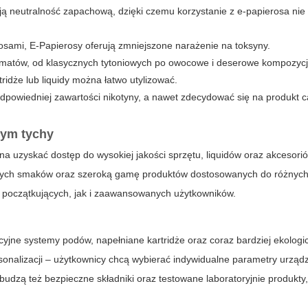
ą neutralność zapachową, dzięki czemu korzystanie z e-papierosa nie
rosami,
E-Papierosy
oferują zmniejszone narażenie na toksyny.
omatów, od klasycznych tytoniowych po owocowe i deserowe kompozycj
ridże lub liquidy można łatwo utylizować.
powiedniej zawartości nikotyny, a nawet zdecydować się na produkt c
dym tychy
na uzyskać dostęp do wysokiej jakości sprzętu, liquidów oraz akcesorió
wych smaków oraz szeroką gamę produktów dostosowanych do różnych p
 początkujących, jak i zaawansowanych użytkowników.
cyjne systemy podów, napełniane kartridże oraz coraz bardziej ekologi
sonalizacji – użytkownicy chcą wybierać indywidualne parametry urząd
udzą też bezpieczne składniki oraz testowane laboratoryjnie produkty,