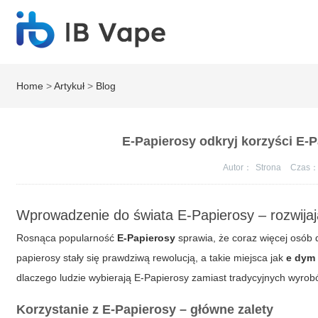
Home
>
Artykuł
>
Blog
E-Papierosy odkryj korzyści E-
Autor：
Strona
Czas
Wprowadzenie do świata
E-Papierosy
– rozwijaj
Rosnąca popularność
E-Papierosy
sprawia, że coraz więcej osób 
papierosy stały się prawdziwą rewolucją, a takie miejsca jak
e dym
dlaczego ludzie wybierają
E-Papierosy
zamiast tradycyjnych wyrobów
Korzystanie z
E-Papierosy
– główne zalety