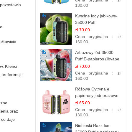
Cena oryginalna：
zł
 pozostawia
130.00
Kwaśne lody jabłkowe-
35000 Puff
e.
elektroniczny papieros
zł 70.00
Cena oryginalna：
zł
ałkowicie
160.00
Arbuzowy lód-35000
Puff E-papieros (Ibvape
Bar )
w. Klienci
zł 70.00
Cena oryginalna：
zł
referencji i
160.00
Różowa Cytryna e
papierosy jednorazowe
- 25 000 Puffs
czne
zł 65.00
Cena oryginalna：
zł
zenia oraz
130.00
 co daje
Niebieski Razz Ice-