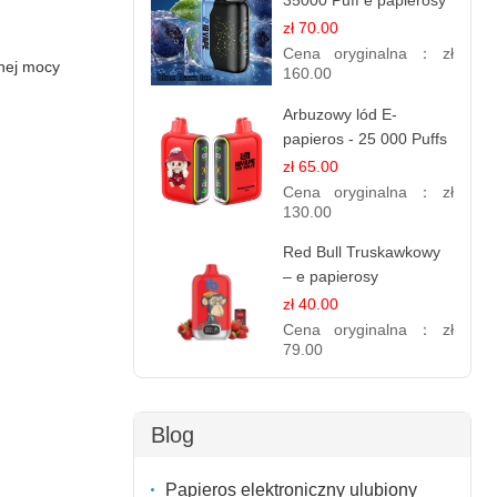
35000 Puff e papierosy
jednorazowe
zł 70.00
Cena oryginalna：
zł
anej mocy
160.00
Arbuzowy lód E-
papieros - 25 000 Puffs
zł 65.00
Cena oryginalna：
zł
130.00
Red Bull Truskawkowy
– e papierosy
jednorazowe
zł 40.00
Cena oryginalna：
zł
79.00
Blog
Papieros elektroniczny ulubiony