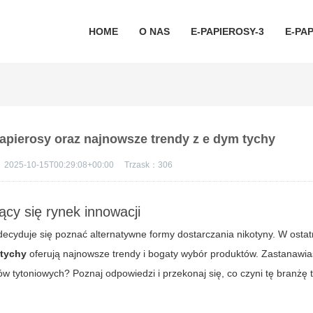
HOME
O NAS
E-PAPIEROSY-3
E-PAP
Papierosy oraz najnowsze trendy z e dym tychy
：
2025-10-15T00:29:08+00:00
Trzask：
306
ący się rynek innowacji
decyduje się poznać alternatywne formy dostarczania nikotyny. W ostatn
 tychy
oferują najnowsze trendy i bogaty wybór produktów. Zastanawias
 tytoniowych? Poznaj odpowiedzi i przekonaj się, co czyni tę branżę t