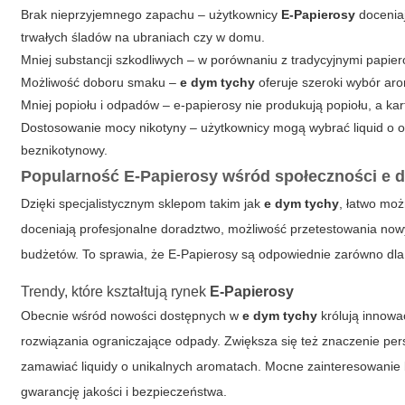
Brak nieprzyjemnego zapachu – użytkownicy
E-Papierosy
doceniaj
trwałych śladów na ubraniach czy w domu.
Mniej substancji szkodliwych – w porównaniu z tradycyjnymi papie
Możliwość doboru smaku –
e dym tychy
oferuje szeroki wybór ar
Mniej popiołu i odpadów – e-papierosy nie produkują popiołu, a kart
Dostosowanie mocy nikotyny – użytkownicy mogą wybrać liquid o od
beznikotynowy.
Popularność
E-Papierosy
wśród społeczności
e 
Dzięki specjalistycznym sklepom takim jak
e dym tychy
, łatwo moż
doceniają profesjonalne doradztwo, możliwość przetestowania no
budżetów. To sprawia, że
E-Papierosy
są odpowiednie zarówno dla
Trendy, które kształtują rynek
E-Papierosy
Obecnie wśród nowości dostępnych w
e dym tychy
królują innowa
rozwiązania ograniczające odpady. Zwiększa się też znaczenie per
zamawiać liquidy o unikalnych aromatach. Mocne zainteresowanie b
gwarancję jakości i bezpieczeństwa.