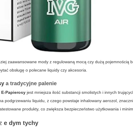
rdziej zaawansowane mody z regulowaną mocą czy dużą pojemnością ba
tać obsługę o polecane liquidy czy akcesoria.
sy
a tradycyjne palenie
m
E-Papierosy
jest mniejsza ilość substancji smolistych i innych trując
a podgrzewaniu liquidu, z czego powstaje inhalowany aerozol, znaczn
 atestowane produkty, co zwiększa bezpieczeństwo użytkowania i minima
az
e dym tychy