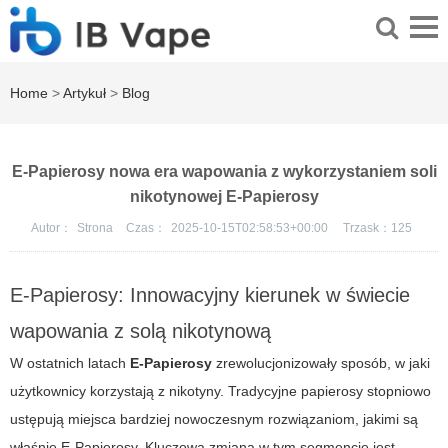
Home
>
Artykuł
>
Blog
E-Papierosy nowa era wapowania z wykorzystaniem soli
nikotynowej E-Papierosy
Autor：
Strona
Czas：
2025-10-15T02:58:53+00:00
Trzask：
125
E-Papierosy: Innowacyjny kierunek w świecie
wapowania z solą nikotynową
W ostatnich latach
E-Papierosy
zrewolucjonizowały sposób, w jaki
użytkownicy korzystają z nikotyny. Tradycyjne papierosy stopniowo
ustępują miejsca bardziej nowoczesnym rozwiązaniom, jakimi są
właśnie
E-Papierosy
. Kluczową zmianą w tym segmencie jest