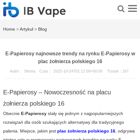
Home
>
Artykuł
>
Blog
E-Papierosy najnowsze trendy na rynku E-Papierosy w
plac żołnierza polskiego 16
Autor：
Strona
Czas：
2025-10-24T01:12:09+00:00
Trzask：
187
E-Papierosy – Nowoczesność na placu
żołnierza polskiego 16
Obecnie
E-Papierosy
stały się jednym z najpopularniejszych
rozwiązań dla osób szukających alternatywy dla tradycyjnego
palenia. Miejsce, jakim jest
plac żołnierza polskiego 16
, odgrywa
istotną rolę w promowaniu najnowszych trendów na rynku E-