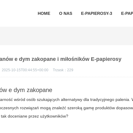
HOME
O NAS
E-PAPIEROSY-3
E-PAP
fanów e dym zakopane i miłośników E-papierosy
：
2025-10-15T00:44:55+00:00
Trzask：
229
nów e dym zakopane
rność wśród osób szukających alternatywy dla tradycyjnego palenia.
owoczesnych rozwiązań mogą znaleźć szeroką gamę produktów dopaso
 tak doceniane przez użytkowników?