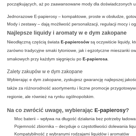
początkujących, aż po zaawansowane mody dla doświadczonych uży
Jednorazowe E-papierosy – kompaktowe, proste w obsłudze, gotow
Mody i zestawy – dają możliwość personalizacji, regulacji mocy i 
Najlepsze liquidy i aromaty w e dym zakopane
Nieodłączną częścią świata
E-papierosów
są oczywiście liquidy, 
zarówno tradycyjne smaki tytoniowe, jak i egzotyczne mieszanki 
smakowych przy każdym sięgnięciu po
E-papierosa
.
Zalety zakupów w e dym zakopane
Wybierając
e dym zakopane
, zyskujesz gwarancję najlepszej jakoś
także za różnorodność asortymentu i liczne promocje przygotowyw
regionie, ale również na rynku ogólnopolskim.
Na co zwrócić uwagę, wybierając
E-papierosy
?
Moc baterii – wpływa na długość działania bez potrzeby ładowa
Pojemność zbiornika – decyduje o częstotliwości dolewania liqu
Kompatybilność z wybranymi rodzajami liquidów i aromatów