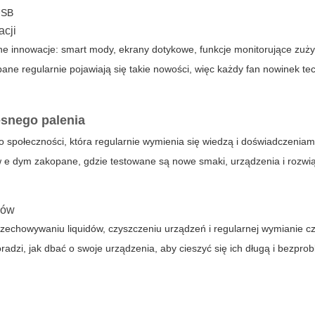
USB
acji
e innowacje: smart mody, ekrany dotykowe, funkcje monitorujące zużyc
pane
regularnie pojawiają się takie nowości, więc każdy fan nowinek t
snego palenia
o społeczności, która regularnie wymienia się wiedzą i doświadczeniam
w
e dym zakopane
, gdzie testowane są nowe smaki, urządzenia i rozwi
sów
echowywaniu liquidów, czyszczeniu urządzeń i regularnej wymianie cz
radzi, jak dbać o swoje urządzenia, aby cieszyć się ich długą i bezpr