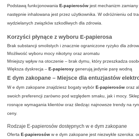
Podstawą funkcjonowania
E-papierosów
jest mechanizm zamiany p
następnie inhalowana jest przez użytkownika. W odróżnieniu od t
wydzielanych związków szkodliwych dla zdrowia.
Korzyści płynące z wyboru E-papierosa
Brak substancji smolistych i znacznie ograniczone ryzyko dla zdrow
Możliwość wyboru mocy nikotyny oraz aromatu
Mniejszy wpływ na otoczenie – brak dymu, który przeszkadza os
Większa dyskrecja –
E-papierosy
generują jedynie parę wodną
E dym zakopane – Miejsce dla entuzjastów elekt
W
e dym zakopane
znajdziesz bogaty wybór
E-papierosów
oraz a
swoich preferencji zarówno pod względem smaku, jak i mocy. Sklep
rosnące wymagania klientów oraz śledząc najnowsze trendy na ryn
ceny.
Rodzaje E-papierosów dostępnych w e dym zakopane
Oferta
E-papierosów
w
e dym zakopane
jest niezwykle szeroka: 