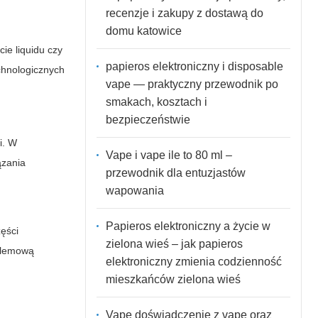
recenzje i zakupy z dostawą do
domu katowice
ie liquidu czy
papieros elektroniczny i disposable
echnologicznych
vape — praktyczny przewodnik po
smakach, kosztach i
bezpieczeństwie
i. W
Vape i vape ile to 80 ml –
ązania
przewodnik dla entuzjastów
wapowania
Papieros elektroniczny a życie w
ęści
zielona wieś – jak papieros
oblemową
elektroniczny zmienia codzienność
mieszkańców zielona wieś
Vape doświadczenie z vape oraz