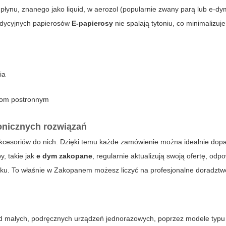
łynu, znanego jako liquid, w aerozol (popularnie zwany parą lub e-dy
radycyjnych papierosów
E-papierosy
nie spalają tytoniu, co minimalizuje
ia
obom postronnym
ronicznych rozwiązań
kcesoriów do nich. Dzięki temu każde zamówienie można idealnie do
y, takie jak
e dym zakopane
, regularnie aktualizują swoją ofertę, odp
ku. To właśnie w Zakopanem możesz liczyć na profesjonalne doradztwo
od małych, podręcznych urządzeń jednorazowych, poprzez modele typu