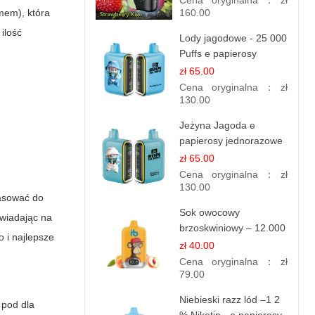
Cena oryginalna：
zł
mem), która
160.00
 ilość
Lody jagodowe - 25 000
Puffs e papierosy
jednorazowe
zł 65.00
Cena oryginalna：
zł
130.00
Jeżyna Jagoda e
papierosy jednorazowe
- 25 000 Puffs
zł 65.00
Cena oryginalna：
zł
130.00
pasować do
Sok owocowy
owiadając na
brzoskwiniowy – 12.000
 i najlepsze
zaciągnięć – e
zł 40.00
papierosy jednorazowe
Cena oryginalna：
zł
79.00
Niebieski razz lód –1 2
 pod dla