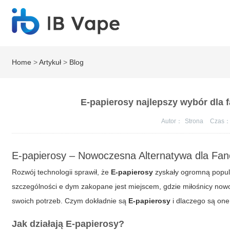
Home
>
Artykuł
>
Blog
E-papierosy najlepszy wybór dla 
Autor：
Strona
Czas
E-papierosy – Nowoczesna Alternatywa dla Fa
Rozwój technologii sprawił, że
E-papierosy
zyskały ogromną popula
szczególności
e dym zakopane
jest miejscem, gdzie miłośnicy n
swoich potrzeb. Czym dokładnie są
E-papierosy
i dlaczego są one
Jak działają E-papierosy?