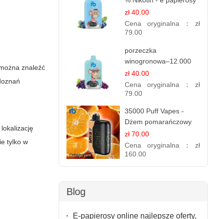
% Nikotin - e papierosy
jednorazowe
zł 40.00
Cena oryginalna：
zł
79.00
porzeczka
winogronowa–12.000
można znaleźć
zaciągnięć - e
zł 40.00
 doznań
papierosy
Cena oryginalna：
zł
79.00
35000 Puff Vapes -
Dżem pomarańczowy
lokalizację
zł 70.00
e tylko w
Cena oryginalna：
zł
160.00
Blog
E-papierosy online najlepsze oferty,