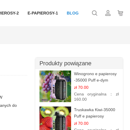
IEROSY-2
E-PAPIEROSY-1
BLOG
Produkty powiązane
Winogrono e papierosy
-35000 Puff e-dym
zł 70.00
Cena oryginalna：
zł
 W
160.00
wanych do
Truskawka Kiwi-35000
Puff e papierosy
(Ibvape Bar)
zł 70.00