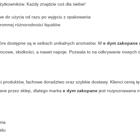
tkowników. Każdy znajdzie coś dla siebie!
e do użycia od razu po wyjęciu z opakowania
ogromnej różnorodności liquidów
które dostępne są w setkach unikalnych aromatów. W
e dym zakopane
owocowe, słodkości, a nawet napoje. Pozwala to na odkrywanie nowych
ci produktów, fachowe doradztwo oraz szybkie dostawy. Klienci cenią tę 
ane przez sklep, dlatego marka
e dym zakopane
jest rozpoznawana ni
nia
idu