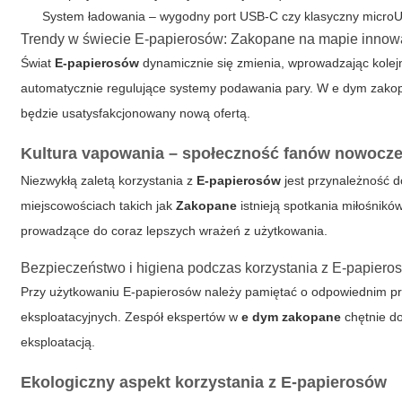
System ładowania – wygodny port USB-C czy klasyczny micro
Trendy w świecie E-papierosów: Zakopane na mapie innow
Świat
E-papierosów
dynamicznie się zmienia, wprowadzając kolejn
automatycznie regulujące systemy podawania pary. W
e dym zako
będzie usatysfakcjonowany nową ofertą.
Kultura vapowania – społeczność fanów nowocze
Niezwykłą zaletą korzystania z
E-papierosów
jest przynależność d
miejscowościach takich jak
Zakopane
istnieją spotkania miłośnikó
prowadzące do coraz lepszych wrażeń z użytkowania.
Bezpieczeństwo i higiena podczas korzystania z E-papiero
Przy użytkowaniu
E-papierosów
należy pamiętać o odpowiednim prz
eksploatacyjnych. Zespół ekspertów w
e dym zakopane
chętnie do
eksploatacją.
Ekologiczny aspekt korzystania z E-papierosów