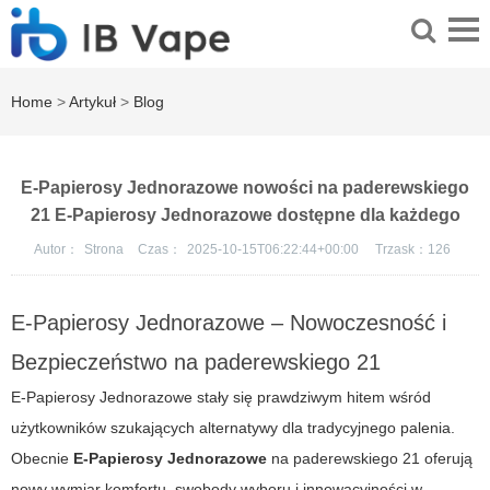
Home
>
Artykuł
>
Blog
E-Papierosy Jednorazowe nowości na paderewskiego
21 E-Papierosy Jednorazowe dostępne dla każdego
Autor：
Strona
Czas：
2025-10-15T06:22:44+00:00
Trzask：
126
E-Papierosy Jednorazowe – Nowoczesność i
Bezpieczeństwo na paderewskiego 21
E-Papierosy Jednorazowe stały się prawdziwym hitem wśród
użytkowników szukających alternatywy dla tradycyjnego palenia.
Obecnie
E-Papierosy Jednorazowe
na
paderewskiego 21
oferują
nowy wymiar komfortu, swobody wyboru i innowacyjności w