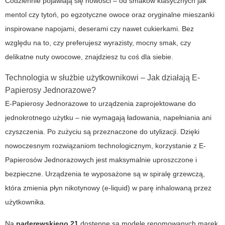
Codziennie pojawiają się nowości – od smaków klasycznych jak
mentol czy tytoń, po egzotyczne owoce oraz oryginalne mieszanki
inspirowane napojami, deserami czy nawet cukierkami. Bez
względu na to, czy preferujesz wyrazisty, mocny smak, czy
delikatne nuty owocowe, znajdziesz tu coś dla siebie.
Technologia w służbie użytkownikowi – Jak działają E-
Papierosy Jednorazowe?
E-Papierosy Jednorazowe to urządzenia zaprojektowane do
jednokrotnego użytku – nie wymagają ładowania, napełniania ani
czyszczenia. Po zużyciu są przeznaczone do utylizacji. Dzięki
nowoczesnym rozwiązaniom technologicznym, korzystanie z E-
Papierosów Jednorazowych jest maksymalnie uproszczone i
bezpieczne. Urządzenia te wyposażone są w spiralę grzewczą,
która zmienia płyn nikotynowy (e-liquid) w parę inhalowaną przez
użytkownika.
Na
paderewskiego 21
dostępne są modele renomowanych marek