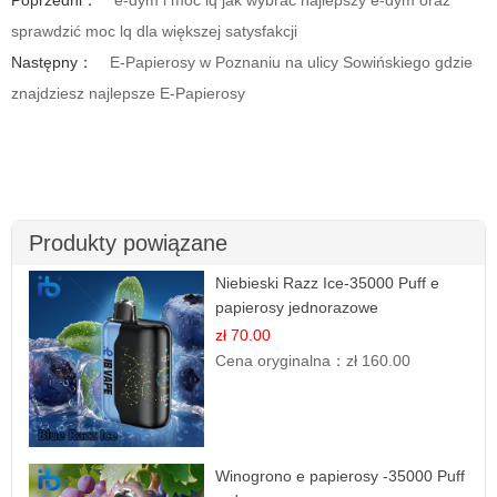
Poprzedni：
e-dym i moc lq jak wybrać najlepszy e-dym oraz
sprawdzić moc lq dla większej satysfakcji
Następny：
E-Papierosy w Poznaniu na ulicy Sowińskiego gdzie
znajdziesz najlepsze E-Papierosy
Produkty powiązane
Niebieski Razz Ice-35000 Puff e
papierosy jednorazowe
zł 70.00
Cena oryginalna：
zł 160.00
Winogrono e papierosy -35000 Puff