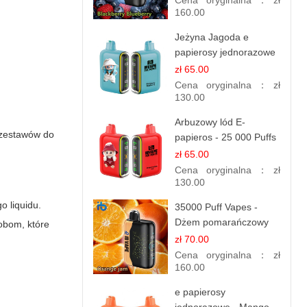
Cena oryginalna：
zł
160.00
Jeżyna Jagoda e
papierosy jednorazowe
- 25 000 Puffs
zł 65.00
Cena oryginalna：
zł
130.00
Arbuzowy lód E-
 zestawów do
papieros - 25 000 Puffs
zł 65.00
Cena oryginalna：
zł
130.00
 liquidu.
35000 Puff Vapes -
Dżem pomarańczowy
sobom, które
zł 70.00
Cena oryginalna：
zł
160.00
e papierosy