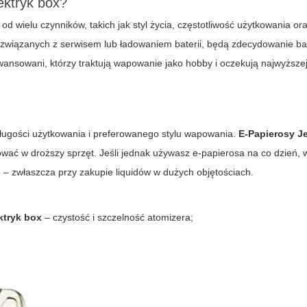
ektryk box
?
od wielu czynników, takich jak styl życia, częstotliwość użytkowania o
 związanych z serwisem lub ładowaniem baterii, będą zdecydowanie ba
wansowani, którzy traktują wapowanie jako hobby i oczekują najwyższej
długości użytkowania i preferowanego stylu wapowania.
E-Papierosy 
tować w droższy sprzęt. Jeśli jednak używasz e-papierosa na co dzień,
– zwłaszcza przy zakupie liquidów w dużych objętościach.
ktryk box
– czystość i szczelność atomizera;