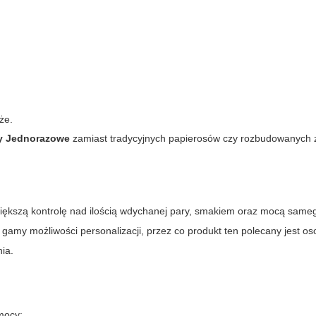
że.
y Jednorazowe
zamiast tradycyjnych papierosów czy rozbudowanych
ększą kontrolę nad ilością wdychanej pary, smakiem oraz mocą samego
 gamy możliwości personalizacji, przez co produkt ten polecany jest o
ia.
mocy;