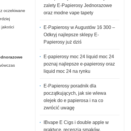
zalety E-Papierosy Jednorazowe
raz oczekiwane
oraz modne vape tapety
rdziej
 jakości
E-Papierosy w Augustów 16 300 –
Odkryj najlepsze sklepy E-
Papierosy już dziś
E-papierosy moc 24 liquid moc 24
Jednorazowe
poznaj najlepsze e-papierosy oraz
 wówczas
liquid moc 24 na rynku
E-Papierosy poradnik dla
początkujących, jak sie wlewa
olejek do e papierosa i na co
zwrócić uwagę
IBvape E Cigs i double apple w
praktyce, recenzja smaków,