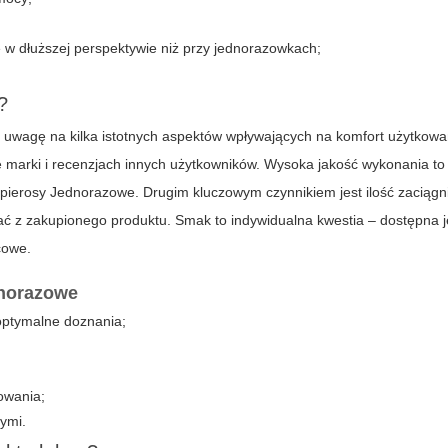
 w dłuższej perspektywie niż przy jednorazowkach;
?
ć uwagę na kilka istotnych aspektów wpływających na komfort użytkowa
e marki i recenzjach innych użytkowników. Wysoka jakość wykonania to
pierosy Jednorazowe
. Drugim kluczowym czynnikiem jest ilość zaciąg
tać z zakupionego produktu. Smak to indywidualna kwestia – dostępna j
cowe.
dnorazowe
 optymalne doznania;
owania;
wymi.