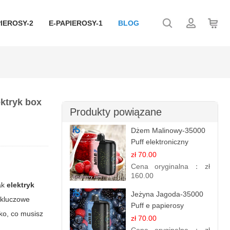
IEROSY-2
E-PAPIEROSY-1
BLOG
ektryk box
Produkty powiązane
Dżem Malinowy-35000
Puff elektroniczny
papieros (Ibvape Bar)
zł 70.00
Cena oryginalna：
zł
160.00
jak
elektryk
Jeżyna Jagoda-35000
 kluczowe
Puff e papierosy
ko, co musisz
jednorazowe
zł 70.00