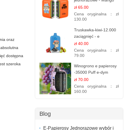
jednorazowe - Mango
Ananas – 25,000 Puffs
zł 65.00
Cena oryginalna：
zł
130.00
Truskawka-kiwi-12.000
zaciągnięć - e
nia oraz
papierosy jednorazowe
zł 40.00
 absolutna
Cena oryginalna：
zł
79.00
nięć dostępna
est szeroka
Winogrono e papierosy
-35000 Puff e-dym
zł 70.00
Cena oryginalna：
zł
160.00
Blog
E-Papierosy Jednorazowe wybór i