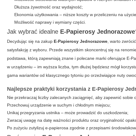
Dłuższa żywotność oraz wydajność;
Ekonomia użytkowania – niższe koszty w przeliczeniu na użycie
Możliwość naprawy i wymiany części.
Jak wybrać idealne
E-Papierosy Jednorazowe
Decydując się na zakup
E-Papierosy Jednorazowe
, warto zwróci
satysfakcję z wyboru. Przede wszystkim skoncentruj się na renomi
podstawa, którą zapewniają znane i polecane marki oferujące
E-Pa
w urządzeniu – im wyższa liczba, tym dłużej będziesz mógł korzys
gama wariantów od klasycznego tytoniu po orzeźwiające nuty owo
Najlepsze praktyki korzystania z
E-Papierosy Je
Nie przekraczaj liczby zalecanych zaciągnięć, aby zapewnić sobie
Przechowuj urządzenie w suchym i chłodnym miejscu;
Unikaj przegryzania ustnika – może prowadzić do uszkodzenia;
Zwracaj uwagę na datę ważności produktu oraz oryginalność opak
Po zużyciu zutylizuj e-papierosa zgodnie z przepisami środowisko