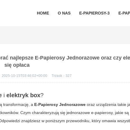
HOME
O NAS
E-PAPIEROSY-3
E-PAP
brać najlepsze E-Papierosy Jednorazowe oraz czy el
się opłaca
：
2025-10-15T03:46:02+00:00
Trzask：
327
e
i
elektryk box
?
ą transformację, a
E-Papierosy Jednorazowe
oraz urządzenia takie 
tkowników. Czym charakteryzują się jednorazowe e-papierosy, jakie są
Odpowiedzi znajdziesz w poniższym przewodniku, który omawia wszyst