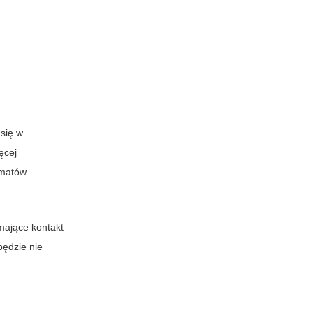
 się w
ęcej
omatów.
mające kontakt
będzie nie