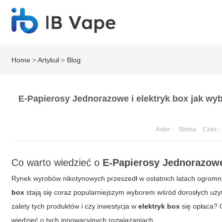
Home
>
Artykuł
>
Blog
E-Papierosy Jednorazowe i elektryk box jak wy
Autor：
Strona
Czas
Co warto wiedzieć o
E-Papierosy Jednorazow
Rynek wyrobów nikotynowych przeszedł w ostatnich latach ogromn
box
stają się coraz popularniejszym wyborem wśród dorosłych uży
zalety tych produktów i czy inwestycja w
elektryk box
się opłaca? 
wiedzieć o tych innowacyjnych rozwiązaniach.