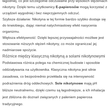
łagodniej, co jest szczególnie odczuwalne przy wysokich stężeniach
nikotyny. Dzięki temu użytkownicy
E-papierosów
mogą korzystać z
urządzeń wygodniej i bez nieprzyjemnych odczuć.
Szybsze działanie: Nikotyna w tej formie bardzo szybko dostaje się
do krwiobiegu, dając niemal natychmiastowy efekt nasycenia
organizmu.
Większa efektywność: Dzięki lepszej przyswajalności możliwe jest
stosowanie niższych stężeń nikotyny, co może ograniczać jej
nadmiarowe spożycie.
Różnice między klasyczną nikotyną a solami nikotynowymi
Podstawowa różnica polega na chemicznej budowie i sposobie
oddziaływania na użytkownika. Klasyczna nikotyna jest silnie
zasadowa, co bezpośrednio przekłada się na intensywność
podrażnienia dróg oddechowych.
Sole nikotynowe
mają pH
bliższe neutralnemu, dzięki czemu są łagodniejsze, a ich inhalacja
jest zbliżona do doznań związanych z paleniem papierosa
tradycyjnego.