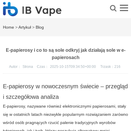
Home
>
Artykuł
>
Blog
E-papierosy i co to są sole odkryj jak działają sole w e-
papierosach
Autor：
Strona
Czas：
2025-10-15T09:34:50+00:00
Trzask：
216
E-papierosy w nowoczesnym świecie – przegląd
i szczegółowa analiza
E-papierosy, nazywane również elektronicznymi papierosami, stały
się w ostatnich latach niezwykle popularnym rozwiązaniem zarówno
wśród osób pragnących rzucić palenie tradycyjnych wyrobów
tytoniowych, jak i tych, którzy poszukują alternatywy mniej