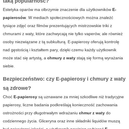
taką popularność?
Estetyka oparów ma olbrzymie znaczenie dla użytkowników
E-
papierosów
. W mediach społecznościowych można znaleźć
tysiące zdjęć oraz filmów prezentujących mistrzowskie triki z
chmurami z waty, które zachwycają nie tylko vaperów, ale również
osoby niezwiązane z tą subkulturą.
E-papierosy
oferują kontrolę
nad gęstością i kształtem pary, dzięki czemu każdy użytkownik
może stać się artystą, a
chmury z waty
stają się formą wyrażania
siebie.
Bezpieczeństwo: czy
E-papierosy
i chmury z waty
są zdrowe?
Choć
E-papierosy
są uznawane za mniej szkodliwe niż tradycyjne
papierosy, liczne badania podkreślają konieczność zachowania
ostrożności przy długotrwałym wdrażaniu
chmur z waty
do
codziennego życia. Gliceryna oraz inne składniki liquidów muszą