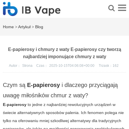
Home
>
Artykuł
>
Blog
E-papierosy i chmury z waty E-papierosy czy tworzą
najbardziej imponujące chmury z waty
Autor：
Strona
Czas：
2025-10-15T04:06:08+00:00
Trzask：
162
Czym są
E-papierosy
i dlaczego przyciągają
uwagę miłośników chmur z waty?
E-papierosy
to jedne z najbardziej rewolucyjnych urządzeń w
świecie alternatywnych sposobów palenia. Ich fenomen polega nie
tylko na oferowaniu mniej szkodliwej alternatywy dla tradycyjnych
papierosów, ale także na możliwości generowania spektakularnych