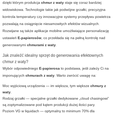
dzięki którym produkcja
chmur z waty
staje się coraz bardziej
widowiskowa. Technologie takie jak podwójne grzałki, precyzyjna
kontrola temperatury czy innowacyjne systemy przepływu powietrza
pozwalają na osiągnięcie niesamowitych efektów wizualnych.
Rozwijane są także aplikacje mobilne umożliwiające personalizację
ustawień
E-papierosów
, co przekłada się na pełną kontrolę nad
generowanymi
chmurami z waty
.
Jak znaleźć idealny sprzęt do generowania efektownych
chmur z waty?
Wybór odpowiedniego
E-papierosa
to podstawa, jeśli zależy Ci na
imponujących
chmurach z waty
. Warto zwrócić uwagę na:
Moc wyjściową urządzenia — im większa, tym większe
chmury z
waty
.
Rodzaj grzałki — specjalne grzałki dedykowane „cloud chasingowi”
są zoptymalizowane pod kątem produkcji dużej ilości pary.
Poziom VG w liquidach — optymalny to minimum 70% dla