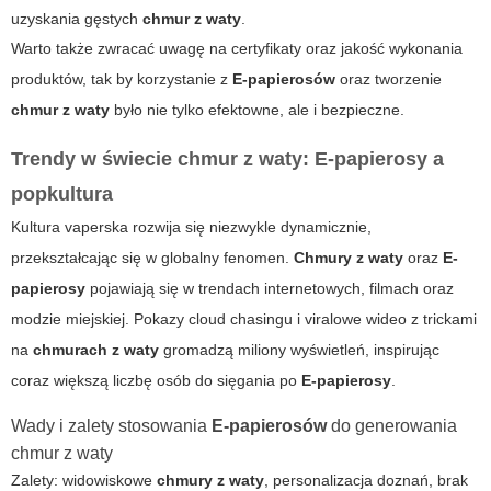
uzyskania gęstych
chmur z waty
.
Warto także zwracać uwagę na certyfikaty oraz jakość wykonania
produktów, tak by korzystanie z
E-papierosów
oraz tworzenie
chmur z waty
było nie tylko efektowne, ale i bezpieczne.
Trendy w świecie
chmur z waty
: E-papierosy a
popkultura
Kultura vaperska rozwija się niezwykle dynamicznie,
przekształcając się w globalny fenomen.
Chmury z waty
oraz
E-
papierosy
pojawiają się w trendach internetowych, filmach oraz
modzie miejskiej. Pokazy cloud chasingu i viralowe wideo z trickami
na
chmurach z waty
gromadzą miliony wyświetleń, inspirując
coraz większą liczbę osób do sięgania po
E-papierosy
.
Wady i zalety stosowania
E-papierosów
do generowania
chmur z waty
Zalety: widowiskowe
chmury z waty
, personalizacja doznań, brak