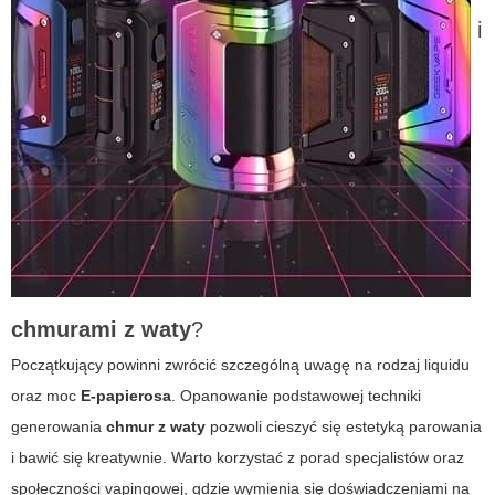
i
chmurami z waty
?
Początkujący powinni zwrócić szczególną uwagę na rodzaj liquidu
oraz moc
E-papierosa
. Opanowanie podstawowej techniki
generowania
chmur z waty
pozwoli cieszyć się estetyką parowania
i bawić się kreatywnie. Warto korzystać z porad specjalistów oraz
społeczności vapingowej, gdzie wymienia się doświadczeniami na