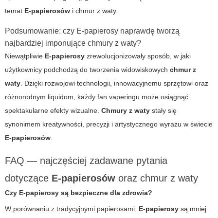
temat
E-papierosów
i
chmur z waty
.
Podsumowanie: czy E-papierosy naprawdę tworzą
najbardziej imponujące chmury z waty?
Niewątpliwie
E-papierosy
zrewolucjonizowały sposób, w jaki
użytkownicy podchodzą do tworzenia widowiskowych
chmur z
waty
. Dzięki rozwojowi technologii, innowacyjnemu sprzętowi oraz
różnorodnym liquidom, każdy fan vaperingu może osiągnąć
spektakularne efekty wizualne.
Chmury z waty
stały się
synonimem kreatywności, precyzji i artystycznego wyrazu w świecie
E-papierosów
.
FAQ — najczęściej zadawane pytania
dotyczące
E-papierosów
oraz chmur z waty
Czy
E-papierosy
są bezpieczne dla zdrowia?
W porównaniu z tradycyjnymi papierosami,
E-papierosy
są mniej