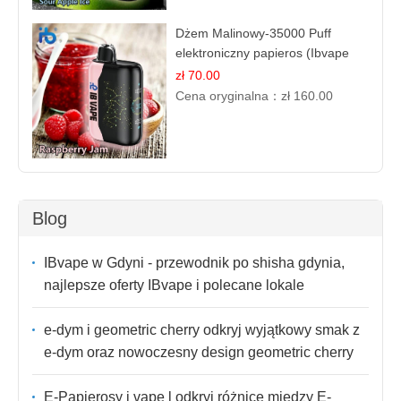
Dżem Malinowy-35000 Puff
elektroniczny papieros (Ibvape
Bar)
zł 70.00
Cena oryginalna：
zł 160.00
Blog
IBvape w Gdyni - przewodnik po shisha gdynia,
najlepsze oferty IBvape i polecane lokale
e-dym i geometric cherry odkryj wyjątkowy smak z
e-dym oraz nowoczesny design geometric cherry
E-Papierosy i vape l odkryj różnice między E-