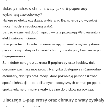
Sekrety mistrzów chmur z waty: jakie
E-papierosy
wybierają zawodowcy?
Najlepsze efekty uzyskasz, wybierając
E-papierosy
o wysokiej
mocy (
mody
z regulowaną watą).
Bardzo ważny jest dobór liquidu — te z przewagą VG gwarantują
efekt
watowych chmur
.
Specjalne techniki wdechu umożliwiają optymalne wykorzystanie
pary i maksymalną widoczność chmury z waty przy każdym użyciu
E-papierosów
.
Sam dobór sprzętu z zakresu
E-papierosy
oraz liquidów daje
ogromny wachlarz możliwości. Na rynku dostępne są różnorodne
atomizery, drip tips oraz mody, które pozwalają personalizować
sposób inhalacji — od delikatnych, estetycznych chmur, po gęste,
spektakularne
chmury z waty
idealne do tricków na pokazach.
Dlaczego
E-papierosy
oraz chmury z waty zyskały