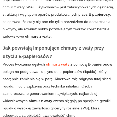
chmur z waty
. Wielu użytkowników jest zafascynowanych gęstością,
strukturą i wyglądem oparów produkowanych przez
E-papierosy
,
co sprawia, że stały się one nie tylko narzędziem do dostarczania
nikotyny, ale również hobby pozwalającym tworzyć coraz bardziej
widowiskowe
chmury z waty
.
Jak powstają imponujące chmury z waty przy
użyciu
E-papierosów
?
Proces tworzenia gęstych
chmur z waty
z pomocą
E-papierosów
polega na podgrzewaniu płynu do e-papierosów (liquidu), który
następnie zamienia się w parę. Kluczową rolę odgrywa tutaj skład
liquidu, moc urządzenia oraz technika inhalacji. Osoby
zainteresowane generowaniem największych, najbardziej
widowiskowych
chmur z waty
często sięgają po specjalne grzałki i
liquidy o wysokiej zawartości gliceryny roślinnej (VG), która
odpowiada za objętość i „watowatość” chmur.