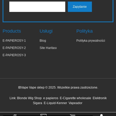
Products
Usługi
Polityka
E-PAPIEROSY-1
Blog
Polityka prywatności
E-PAPIEROSY-2
Site Haritası
E-PAPIEROSY-3
IBVape Vape sklep © 2025. Wszelkie prawa zastrzeżone.
✕
Małg***ta
Link:
Blonde Wig Shop
e papieros
E-Cigarette wholesale
Elektronik
niedawno kupiony
Sigara
E-Liquid-Kenner
Vapeador