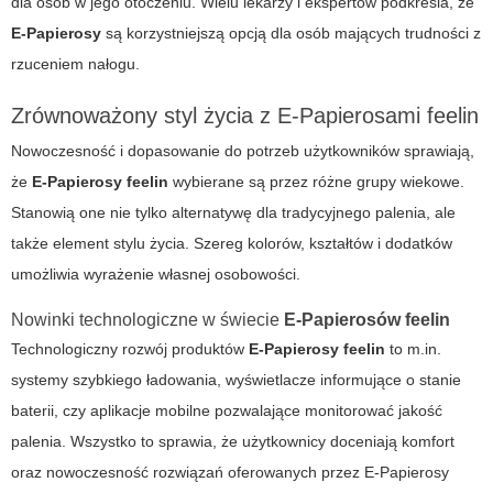
dla osób w jego otoczeniu. Wielu lekarzy i ekspertów podkreśla, że
E-Papierosy
są korzystniejszą opcją dla osób mających trudności z
rzuceniem nałogu.
Zrównoważony styl życia z
E-Papierosami feelin
Nowoczesność i dopasowanie do potrzeb użytkowników sprawiają,
że
E-Papierosy feelin
wybierane są przez różne grupy wiekowe.
Stanowią one nie tylko alternatywę dla tradycyjnego palenia, ale
także element stylu życia. Szereg kolorów, kształtów i dodatków
umożliwia wyrażenie własnej osobowości.
Nowinki technologiczne w świecie
E-Papierosów feelin
Technologiczny rozwój produktów
E-Papierosy feelin
to m.in.
systemy szybkiego ładowania, wyświetlacze informujące o stanie
baterii, czy aplikacje mobilne pozwalające monitorować jakość
palenia. Wszystko to sprawia, że użytkownicy doceniają komfort
oraz nowoczesność rozwiązań oferowanych przez
E-Papierosy