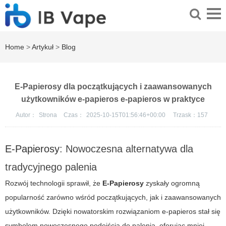
Home
>
Artykuł
>
Blog
E-Papierosy dla początkujących i zaawansowanych
użytkowników e-papieros e-papieros w praktyce
Autor：
Strona
Czas：
2025-10-15T01:56:46+00:00
Trzask：
157
E-Papierosy
: Nowoczesna alternatywa dla
tradycyjnego palenia
Rozwój technologii sprawił, że
E-Papierosy
zyskały ogromną
popularność zarówno wśród początkujących, jak i zaawansowanych
użytkowników. Dzięki nowatorskim rozwiązaniom
e-papieros
stał się
symbolem nowoczesnego podejścia do palenia, oferując mniej