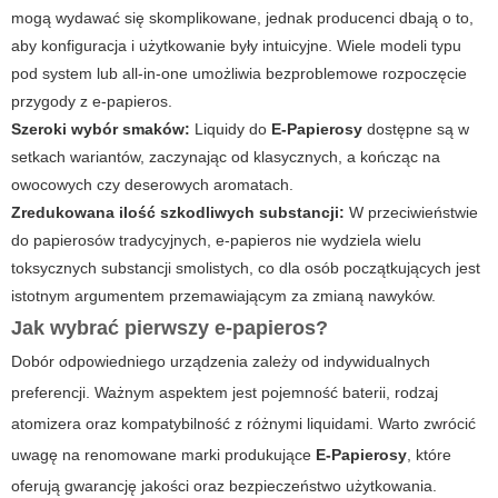
mogą wydawać się skomplikowane, jednak producenci dbają o to,
aby konfiguracja i użytkowanie były intuicyjne. Wiele modeli typu
pod system lub all-in-one umożliwia bezproblemowe rozpoczęcie
przygody z
e-papieros
.
Szeroki wybór smaków:
Liquidy do
E-Papierosy
dostępne są w
setkach wariantów, zaczynając od klasycznych, a kończąc na
owocowych czy deserowych aromatach.
Zredukowana ilość szkodliwych substancji:
W przeciwieństwie
do papierosów tradycyjnych,
e-papieros
nie wydziela wielu
toksycznych substancji smolistych, co dla osób początkujących jest
istotnym argumentem przemawiającym za zmianą nawyków.
Jak wybrać pierwszy
e-papieros?
Dobór odpowiedniego urządzenia zależy od indywidualnych
preferencji. Ważnym aspektem jest pojemność baterii, rodzaj
atomizera oraz kompatybilność z różnymi liquidami. Warto zwrócić
uwagę na renomowane marki produkujące
E-Papierosy
, które
oferują gwarancję jakości oraz bezpieczeństwo użytkowania.