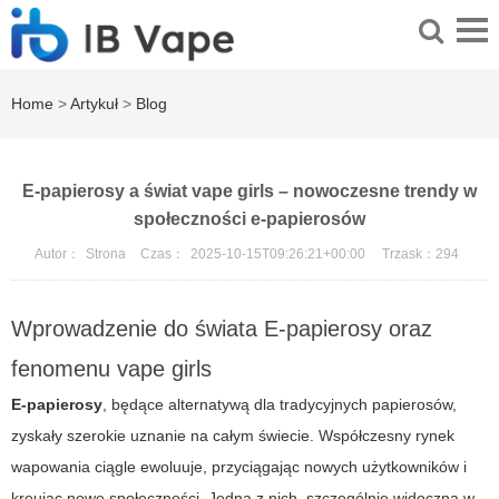
Home
>
Artykuł
>
Blog
E-papierosy a świat vape girls – nowoczesne trendy w
społeczności e-papierosów
Autor：
Strona
Czas：
2025-10-15T09:26:21+00:00
Trzask：
294
Wprowadzenie do świata E-papierosy oraz
fenomenu
vape girls
E-papierosy
, będące alternatywą dla tradycyjnych papierosów,
zyskały szerokie uznanie na całym świecie. Współczesny rynek
wapowania ciągle ewoluuje, przyciągając nowych użytkowników i
kreując nowe społeczności. Jedną z nich, szczególnie widoczną w