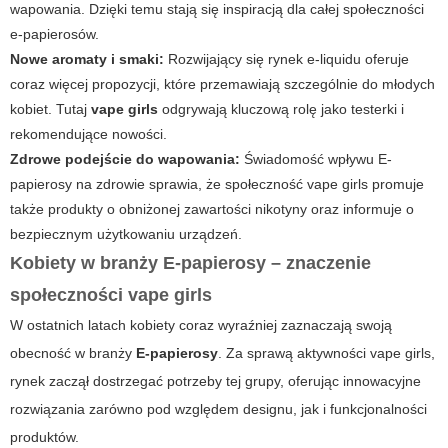
wapowania. Dzięki temu stają się inspiracją dla całej społeczności
e-papierosów.
Nowe aromaty i smaki:
Rozwijający się rynek e-liquidu oferuje
coraz więcej propozycji, które przemawiają szczególnie do młodych
kobiet. Tutaj
vape girls
odgrywają kluczową rolę jako testerki i
rekomendujące nowości.
Zdrowe podejście do wapowania:
Świadomość wpływu
E-
papierosy
na zdrowie sprawia, że społeczność vape girls promuje
także produkty o obniżonej zawartości nikotyny oraz informuje o
bezpiecznym użytkowaniu urządzeń.
Kobiety w branży E-papierosy – znaczenie
społeczności vape girls
W ostatnich latach kobiety coraz wyraźniej zaznaczają swoją
obecność w branży
E-papierosy
. Za sprawą aktywności
vape girls
,
rynek zaczął dostrzegać potrzeby tej grupy, oferując innowacyjne
rozwiązania zarówno pod względem designu, jak i funkcjonalności
produktów.