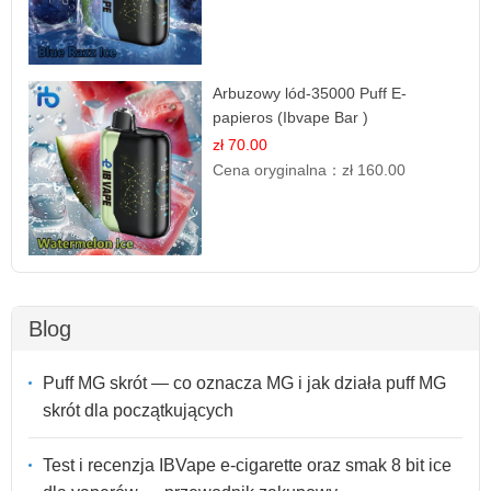
Arbuzowy lód-35000 Puff E-
papieros (Ibvape Bar )
zł 70.00
Cena oryginalna：
zł 160.00
Blog
Puff MG skrót — co oznacza MG i jak działa puff MG
skrót dla początkujących
Test i recenzja IBVape e-cigarette oraz smak 8 bit ice