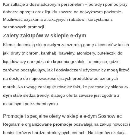
Konsultacje z doświadczonym personelem – porady i pomoc przy
doborze sprzętu oraz liquidu zawsze na najwyższym poziomie.
Możliwość uzyskania atrakcyjnych rabatów i korzystania z
sezonowych
promocji
.
Zalety zakupów w sklepie e-dym
Klienci doceniają sklep
e-dym
za szeroką gamę akcesoriów takich
jak: druty (nichrom, kanthal), bawełny, atomizery, buteleczki do
liquidów czy narzędzia do kręcenia grzałek. To miejsce, gdzie
zarówno początkujący, jak i doświadczeni użytkownicy mogą liczyć
na dostęp do najnowocześniejszych produktów od uznanych
marek. Na uwagę zasługuje również fakt, że pracownicy sklepu
e-
dym
stale śledzą trendy, dlatego oferta zawsze jest zgodna z
aktualnymi potrzebami rynku.
Promocje i specjalne oferty w sklepie e-dym Sosnowiec
Regularnie organizowane
promocje
pozwalają na zakup nowości i
bestsellerów w bardzo atrakcyjnych cenach. Na klientów czekają