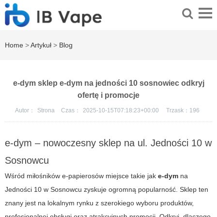
Home
>
Artykuł
>
Blog
e-dym sklep e-dym na jedności 10 sosnowiec odkryj
ofertę i promocje
Autor：
Strona
Czas：
2025-10-15T07:18:23+00:00
Trzask：
196
e-dym – nowoczesny sklep na ul. Jedności 10 w
Sosnowcu
Wśród miłośników e-papierosów miejsce takie jak
e-dym
na
Jedności 10 w Sosnowcu zyskuje ogromną popularność. Sklep ten
znany jest na lokalnym rynku z szerokiego wyboru produktów,
profesjonalnej obsługi oraz atrakcyjnych promocji. Odkryj, dlaczego