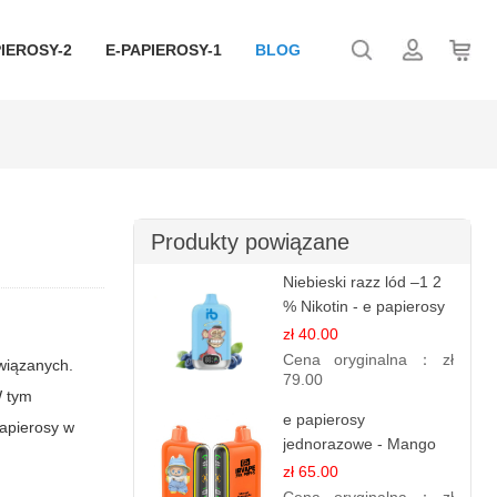
IEROSY-2
E-PAPIEROSY-1
BLOG
Produkty powiązane
Niebieski razz lód –1 2
% Nikotin - e papierosy
jednorazowe
zł 40.00
Cena oryginalna：
zł
wiązanych.
79.00
W tym
e papierosy
papierosy w
jednorazowe - Mango
Ananas – 25,000 Puffs
zł 65.00