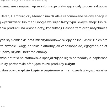
ej znajdziesz najważniejsze informacje ułatwiające cały proces zakupow
 Berlin, Hamburg czy Monachium działają renomowane salony specjali
 wyszukiwarki lub map Google wpisując frazy typu "e-dym shop" lub "
e
enia produktu na własne oczy, konsultacji z ekspertem oraz natychmi
ch są niemieckie oraz międzynarodowe sklepy online. Wiele z nich ofe
to zwrócić uwagę na takie platformy jak vapeshops.de, egogreen.de c
akupowy szybki i bezproblemowy.
żna natrafić na stanowiska specjalizujące się w sprzedaży e-papierosó
punkty partnerskie oferujące także produkty
e-dym
.
apytań pokroju
gdzie kupic e papierosy w niemczech
w wyszukiwark
?
aju.