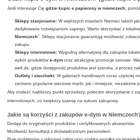
Jeśli interesuje Cię
gdzie kupic e papierosy w niemczech
, poniż
Sklepy stacjonarne:
W większych miastach Niemiec takich jak
dedykowane rozwiązaniom vapingu. Warto skorzystać z lokalnej
Niemczech
". Sklepy stacjonarne gwarantują możliwość zobacz
zakupu.
Sklepy internetowe:
Wygodną alternatywą dla zakupów lokalny
wybór produktów
e-dym
oraz atrakcyjne promocje cenowe. War
welt.de, gdzie dostępność produktów jest szeroka, a proces z
Outlety i sieciówki:
W galeriach handlowych coraz częściej mo
zarówno popularne sieciowe marki, jak i mniejsze, niezależne 
Aby znaleźć najbliższy punkt sprzedaży, polecam skorzystanie z z
internetowych, co zwiększy szansę na sukces zakupowy.
Jakie są korzyści z zakupów e-dym w Niemczech
Dostęp do oryginalnych produktów i certyfikowanych akcesoriów.
Możliwość konsultacji z doświadczonym personelem.
Brak problemów z odprawą celną oraz szybka wysyłka na terenie kr