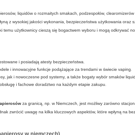
ierosów, liquidów o rozmaitych smakach, podzespołów, clearomizerów 
łyną z wysokiej jakości wykonania, bezpieczeństwa użytkowania oraz s
zięki temu użytkownicy cieszą się bogactwem wyboru i mogą odkrywać n
estowane i posiadają atesty bezpieczeństwa.
le i innowacyjne funkcje podążające za trendami w świecie vaping.
sy, jak i nowoczesne pod systemy, a także bogaty wybór smaków liqui
obsługę i fachowe doradztwo na każdym etapie zakupu.
papierosów
za granicą, np. w Niemczech, jest możliwy zarówno stacjona
dnak zwrócić uwagę na kilka kluczowych aspektów, które wpłyną na be
papierosy w niemczech)