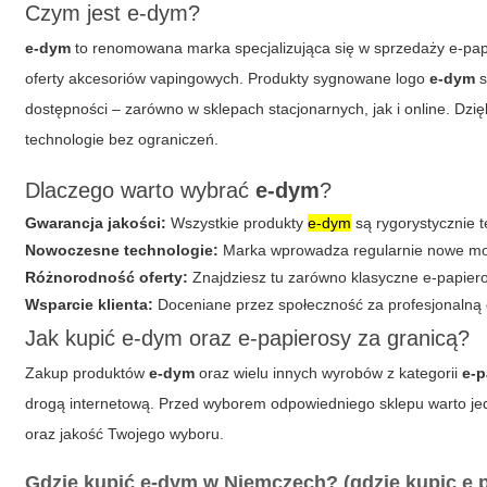
Czym jest
e-dym
?
e-dym
to renomowana marka specjalizująca się w sprzedaży e-pap
oferty akcesoriów vapingowych. Produkty sygnowane logo
e-dym
s
dostępności – zarówno w sklepach stacjonarnych, jak i online. D
technologie bez ograniczeń.
Dlaczego warto wybrać
e-dym
?
Gwarancja jakości:
Wszystkie produkty
e-dym
są rygorystycznie t
Nowoczesne technologie:
Marka wprowadza regularnie nowe mode
Różnorodność oferty:
Znajdziesz tu zarówno klasyczne e-papiero
Wsparcie klienta:
Doceniane przez społeczność za profesjonalną 
Jak kupić
e-dym
oraz e-papierosy za granicą?
Zakup produktów
e-dym
oraz wielu innych wyrobów z kategorii
e-
drogą internetową. Przed wyborem odpowiedniego sklepu warto je
oraz jakość Twojego wyboru.
Gdzie kupić e-dym w Niemczech? (gdzie kupic e 