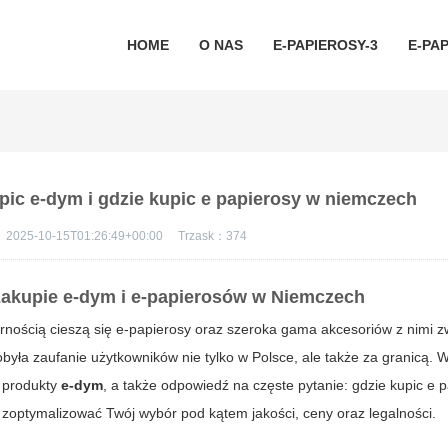
HOME
O NAS
E-PAPIEROSY-3
E-PAP
ic e-dym i gdzie kupic e papierosy w niemczech
：
2025-10-15T01:26:49+00:00
Trzask：
374
zakupie e-dym i e-papierosów w Niemczech
nością cieszą się e-papierosy oraz szeroka gama akcesoriów z nimi z
dobyła zaufanie użytkowników nie tylko w Polsce, ale także za granicą. 
ć produkty
e-dym
, a także odpowiedź na częste pytanie:
gdzie kupic e 
 zoptymalizować Twój wybór pod kątem jakości, ceny oraz legalności.