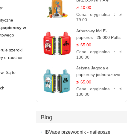
BRZOSKWINIA e
papierosy – 12.000
zł 40.00
y:
zaciągnięć
Cena oryginalna：
zł
79.00
styczne
-papierosy w
Arbuzowy lód E-
astowego
papieros - 25 000 Puffs
zł 65.00
ruje szeroki
Cena oryginalna：
zł
130.00
zy e-rauchen-
Jeżyna Jagoda e
w. Są to
papierosy jednorazowe
- 25 000 Puffs
zł 65.00
ach
Cena oryginalna：
zł
130.00
Blog
IBVape przewodnik - najlepsze