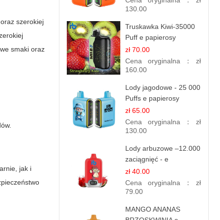
Cena oryginalna：
zł
130.00
oraz szerokiej
Truskawka Kiwi-35000
zerokiej
Puff e papierosy
(Ibvape Bar)
owe smaki oraz
zł 70.00
Cena oryginalna：
zł
160.00
Lody jagodowe - 25 000
Puffs e papierosy
jednorazowe
zł 65.00
Cena oryginalna：
zł
dów.
130.00
Lody arbuzowe –12.000
zaciągnięć - e
rnie, jak i
papierosy jednorazowe
zł 40.00
zpieczeństwo
Cena oryginalna：
zł
79.00
MANGO ANANAS