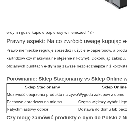
e-dym i gdzie kupic e papierosy w niemczech" />
Prawny aspekt: Na co zwrócić uwagę kupując 
Prawo niemieckie reguluje sprzedaż i użycie e-papierosów, a produk
kartridżów czy maksymalne stężenie nikotyny). Dokonując zakupu, up
oficjalnych punktach
e-dym
są zawsze bezpieczniejsze niż korzyst
Porównanie: Sklep Stacjonarny vs Sklep Online 
Sklep Stacjonarny
Sklep Online
Możliwość obejrzenia produktu na żywo
Wygoda zakupów z domu
Fachowe doradztwo na miejscu
Często większy wybór i le
Natychmiastowy odbiór
Dostawa do domu lub pac
Czy mogę zamówić produkty
e-dym
do Polski z 