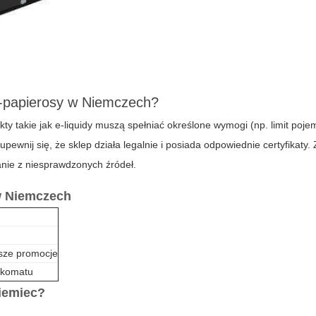
e-papierosy w Niemczech?
ty takie jak e-liquidy muszą spełniać określone wymogi (np. limit poje
ewnij się, że sklep działa legalnie i posiada odpowiednie certyfikaty.
anie z niesprawdzonych źródeł.
w Niemczech
psze promocje
zkomatu
Niemiec?