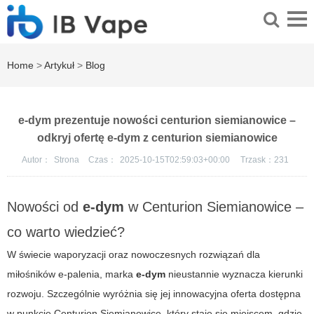
Home
>
Artykuł
>
Blog
e-dym prezentuje nowości centurion siemianowice –
odkryj ofertę e-dym z centurion siemianowice
Autor：
Strona
Czas：
2025-10-15T02:59:03+00:00
Trzask：
231
Nowości od
e-dym
w Centurion Siemianowice –
co warto wiedzieć?
W świecie waporyzacji oraz nowoczesnych rozwiązań dla
miłośników e-palenia, marka
e-dym
nieustannie wyznacza kierunki
rozwoju. Szczególnie wyróżnia się jej innowacyjna oferta dostępna
w punkcie
Centurion Siemianowice
, który staje się miejscem, gdzie