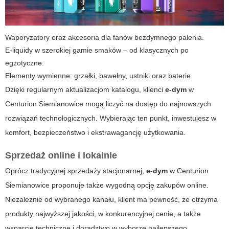
Waporyzatory oraz akcesoria dla fanów bezdymnego palenia.
E-liquidy w szerokiej gamie smaków – od klasycznych po
egzotyczne.
Elementy wymienne: grzałki, bawełny, ustniki oraz baterie.
Dzięki regularnym aktualizacjom katalogu, klienci
e-dym
w
Centurion Siemianowice
mogą liczyć na dostęp do najnowszych
rozwiązań technologicznych. Wybierając ten punkt, inwestujesz w
komfort, bezpieczeństwo i ekstrawagancję użytkowania.
Sprzedaż online i lokalnie
Oprócz tradycyjnej sprzedaży stacjonarnej,
e-dym
w Centurion
Siemianowice proponuje także wygodną opcję zakupów online.
Niezależnie od wybranego kanału, klient ma pewność, że otrzyma
produkty najwyższej jakości, w konkurencyjnej cenie, a także
wsparcie techniczne i doradztwo w wyborze najlepszego