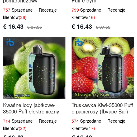
pomarańczowy
Puff e-dym
757
Sprzedane Recenzje
799
Sprzedane Recenzje
klientów
(36)
klientów
(16)
€ 16.43
€ 16.43
€ 37.55
€ 37.55
Kwaśne lody jabłkowe-
Truskawka Kiwi-35000 Puff
35000 Puff elektroniczny
e papierosy (Ibvape Bar)
papieros
714
Sprzedane Recenzje
574
Sprzedane Recenzje
klientów
(22)
klientów
(17)