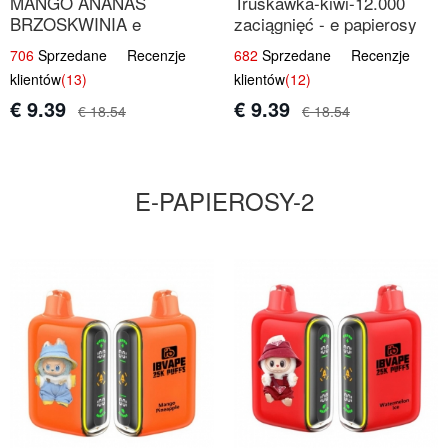
MANGO ANANAS
Truskawka-kiwi-12.000
BRZOSKWINIA e
zaciągnięć - e papierosy
papierosy – 12.000
jednorazowe
706
Sprzedane Recenzje
682
Sprzedane Recenzje
zaciągnięć
klientów
(13)
klientów
(12)
€ 9.39
€ 9.39
€ 18.54
€ 18.54
E-PAPIEROSY-2