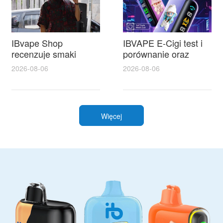
IBvape Shop
IBVAPE E-Cigi test i
recenzuje smaki
porównanie oraz
arbuzowe — jak
praktyczne wskazówki
2026-08-06
2026-08-06
wygląda arbuz w e-
dotyczące liquid moc
liquidu i który smak
24 dla wymagających
wybrać
Więcej