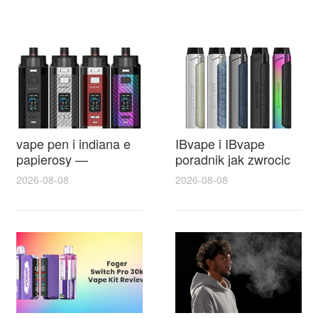
vape pen i indiana e
IBvape i IBvape
papierosy —
poradnik jak zwrocic
najlepsze modele,
paczke z allegro krok
2026-08-08
2026-08-08
porównanie cen i
po kroku z
praktyczne porady dla
praktycznymi
początkujących
wskazówkami