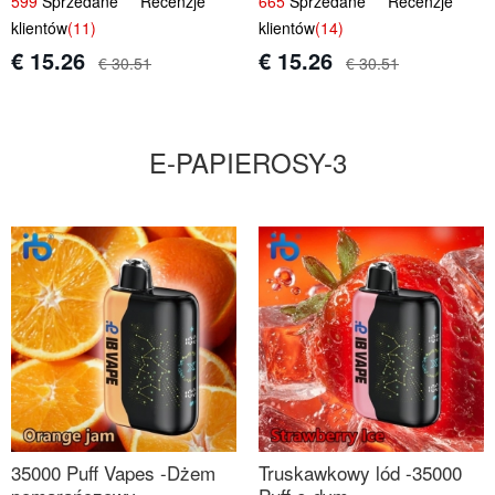
599
Sprzedane Recenzje
665
Sprzedane Recenzje
klientów
(11)
klientów
(14)
€ 15.26
€ 15.26
€ 30.51
€ 30.51
E-PAPIEROSY-3
35000 Puff Vapes -Dżem
Truskawkowy lód -35000