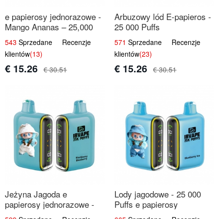
e papierosy jednorazowe -
Arbuzowy lód E-papieros -
Mango Ananas – 25,000
25 000 Puffs
Puffs
543
Sprzedane Recenzje
571
Sprzedane Recenzje
klientów
(13)
klientów
(23)
€ 15.26
€ 15.26
€ 30.51
€ 30.51
Jeżyna Jagoda e
Lody jagodowe - 25 000
papierosy jednorazowe -
Puffs e papierosy
25 000 Puffs
jednorazowe