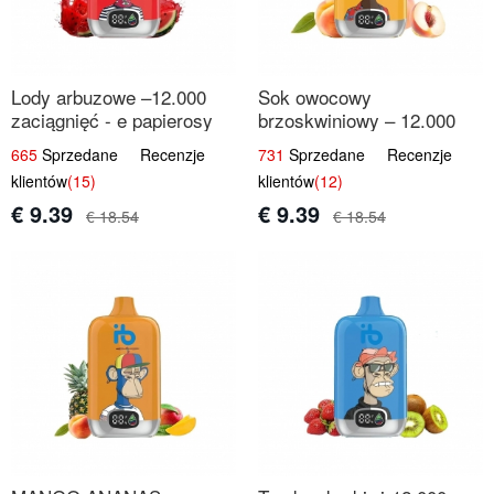
Lody arbuzowe –12.000
Sok owocowy
zaciągnięć - e papierosy
brzoskwiniowy – 12.000
jednorazowe
zaciągnięć – e papierosy
665
Sprzedane Recenzje
731
Sprzedane Recenzje
jednorazowe
klientów
(15)
klientów
(12)
€ 9.39
€ 9.39
€ 18.54
€ 18.54