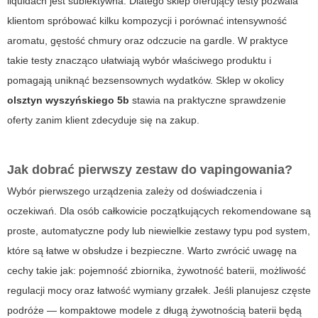
liquidach jest subiektywna. Dlatego sklep oferujący testy pozwala
klientom spróbować kilku kompozycji i porównać intensywność
aromatu, gęstość chmury oraz odczucie na gardle. W praktyce
takie testy znacząco ułatwiają wybór właściwego produktu i
pomagają uniknąć bezsensownych wydatków. Sklep w okolicy
olsztyn wyszyńskiego 5b
stawia na praktyczne sprawdzenie
oferty zanim klient zdecyduje się na zakup.
Jak dobrać pierwszy zestaw do vapingowania?
Wybór pierwszego urządzenia zależy od doświadczenia i
oczekiwań. Dla osób całkowicie początkujących rekomendowane są
proste, automatyczne pody lub niewielkie zestawy typu pod system,
które są łatwe w obsłudze i bezpieczne. Warto zwrócić uwagę na
cechy takie jak: pojemność zbiornika, żywotność baterii, możliwość
regulacji mocy oraz łatwość wymiany grzałek. Jeśli planujesz częste
podróże — kompaktowe modele z długą żywotnością baterii będą