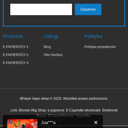
Products
Usługi
Polityka
E-PAPIEROSY-1
Blog
Polityka prywatności
E-PAPIEROSY-2
Site Haritası
E-PAPIEROSY-3
IBVape Vape sklep © 2025. Wszelkie prawa zastrzeżone.
✕
Joa***a
Link:
Blonde Wig Shop
e papieros
E-Cigarette wholesale
Elektronik
niedawno kupiony
Sigara
E-Liquid-Kenner
Vapeador