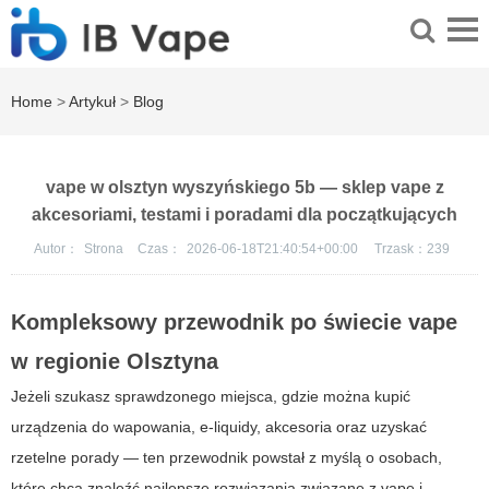
Home
>
Artykuł
>
Blog
vape w olsztyn wyszyńskiego 5b — sklep vape z
akcesoriami, testami i poradami dla początkujących
Autor：
Strona
Czas：
2026-06-18T21:40:54+00:00
Trzask：
239
Kompleksowy przewodnik po świecie vape
w regionie Olsztyna
Jeżeli szukasz sprawdzonego miejsca, gdzie można kupić
urządzenia do wapowania, e-liquidy, akcesoria oraz uzyskać
rzetelne porady — ten przewodnik powstał z myślą o osobach,
które chcą znaleźć najlepsze rozwiązania związane z vape i