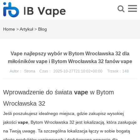
Home
>
Artykuł
>
Blog
Vape najlepszy wybór w Bytom Wrocławska 32 dla
miłośników vape i Bytom Wrocławska 32 fanów vape
Autor：
Strona
Czas：
2025-10-27T21:10:02+00:00
Trzask：
148
Wprowadzenie do świata
vape
w Bytom
Wrocławska 32
Jeśli poszukujesz idealnego miejsca, gdzie zakupisz wysokiej
jakości
vape
,
Bytom Wrocławska 32
jest lokalizacją, która zasługuje
na Twoją uwagę. Ta szczególna lokalizacja łączy w sobie bogatą
ofertę produktów vapingowych i dedykowane wsparcie dla