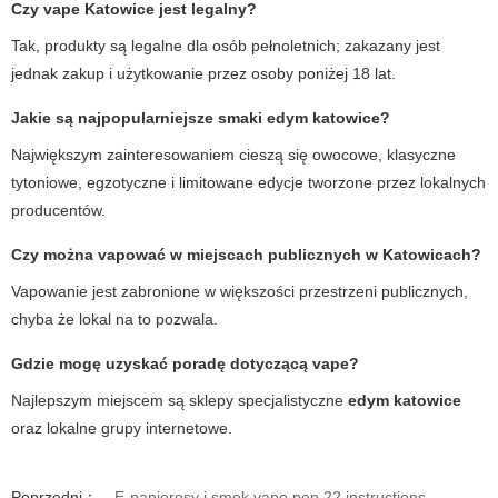
Czy
vape Katowice
jest legalny?
Tak, produkty są legalne dla osób pełnoletnich; zakazany jest
jednak zakup i użytkowanie przez osoby poniżej 18 lat.
Jakie są najpopularniejsze smaki
edym katowice
?
Największym zainteresowaniem cieszą się owocowe, klasyczne
tytoniowe, egzotyczne i limitowane edycje tworzone przez lokalnych
producentów.
Czy można vapować w miejscach publicznych w Katowicach?
Vapowanie jest zabronione w większości przestrzeni publicznych,
chyba że lokal na to pozwala.
Gdzie mogę uzyskać poradę dotyczącą
vape
?
Najlepszym miejscem są sklepy specjalistyczne
edym katowice
oraz lokalne grupy internetowe.
Poprzedni：
E-papierosy i smok vape pen 22 instructions