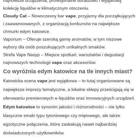
najnowsze urządzenia, profesjonalne doradztwo i wyjątkową
kolekcję liquidów w klimatycznym otoczeniu.
Cloudy Cat
– Nowoczesny bar
vape
, przyjazny dla początkujących
i zaawansowanych, z organizacją konkursów na największe
chmurki
edym katowice
.
Vaporium – Oferuje szeroką gamę aromatów, w tym niszowe
wybory dla osób poszukujących unikalnych smaków.
Strefa Vape Nasyp – Miejsce spotkań, warsztatów i degustacji
najnowszych technologii
vape
oraz akcesoriów.
Co wyróżnia
edym katowice
na tle innych miast?
Katowicka scena
vape
jest wyjątkowa – to tutaj organizowane są
największe imprezy tematyczne, a lokalne sklepy prześcigają się w
oferowaniu premierowych e-liquidów oraz innowacyjnych urządzeń.
Edym katowice
to synonim jakości i różnorodności – nie tylko
klasyczne smaki typu tytoniowego czy miętowego, ale także
egzotyczne połączenia, które zaskakują nawet najbardziej
doświadczonych użytkowników.