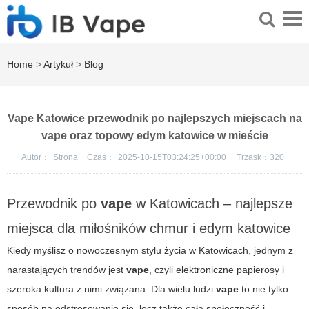
Home
>
Artykuł
>
Blog
Vape Katowice przewodnik po najlepszych miejscach na
vape oraz topowy edym katowice w mieście
Autor：
Strona
Czas：
2025-10-15T03:24:25+00:00
Trzask：
320
Przewodnik po
vape
w Katowicach – najlepsze
miejsca dla miłośników chmur i
edym katowice
Kiedy myślisz o nowoczesnym stylu życia w Katowicach, jednym z
narastających trendów jest
vape
, czyli elektroniczne papierosy i
szeroka kultura z nimi związana. Dla wielu ludzi
vape
to nie tylko
sposób na odstresowanie się, lecz także cała społeczność i