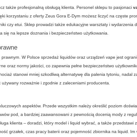
z także profesjonalną obsługą klienta. Personel sklepu to pasjonaci
v
ki korzystaniu z oferty Zeus Gora E-Dym możesz liczyć na częste pro
tniki czy etui. Sklep prowadzi także edukacyjne warsztaty i wydarzenia 
a się na lepsze doznania i bezpieczeństwo użytkowania.
 prawne
m prawnym. W Polsce sprzedaż liquidów oraz urządzeń vape jest ogran
rne oraz normy jakości, co zapewnia pełne bezpieczeństwo użytkowni
hociaż stanowi mniej szkodliwą alternatywę dla palenia tytoniu, nadal 
 używany rozważnie i zgodnie z zaleceniami producenta.
a kluczowych aspektów. Przede wszystkim należy określić poziom doświ
tawów pod, a bardziej zaawansowani z pewnością docenią mody z regu
ga klienta – doradzi, który model i liquid wybrać, a także przedstawi z
ć grzałek, czas pracy baterii oraz pojemność zbiornika na liquid. Im 