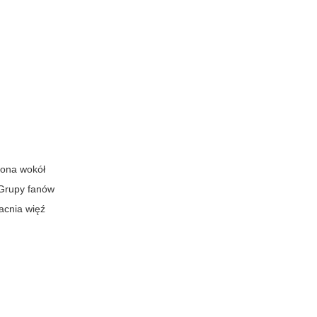
piona wokół
 Grupy fanów
acnia więź