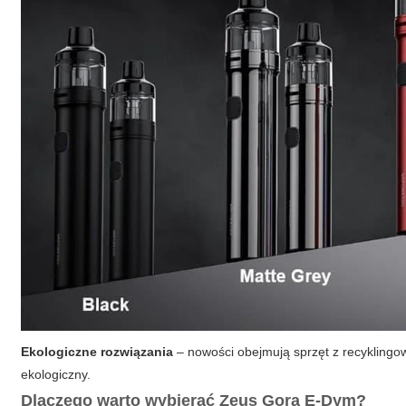
Ekologiczne rozwiązania
– nowości obejmują sprzęt z recyklingo
ekologiczny.
Dlaczego warto wybierać Zeus Gora E-Dym?