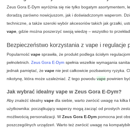
Zeus Gora E-Dym wyróżnia się nie tylko bogatym asortymentem, lec
doradzą zarówno nowicjuszom, jak i doświadczonym waperom. Dzię
techniczne, a także szeroki wybór akcesoriów takich jak grzałki, us
vape
, gdzie można poszerzyć swoją wiedzę – wszystko to przekład
Bezpieczeństwo korzystania z vape i regulacje
Popularność
vape
sprawiła, że produkt podlega ścisłym regulacjo
pełnoletnich.
Zeus Gora E-Dym
spełnia wszelkie wymagania sanita
jednak pamiętać, że
vape
nie jest całkowicie pozbawiony ryzyka. C
nikotynę, która może uzależniać. Z tego powodu
vape
powinien być
Jak wybrać idealny vape w Zeus Gora E-Dym?
Aby znaleźć idealny
vape
dla siebie, warto zwrócić uwagę na kilk
użytkownika: początkujący waperzy mogą zacząć od prostych zes
możliwością personalizacji. W
Zeus Gora E-Dym
pomocna jest obsłu
poszczególnych urządzeń. Warto też zwrócić uwagę na kompatybilnoś