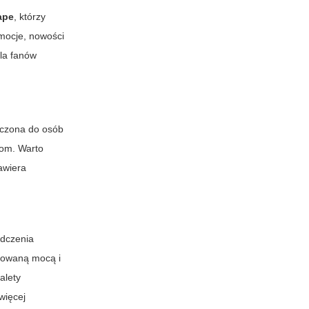
ape
, którzy
mocje, nowości
dla fanów
iczona do osób
kom. Warto
zawiera
adczenia
lowaną mocą i
alety
więcej