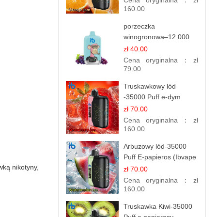
Cena oryginalna：
zł
160.00
porzeczka
winogronowa–12.000
zaciągnięć - e
zł 40.00
papierosy
Cena oryginalna：
zł
79.00
Truskawkowy lód
-35000 Puff e-dym
zł 70.00
Cena oryginalna：
zł
160.00
Arbuzowy lód-35000
Puff E-papieros (Ibvape
wką nikotyny,
Bar )
zł 70.00
Cena oryginalna：
zł
160.00
Truskawka Kiwi-35000