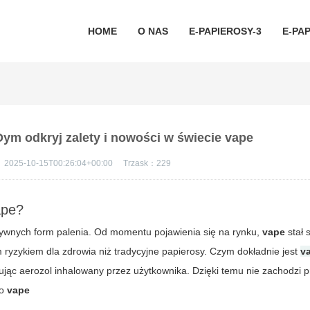
HOME
O NAS
E-PAPIEROSY-3
E-PAP
Dym odkryj zalety i nowości w świecie vape
：
2025-10-15T00:26:04+00:00
Trzask：
229
ape?
natywnych form palenia. Od momentu pojawienia się na rynku,
vape
stał 
 ryzykiem dla zdrowia niż tradycyjne papierosy. Czym dokładnie jest
v
ując aerozol inhalowany przez użytkownika. Dzięki temu nie zachodzi p
to
vape