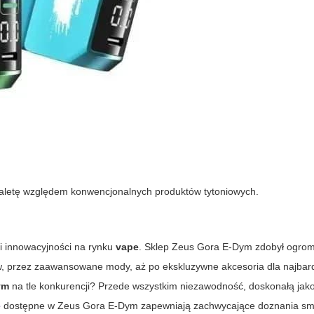
aletę względem konwencjonalnych produktów tytoniowych.
 i innowacyjności na rynku
vape
. Sklep Zeus Gora E-Dym zdobył ogro
w, przez zaawansowane mody, aż po ekskluzywne akcesoria dla najbard
ym
na tle konkurencji? Przede wszystkim niezawodność, doskonałą jak
e
dostępne w Zeus Gora E-Dym zapewniają zachwycające doznania sm