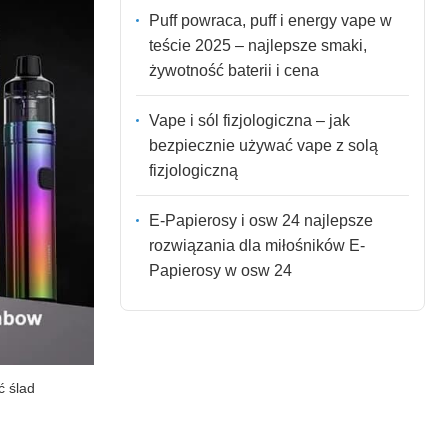
Puff powraca, puff i energy vape w
teście 2025 – najlepsze smaki,
żywotność baterii i cena
Vape i sól fizjologiczna – jak
bezpiecznie używać vape z solą
fizjologiczną
E-Papierosy i osw 24 najlepsze
rozwiązania dla miłośników E-
Papierosy w osw 24
ć ślad