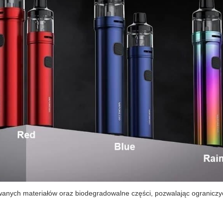
wanych materiałów oraz biodegradowalne części, pozwalając ograniczy