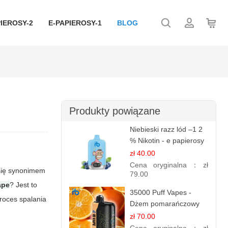
IEROSY-2
E-PAPIEROSY-1
BLOG
Produkty powiązane
Niebieski razz lód –1 2
% Nikotin - e papierosy
jednorazowe
zł 40.00
Cena oryginalna：
zł
się synonimem
79.00
ape
? Jest to
35000 Puff Vapes -
roces spalania
Dżem pomarańczowy
zł 70.00