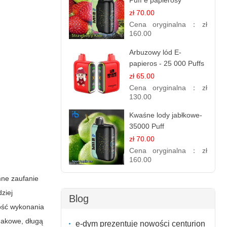
Puff e papierosy
(Ibvape Bar)
zł 70.00
Cena oryginalna：
zł
160.00
Arbuzowy lód E-
papieros - 25 000 Puffs
zł 65.00
Cena oryginalna：
zł
130.00
Kwaśne lody jabłkowe-
35000 Puff
elektroniczny papieros
zł 70.00
Cena oryginalna：
zł
160.00
mne zaufanie
ziej
Blog
ość wykonania
akowe, długą
e-dym prezentuje nowości centurion