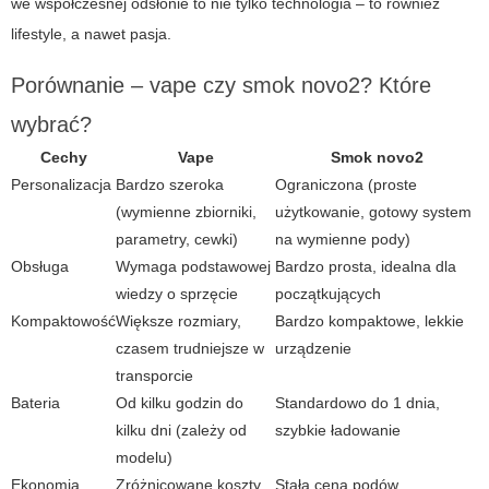
we współczesnej odsłonie to nie tylko technologia – to również
lifestyle, a nawet pasja.
Porównanie –
vape
czy
smok novo2
? Które
wybrać?
Cechy
Vape
Smok novo2
Personalizacja
Bardzo szeroka
Ograniczona (proste
(wymienne zbiorniki,
użytkowanie, gotowy system
parametry, cewki)
na wymienne pody)
Obsługa
Wymaga podstawowej
Bardzo prosta, idealna dla
wiedzy o sprzęcie
początkujących
Kompaktowość
Większe rozmiary,
Bardzo kompaktowe, lekkie
czasem trudniejsze w
urządzenie
transporcie
Bateria
Od kilku godzin do
Standardowo do 1 dnia,
kilku dni (zależy od
szybkie ładowanie
modelu)
Ekonomia
Zróżnicowane koszty,
Stała cena podów,