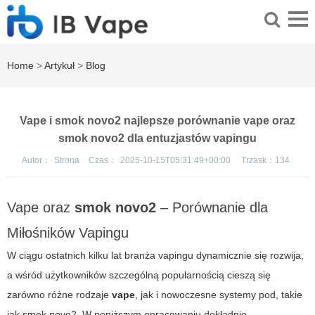
Home
>
Artykuł
>
Blog
Vape i smok novo2 najlepsze porównanie vape oraz
smok novo2 dla entuzjastów vapingu
Autor：
Strona
Czas：
2025-10-15T05:31:49+00:00
Trzask：
134
Vape oraz
smok novo2
– Porównanie dla
Miłośników Vapingu
W ciągu ostatnich kilku lat branża vapingu dynamicznie się rozwija,
a wśród użytkowników szczególną popularnością cieszą się
zarówno różne rodzaje
vape
, jak i nowoczesne systemy pod, takie
jak
smok novo2
. W poniższym opracowaniu dokładnie