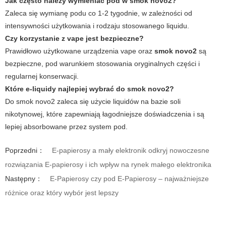
Jak często należy wymieniać pod w
smok novo2
?
Zaleca się wymianę podu co 1-2 tygodnie, w zależności od
intensywności użytkowania i rodzaju stosowanego liquidu.
Czy korzystanie z
vape
jest bezpieczne?
Prawidłowo użytkowane urządzenia
vape
oraz
smok novo2
są
bezpieczne, pod warunkiem stosowania oryginalnych części i
regularnej konserwacji.
Które e-liquidy najlepiej wybrać do
smok novo2
?
Do
smok novo2
zaleca się użycie liquidów na bazie soli
nikotynowej, które zapewniają łagodniejsze doświadczenia i są
lepiej absorbowane przez system pod.
Poprzedni：
E-papierosy a mały elektronik odkryj nowoczesne
rozwiązania E-papierosy i ich wpływ na rynek małego elektronika
Następny：
E-Papierosy czy pod E-Papierosy – najważniejsze
różnice oraz który wybór jest lepszy