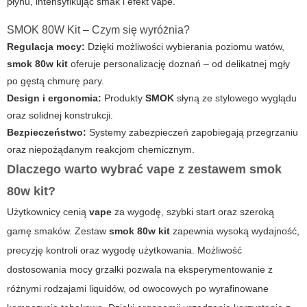
płynu, intensyfikując smak i efekt vape.
SMOK 80W Kit – Czym się wyróżnia?
Regulacja mocy:
Dzięki możliwości wybierania poziomu watów,
smok 80w kit
oferuje personalizację doznań – od delikatnej mgły
po gęstą chmurę pary.
Design i ergonomia:
Produkty
SMOK
słyną ze stylowego wyglądu
oraz solidnej konstrukcji.
Bezpieczeństwo:
Systemy zabezpieczeń zapobiegają przegrzaniu
oraz niepożądanym reakcjom chemicznym.
Dlaczego warto wybrać vape z zestawem smok
80w kit?
Użytkownicy cenią
vape
za wygodę, szybki start oraz szeroką
gamę smaków. Zestaw
smok 80w kit
zapewnia wysoką wydajność,
precyzję kontroli oraz wygodę użytkowania. Możliwość
dostosowania mocy grzałki pozwala na eksperymentowanie z
różnymi rodzajami liquidów, od owocowych po wyrafinowane