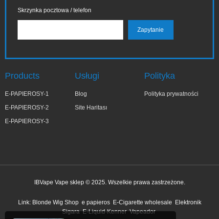
Skrzynka pocztowa / telefon
Products
Usługi
Polityka
E-PAPIEROSY-1
Blog
Polityka prywatności
E-PAPIEROSY-2
Site Haritası
E-PAPIEROSY-3
IBVape Vape sklep © 2025. Wszelkie prawa zastrzeżone.
✕
Małg***ta
Link:
Blonde Wig Shop
e papieros
E-Cigarette wholesale
Elektronik
niedawno kupiony
Sigara
E-Liquid-Kenner
Vapeador