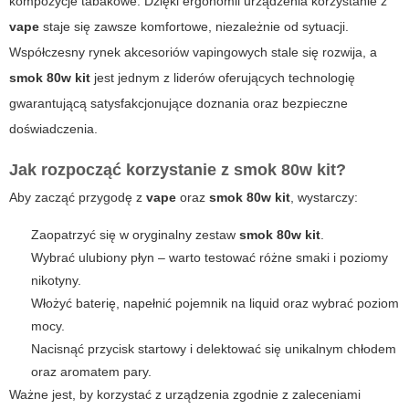
kompozycje tabakowe. Dzięki ergonomii urządzenia korzystanie z
vape
staje się zawsze komfortowe, niezależnie od sytuacji.
Współczesny rynek akcesoriów vapingowych stale się rozwija, a
smok 80w kit
jest jednym z liderów oferujących technologię
gwarantującą satysfakcjonujące doznania oraz bezpieczne
doświadczenia.
Jak rozpocząć korzystanie z smok 80w kit?
Aby zacząć przygodę z
vape
oraz
smok 80w kit
, wystarczy:
Zaopatrzyć się w oryginalny zestaw
smok 80w kit
.
Wybrać ulubiony płyn – warto testować różne smaki i poziomy
nikotyny.
Włożyć baterię, napełnić pojemnik na liquid oraz wybrać poziom
mocy.
Nacisnąć przycisk startowy i delektować się unikalnym chłodem
oraz aromatem pary.
Ważne jest, by korzystać z urządzenia zgodnie z zaleceniami