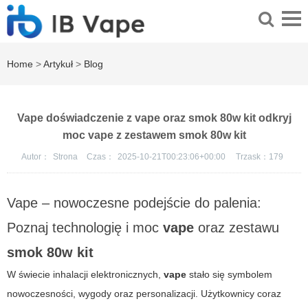
Home
>
Artykuł
>
Blog
Vape doświadczenie z vape oraz smok 80w kit odkryj
moc vape z zestawem smok 80w kit
Autor：
Strona
Czas：
2025-10-21T00:23:06+00:00
Trzask：
179
Vape – nowoczesne podejście do palenia:
Poznaj technologię i moc
vape
oraz zestawu
smok 80w kit
W świecie inhalacji elektronicznych,
vape
stało się symbolem
nowoczesności, wygody oraz personalizacji. Użytkownicy coraz