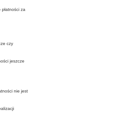
 płatności za
cze czy
ności jeszcze
ności nie jest
lizacji