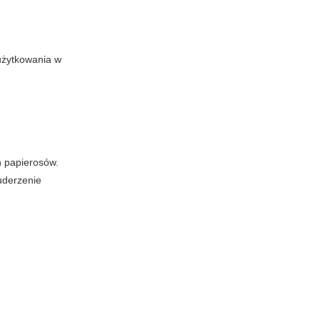
użytkowania w
h papierosów.
uderzenie