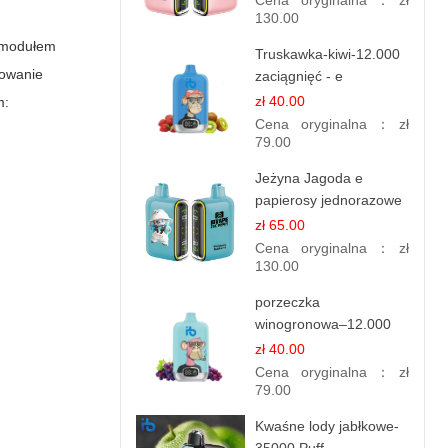
Cena oryginalna：
zł
130.00
m modułem
Truskawka-kiwi-12.000
kowanie
zaciągnięć - e
papierosy jednorazowe
zł 40.00
m:
Cena oryginalna：
zł
79.00
Jeżyna Jagoda e
papierosy jednorazowe
- 25 000 Puffs
zł 65.00
Cena oryginalna：
zł
130.00
porzeczka
winogronowa–12.000
zaciągnięć - e
zł 40.00
papierosy
Cena oryginalna：
zł
79.00
Kwaśne lody jabłkowe-