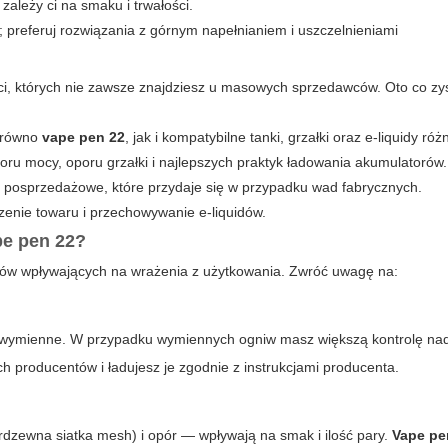
i zależy ci na smaku i trwałości.
preferuj rozwiązania z górnym napełnianiem i uszczelnieniami
ści, których nie zawsze znajdziesz u masowych sprzedawców. Oto co zy
arówno
vape pen 22
, jak i kompatybilne tanki, grzałki oraz e-liquidy ró
oru mocy, oporu grzałki i najlepszych praktyk ładowania akumulatorów.
 posprzedażowe, które przydaje się w przypadku wad fabrycznych.
enie towaru i przechowywanie e-liquidów.
pe pen 22
?
tów wpływających na wrażenia z użytkowania. Zwróć uwagę na:
 wymienne. W przypadku wymiennych ogniw masz większą kontrolę nad
 producentów i ładujesz je zgodnie z instrukcjami producenta.
ierdzewna siatka mesh) i opór — wpływają na smak i ilość pary.
Vape pe