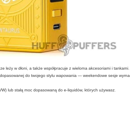
e leży w dłoni, a także współpracuje z wieloma akcesoriami i tankami.
 dopasowanej do twojego stylu wapowania — weekendowe sesje wymag
VW) lub stałą moc dopasowaną do e-liquidów, których używasz.