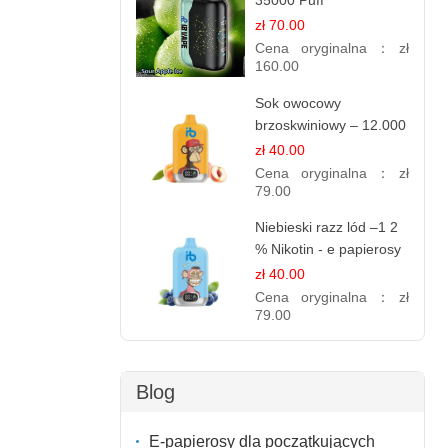
35000 Puff
elektroniczny papieros
zł 70.00
Cena oryginalna：
zł
160.00
Sok owocowy
brzoskwiniowy – 12.000
zaciągnięć – e
zł 40.00
papierosy jednorazowe
Cena oryginalna：
zł
79.00
Niebieski razz lód –1 2
% Nikotin - e papierosy
jednorazowe
zł 40.00
Cena oryginalna：
zł
79.00
Blog
E-papierosy dla początkujących