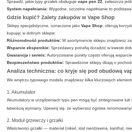
Sprawdź, jakie typy grzałek obsługuje
vape pen 22
, zwłaszcza jeśl
System napełniania:
Wygodne, szczelne napełnianie to podstawa; 
Gdzie kupić? Zalety zakupów w
Vape Shop
Sklepy specjalistyczne, oznaczone jako
Vape Shop
, oferują korzy
kupując w dobrym sklepie:
Różnorodność produktów:
W asortymencie sklepu znajdziesz z
Wsparcie eksperckie:
Sprzedawcy potrafią doradzić w kwestii dob
Gwarancja i serwis:
Autoryzowane punkty często oferują wsparcie
Bezpieczeństwo produktów:
Sprawdzone sklepy dbają o pochodz
Analiza techniczna: co kryje się pod obudową
va
We wnętrzu typowego modelu znajdziesz kilka kluczowych elemen
1. Akumulator
Akumulatory w urządzeniach typu pen mogą być zintegrowane lub
łatwością wymiany. Upewnij się, że wybierasz ogniwa renomowanych
2. Moduł grzewczy i grzałki
Właściwości grzałki — materiał (nikiel, stal nierdzewna, kanthal, n