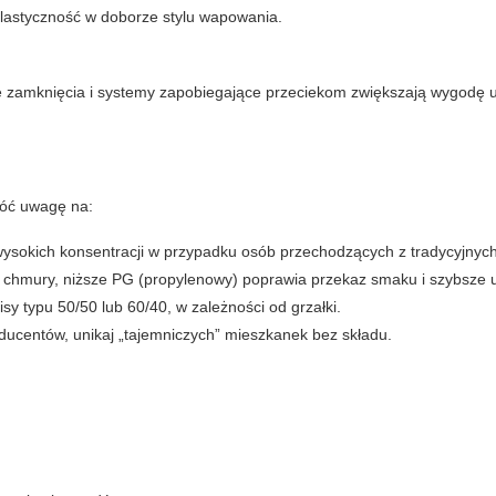
elastyczność w doborze stylu wapowania.
ne zamknięcia i systemy zapobiegające przeciekom zwiększają wygodę 
róć uwagę na:
ysokich konsentracji w przypadku osób przechodzących z tradycyjnyc
j chmury, niższe PG (propylenowy) poprawia przekaz smaku i szybsze 
typu 50/50 lub 60/40, w zależności od grzałki.
ucentów, unikaj „tajemniczych” mieszkanek bez składu.