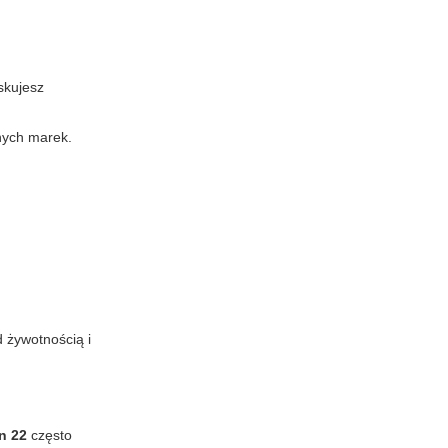
skujesz
żnych marek.
 żywotnością i
n 22
często