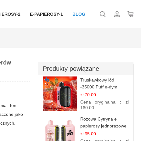
IEROSY-2
E-PAPIEROSY-1
BLOG
erów
Produkty powiązane
Truskawkowy lód
-35000 Puff e-dym
zł 70.00
Cena oryginalna：
zł
nia. Ten
160.00
aczone jako
Różowa Cytryna e
icznych,
papierosy jednorazowe
- 25 000 Puffs
zł 65.00