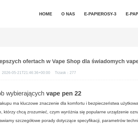
HOME
O NAS
E-PAPIEROSY-3
E-PAP
jlepszych ofertach w Vape Shop dla świadomych vap
：
2026-05-21T21:46:36+00:00
Trzask：
277
b wybierających
vape pen 22
akupu ma kluczowe znaczenie dla komfortu i bezpieczeństwa użytkowa
 którzy chcą zrozumieć, czym wyróżnia się popularne urządzenie ozn
tawiamy szczegółowe porady dotyczące specyfikacji, parametrów techn