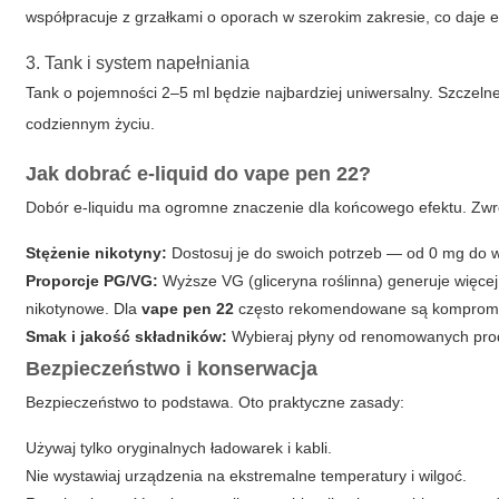
współpracuje z grzałkami o oporach w szerokim zakresie, co daje 
3. Tank i system napełniania
Tank o pojemności 2–5 ml będzie najbardziej uniwersalny. Szczel
codziennym życiu.
Jak dobrać e-liquid do
vape pen 22
?
Dobór e-liquidu ma ogromne znaczenie dla końcowego efektu. Zw
Stężenie nikotyny:
Dostosuj je do swoich potrzeb — od 0 mg do w
Proporcje PG/VG:
Wyższe VG (gliceryna roślinna) generuje więce
nikotynowe. Dla
vape pen 22
często rekomendowane są kompromisy 
Smak i jakość składników:
Wybieraj płyny od renomowanych prod
Bezpieczeństwo i konserwacja
Bezpieczeństwo to podstawa. Oto praktyczne zasady:
Używaj tylko oryginalnych ładowarek i kabli.
Nie wystawiaj urządzenia na ekstremalne temperatury i wilgoć.