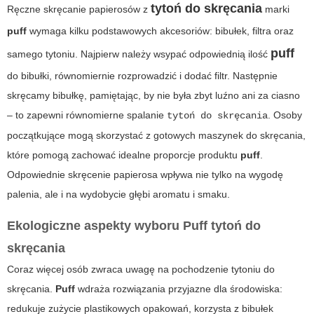
tytoń do skręcania
Ręczne skręcanie papierosów z
marki
puff
wymaga kilku podstawowych akcesoriów: bibułek, filtra oraz
puff
samego tytoniu. Najpierw należy wsypać odpowiednią ilość
do bibułki, równomiernie rozprowadzić i dodać filtr. Następnie
skręcamy bibułkę, pamiętając, by nie była zbyt luźno ani za ciasno
– to zapewni równomierne spalanie
. Osoby
tytoń do skręcania
początkujące mogą skorzystać z gotowych maszynek do skręcania,
które pomogą zachować idealne proporcje produktu
puff
.
Odpowiednie skręcenie papierosa wpływa nie tylko na wygodę
palenia, ale i na wydobycie głębi aromatu i smaku.
Ekologiczne aspekty wyboru Puff tytoń do
skręcania
Coraz więcej osób zwraca uwagę na pochodzenie tytoniu do
skręcania.
Puff
wdraża rozwiązania przyjazne dla środowiska:
redukuje zużycie plastikowych opakowań, korzysta z bibułek