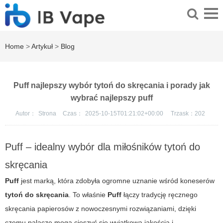
Home
>
Artykuł
>
Blog
Puff najlepszy wybór tytoń do skręcania i porady jak
wybrać najlepszy puff
Autor：
Strona
Czas：
2025-10-15T01:21:02+00:00
Trzask：
202
Puff – idealny wybór dla miłośników tytoń do
skręcania
Puff
jest marką, która zdobyła ogromne uznanie wśród koneserów
tytoń do skręcania
. To właśnie
Puff
łączy tradycję ręcznego
skręcania papierosów z nowoczesnymi rozwiązaniami, dzięki
czemu palacze mogą cieszyć się wyjątkową jakością i