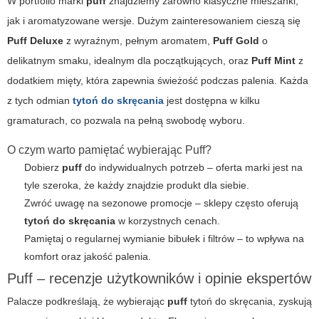
W portfolio marki
puff
znajdziemy zarówno klasyczne mieszanki,
jak i aromatyzowane wersje. Dużym zainteresowaniem cieszą się
Puff Deluxe
z wyraźnym, pełnym aromatem,
Puff Gold
o
delikatnym smaku, idealnym dla początkujących, oraz
Puff Mint
z
dodatkiem mięty, która zapewnia świeżość podczas palenia. Każda
z tych odmian
tytoń do skręcania
jest dostępna w kilku
gramaturach, co pozwala na pełną swobodę wyboru.
O czym warto pamiętać wybierając Puff?
Dobierz
puff
do indywidualnych potrzeb – oferta marki jest na
tyle szeroka, że każdy znajdzie produkt dla siebie.
Zwróć uwagę na sezonowe promocje – sklepy często oferują
tytoń do skręcania
w korzystnych cenach.
Pamiętaj o regularnej wymianie bibułek i filtrów – to wpływa na
komfort oraz jakość palenia.
Puff – recenzje użytkowników i opinie ekspertów
Palacze podkreślają, że wybierając
puff
tytoń do skręcania, zyskują