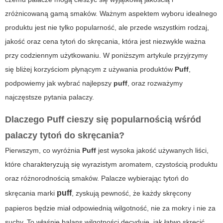
zróżnicowaną gamą smaków. Ważnym aspektem wyboru idealnego
produktu jest nie tylko popularność, ale przede wszystkim rodzaj,
jakość oraz cena
tytoń do skręcania
, która jest niezwykle ważna
przy codziennym użytkowaniu. W poniższym artykule przyjrzymy
się bliżej korzyściom płynącym z używania produktów
Puff
,
podpowiemy jak wybrać najlepszy
puff
, oraz rozważymy
najczęstsze pytania palaczy.
Dlaczego Puff cieszy się popularnością wśród
palaczy tytoń do skręcania?
Pierwszym, co wyróżnia
Puff
jest wysoka jakość używanych liści,
które charakteryzują się wyrazistym aromatem, czystością produktu
oraz różnorodnością smaków. Palacze wybierając tytoń do
puff
skręcania marki
, zyskują pewność, że każdy skręcony
papieros będzie miał odpowiednią wilgotność, nie za mokry i nie za
suchy. To właśnie balans wilgotności decyduje, jak łatwo skręcić