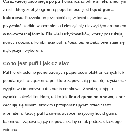
Coraz więcej osób sięga po
puff
oraz różnorodne smaki, a jednym
z nich, który zdobył ogromną popularność, jest
liquid guma
balonowa
. Pozwala on przenieść się w świat dzieciństwa,
przywołać słodkie wspomnienia i cieszyć się niezwykłym aromatem
w nowoczesnej formie. Dla wielu użytkowników, którzy poszukują
nowych doznań, kombinacja
puff
z
liquid guma balonowa
staje się
najlepszym wyborem.
Co to jest
puff
i jak działa?
Puff
to określenie jednorazowych papierosów elektronicznych lub
popularnych urządzeń vape, które zapewniają prostotę użycia oraz
wyjątkowo intensywne doznania smakowe. Zawdzięczają to
wysokiej jakości liquidom, takim jak
liquid guma balonowa
, które
cechują się silnym, słodkim i przypominającym dzieciństwo
aromatem. Każdy
puff
zawiera wysoce nasycony
liquid guma
balonowa
, zapewniający niepowtarzalny smak podczas każdego
wdechu.