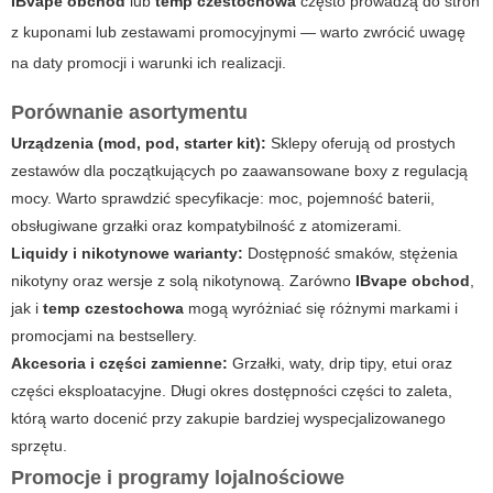
IBvape obchod
lub
temp czestochowa
często prowadzą do stron
z kuponami lub zestawami promocyjnymi — warto zwrócić uwagę
na daty promocji i warunki ich realizacji.
Porównanie asortymentu
Urządzenia (mod, pod, starter kit):
Sklepy oferują od prostych
zestawów dla początkujących po zaawansowane boxy z regulacją
mocy. Warto sprawdzić specyfikacje: moc, pojemność baterii,
obsługiwane grzałki oraz kompatybilność z atomizerami.
Liquidy i nikotynowe warianty:
Dostępność smaków, stężenia
nikotyny oraz wersje z solą nikotynową. Zarówno
IBvape obchod
,
jak i
temp czestochowa
mogą wyróżniać się różnymi markami i
promocjami na bestsellery.
Akcesoria i części zamienne:
Grzałki, waty, drip tipy, etui oraz
części eksploatacyjne. Długi okres dostępności części to zaleta,
którą warto docenić przy zakupie bardziej wyspecjalizowanego
sprzętu.
Promocje i programy lojalnościowe