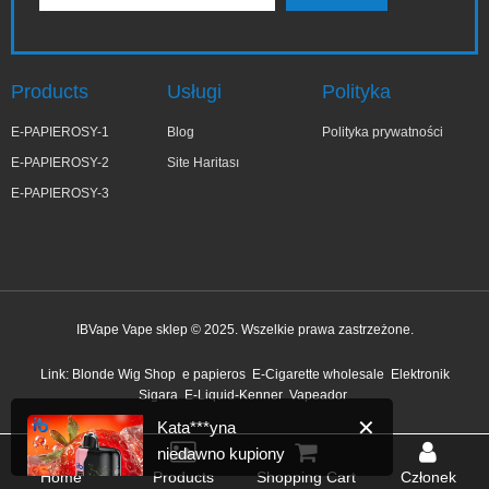
Products
Usługi
Polityka
E-PAPIEROSY-1
Blog
Polityka prywatności
E-PAPIEROSY-2
Site Haritası
E-PAPIEROSY-3
IBVape Vape sklep © 2025. Wszelkie prawa zastrzeżone.
✕
Kata***yna
Link:
Blonde Wig Shop
e papieros
E-Cigarette wholesale
Elektronik
niedawno kupiony
Sigara
E-Liquid-Kenner
Vapeador
1 godzinę temu
Home
Products
Shopping Cart
Członek